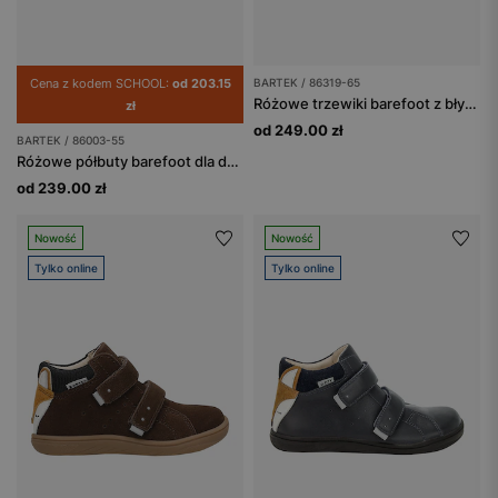
Cena z kodem SCHOOL:
od 203.15
BARTEK / 86319-65
Różowe trzewiki barefoot z błyszczącymi serduszkami BAREFOOT 86319-65
zł
od 249.00 zł
BARTEK / 86003-55
Różowe półbuty barefoot dla dziewczynki ze złotym zapiętkiem BARTEK 86003-55
od 239.00 zł
Nowość
Nowość
Tylko online
Tylko online