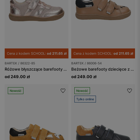
Cena z kodem SCHOOL:
od 211.65 zł
Cena z kodem SCHOOL:
od 211.65 zł
BARTEK / 86322-85
BARTEK / 86006-54
Różowe błyszczące barefooty dziewczęce BARTEK 86322-85
Beżowe barefooty dziecięce z misiem na nosku BARTEK 86006-54
od 249.00 zł
od 249.00 zł
Nowość
Nowość
Tylko online