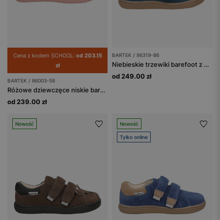
Cena z kodem SCHOOL:
od 203.15
BARTEK / 86319-86
Niebieskie trzewiki barefoot z misiem na noskach BARTEK 86319-86
zł
od 249.00 zł
BARTEK / 86003-58
Różowe dziewczęce niskie barefooty BARTEK 86003-58
od 239.00 zł
Nowość
Nowość
Tylko online