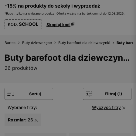
-15% na produkty do szkoły i wyprzedaż
*Rabat tylko na wybrane produkty. Oferta ważna na bartek.com.pl do 12.08.2026r.
SCHOOL
KOD:
Skopiuj kod
Bartek
Buty dziewczęce
Buty barefoot dla dziewczynki
Buty baref
Buty barefoot dla dziewczynki - rozmiar 26
26 produktów
Sortuj
Filtruj (1)
Wybrane filtry:
Wyczyść filtry
Rozmiar:
26