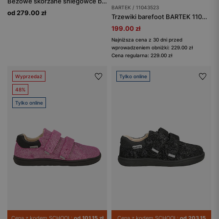
Beżowe skórzane śniegowce barefoot dla dziewcząt BARTEK 84014-54
BARTEK / 11043523
od 279.00 zł
Trzewiki barefoot BARTEK 11043523, dla dziewcząt, niebieskie
199.00 zł
Najniższa cena z 30 dni przed
wprowadzeniem obniżki: 229.00 zł
Cena regularna: 229.00 zł
Wyprzedaż
Tylko online
48%
Tylko online
Cena z kodem SCHOOL:
od 101.15 zł
Cena z kodem SCHOOL:
od 203.15