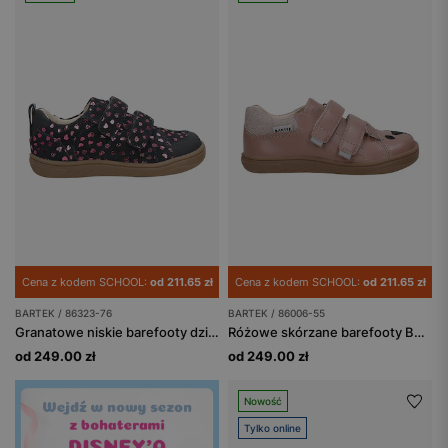
Cena z kodem SCHOOL:
od 211.65 zł
Cena z kodem SCHOOL:
od 211.65 zł
BARTEK / 86323-76
BARTEK / 86006-55
Granatowe niskie barefooty dziewczęce z aplikacją w serduszka BARTEK 86323-76
Różowe skórzane barefooty BARTEK z misiem na nosku 86006-55
od 249.00 zł
od 249.00 zł
Nowość
Tylko online