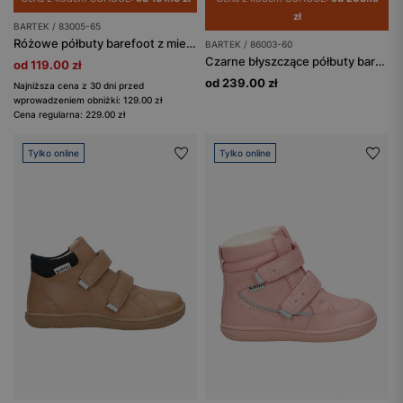
zł
BARTEK / 83005-65
Różowe półbuty barefoot z mieniącym się wzorem BARTEK 83005-65
BARTEK / 86003-60
Czarne błyszczące półbuty barefoot dla dziewczynki BARTEK 86003-60
od 119.00 zł
od 239.00 zł
Najniższa cena z 30 dni przed
wprowadzeniem obniżki: 129.00 zł
Cena regularna: 229.00 zł
Tylko online
Tylko online