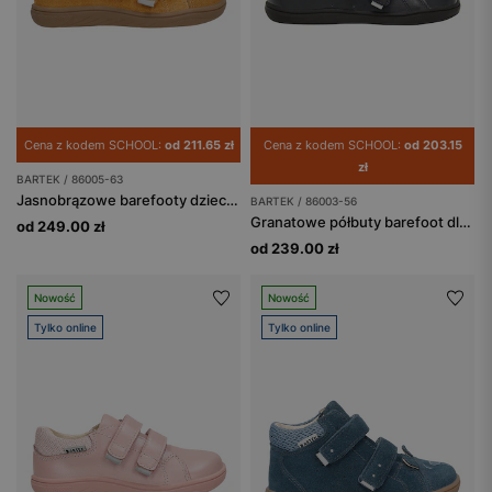
Cena z kodem SCHOOL:
od 211.65 zł
Cena z kodem SCHOOL:
od 203.15
zł
BARTEK / 86005-63
Jasnobrązowe barefooty dziecięce z liskiem BARTEK 86005-63
BARTEK / 86003-56
Granatowe półbuty barefoot dla dzieci BARTEK 86003-56
od 249.00 zł
od 239.00 zł
Nowość
Nowość
Tylko online
Tylko online