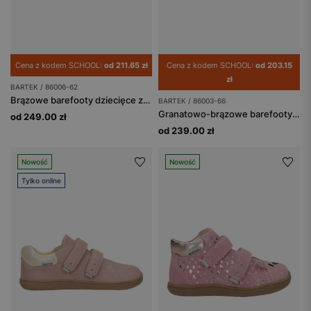
Cena z kodem SCHOOL:
od 211.65 zł
Cena z kodem SCHOOL:
od 203.15
zł
BARTEK / 86006-62
Brązowe barefooty dziecięce z misiem na nosku BARTEK 86006-62
BARTEK / 86003-66
Granatowo-brązowe barefooty z odblaskami BARTEK 86003-66
od 249.00 zł
od 239.00 zł
Nowość
Nowość
Tylko online