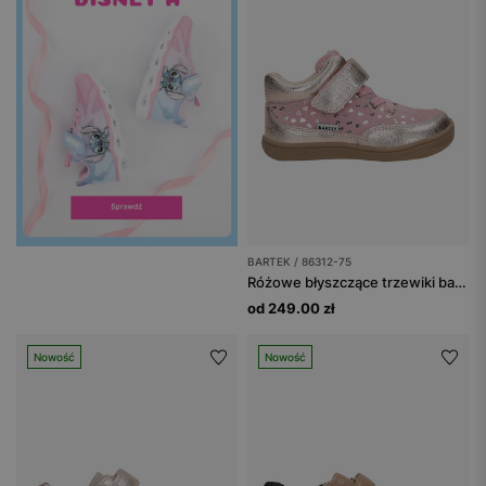
BARTEK / 86312-75
Różowe błyszczące trzewiki barefoot z serduszkami BARTEK 86312-75
od 249.00 zł
Nowość
Nowość