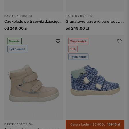
BARTEK / 86318-63
BARTEK / 86318-66
Czekoladowe trzewiki dziecięce z liskiem BARTEK 86318-63
Granatowe trzewiki barefoot z liskiem BARTEK 86318-66
od 249.00 zł
od 249.00 zł
Nowość
Wyprzedaż
Tylko online
13%
Tylko online
BARTEK / 84014-54
Cena z kodem SCHOOL:
169.15 zł