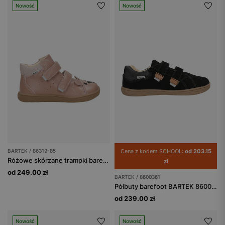
Nowość
Nowość
BARTEK / 86319-85
Cena z kodem SCHOOL:
od 203.15
Różowe skórzane trampki barefoot dla dziewczynki
zł
od 249.00 zł
BARTEK / 8600361
Półbuty barefoot BARTEK 86003-61, czarno-brązowy
od 239.00 zł
Nowość
Nowość