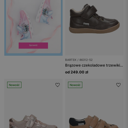
BARTEK / 86312-52
Brązowe czekoladowe trzewiki dziecięce barefoot BARTEK 86312-52
od 249.00 zł
Nowość
Nowość