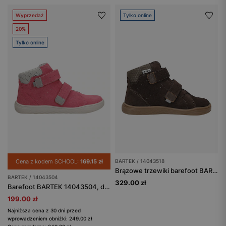
Wyprzedaż
Tylko online
20%
Tylko online
Cena z kodem SCHOOL:
169.15 zł
BARTEK / 14043518
Brązowe trzewiki barefoot BARTEK 14043518
BARTEK / 14043504
329.00 zł
Barefoot BARTEK 14043504, dla dziewcząt, różowy
199.00 zł
Najniższa cena z 30 dni przed
wprowadzeniem obniżki: 249.00 zł