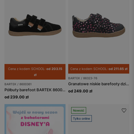
Cena z kodem SCHOOL:
od 203.15
Cena z kodem SCHOOL:
od 211.65 zł
zł
BARTEK / 86323-76
Granatowe niskie barefooty dziewczęce z aplikacją w serduszka BARTEK 86323-76
BARTEK / 8600361
Półbuty barefoot BARTEK 86003-61, czarno-brązowy
od 249.00 zł
od 239.00 zł
Nowość
Tylko online