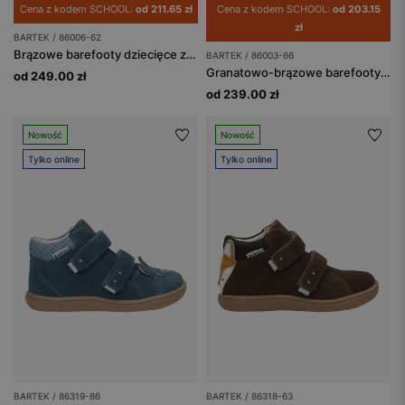
Cena z kodem SCHOOL:
od 211.65 zł
Cena z kodem SCHOOL:
od 203.15
zł
BARTEK / 86006-62
Brązowe barefooty dziecięce z misiem na nosku BARTEK 86006-62
BARTEK / 86003-66
Granatowo-brązowe barefooty z odblaskami BARTEK 86003-66
od 249.00 zł
od 239.00 zł
Nowość
Nowość
Tylko online
Tylko online
BARTEK / 86319-86
BARTEK / 86318-63