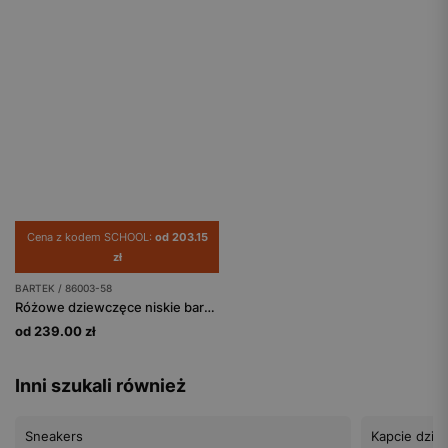
Cena z kodem SCHOOL:
od 203.15
zł
BARTEK / 86003-58
Różowe dziewczęce niskie barefooty BARTEK 86003-58
od 239.00 zł
Inni szukali również
Sneakers
Kapcie dzie