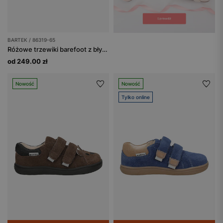
BARTEK / 86319-65
Różowe trzewiki barefoot z błyszczącymi serduszkami BAREFOOT 86319-65
od 249.00 zł
Nowość
Nowość
Tylko online