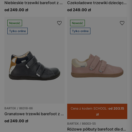
Niebieskie trzewiki barefoot z misiem na noskach BARTEK 86319-86
Czekoladowe trzewiki dziecięce z liskiem BARTEK 86318-63
od 249.00 zł
od 249.00 zł
Nowość
Nowość
Tylko online
Tylko online
BARTEK / 86318-66
Cena z kodem SCHOOL:
od 203.15
Granatowe trzewiki barefoot z liskiem BARTEK 86318-66
zł
od 249.00 zł
BARTEK / 86003-55
Różowe półbuty barefoot dla dziewczynki ze złotym zapiętkiem BARTEK 86003-55