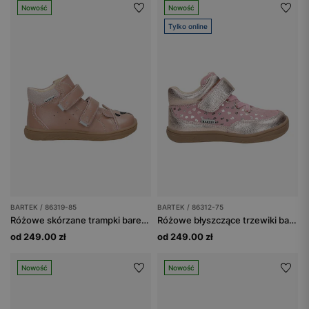
Nowość
Nowość
Tylko online
BARTEK / 86319-85
BARTEK / 86312-75
Różowe skórzane trampki barefoot dla dziewczynki
Różowe błyszczące trzewiki barefoot z serduszkami BARTEK 86312-75
od 249.00 zł
od 249.00 zł
Nowość
Nowość