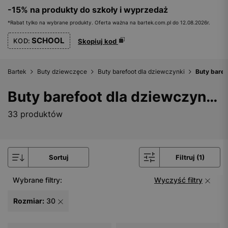
-15% na produkty do szkoły i wyprzedaż
*Rabat tylko na wybrane produkty. Oferta ważna na bartek.com.pl do 12.08.2026r.
SCHOOL
KOD:
Skopiuj kod
Bartek
Buty dziewczęce
Buty barefoot dla dziewczynki
Buty baref
Buty barefoot dla dziewczynki - rozmiar 30
33 produktów
Sortuj
Filtruj (1)
Wybrane filtry:
Wyczyść filtry
Rozmiar:
30