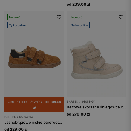
od 239.00 zł
Nowość
Nowość
Tylko online
Tylko online
Cena z kodem SCHOOL:
od 194.65
BARTEK / 84014-54
Beżowe skórzane śniegowce barefoot dla dziewcząt BARTEK 84014-54
zł
od 279.00 zł
BARTEK / 86003-63
Jasnobrązowe niskie barefooty BARTEK 86003-63
od 229.00 zł