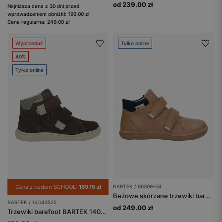
od 239.00 zł
Najniższa cena z 30 dni przed
wprowadzeniem obniżki: 199.00 zł
Cena regularna: 249.00 zł
Wyprzedaż
Tylko online
40%
Tylko online
Cena z kodem SCHOOL:
169.15 zł
BARTEK / 86309-54
Beżowe skórzane trzewiki barefoot BARTEK 86309-54
BARTEK / 14043525
od 249.00 zł
Trzewiki barefoot BARTEK 14043525, ciemnobrązowy