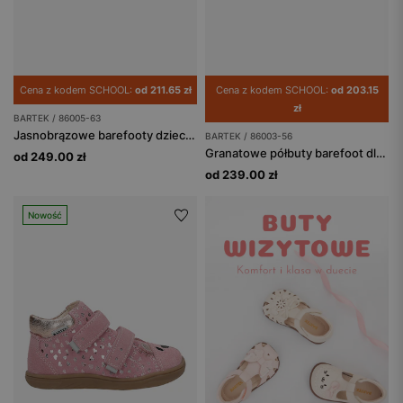
Cena z kodem SCHOOL:
od 211.65 zł
Cena z kodem SCHOOL:
od 203.15
zł
BARTEK / 86005-63
Jasnobrązowe barefooty dziecięce z liskiem BARTEK 86005-63
BARTEK / 86003-56
Granatowe półbuty barefoot dla dzieci BARTEK 86003-56
od 249.00 zł
od 239.00 zł
Nowość