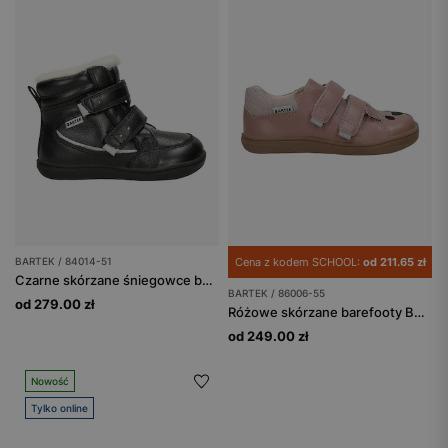
BARTEK / 84014-51
Cena z kodem SCHOOL:
od 211.65 zł
Czarne skórzane śniegowce barefoot ocieplane naturalną wełną BARTEK 84014-51
BARTEK / 86006-55
od 279.00 zł
Różowe skórzane barefooty BARTEK z misiem na nosku 86006-55
od 249.00 zł
Nowość
Tylko online