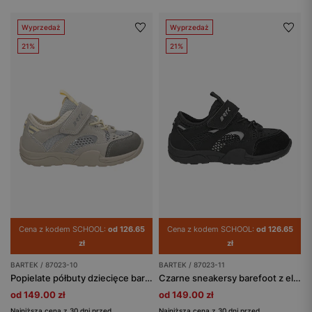
Wyprzedaż
Wyprzedaż
21%
21%
Cena z kodem SCHOOL:
od 126.65
Cena z kodem SCHOOL:
od 126.65
zł
zł
BARTEK / 87023-10
BARTEK / 87023-11
Popielate półbuty dziecięce barefoot z szerokimi noskami BARTEK 87023-10
Czarne sneakersy barefoot z elastycznymi sznurowadłami BARTEK 87023-11
od 149.00 zł
od 149.00 zł
Najniższa cena z 30 dni przed
Najniższa cena z 30 dni przed