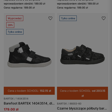
wprowadzeniem obniżki: 189.00 zł
wprowadzeniem obniżki: 189.00 zł
Cena regularna: 189.00 zł
Cena regularna: 189.00 zł
Wyprzedaż
Tylko online
28%
Tylko online
Cena z kodem SCHOOL:
152.15 zł
Cena z kodem SCHOOL:
od 203.15
zł
BARTEK / 14043514
Barefoot BARTEK 14043514, dla chłopców, czarny
BARTEK / 86003-60
Czarne błyszczące półbuty barefoot dla dziewczynki BARTEK 86003-60
179.00 zł