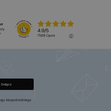
ot
oty
4.9
/
5
*
7568
opinii
ngu bezpośredniego