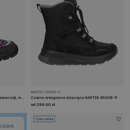
BARTEK / 85008-11
Śniegowce BARTEK, 85003-65, dla dziewcząt, multicolor
Czarne śniegowce dziecięce BARTEK 85008-11
od 299.00 zł
Tylko online