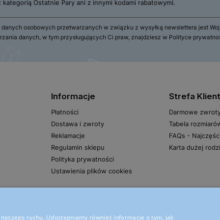
 z kategorią Ostatnie Pary ani z innymi kodami rabatowymi.
 danych osobowych przetwarzanych w związku z wysyłką newslettera jest Wojas
rzania danych, w tym przysługujących Ci praw, znajdziesz w Polityce prywatno
Informacje
Strefa Klien
Płatności
Darmowe zwrot
Dostawa i zwroty
Tabela rozmiaró
Reklamacje
FAQs - Najczęśc
Regulamin sklepu
Karta dużej rodz
Polityka prywatności
Ustawienia plików cookies
zy naszego ruchu. Udostępniamy również informacje o tym, jak