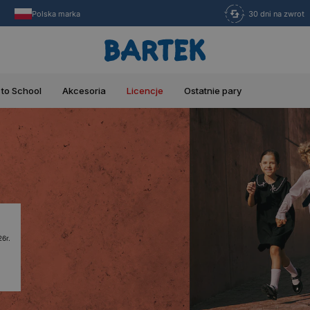
Polska marka
30 dni na zwrot
 to School
Akcesoria
Licencje
Ostatnie pary
6r.