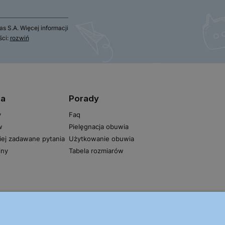
 S.A. Więcej informacji
ści:
rozwiń
ta
Porady
y
Faq
w
Pielęgnacja obuwia
iej zadawane pytania
Użytkowanie obuwia
iny
Tabela rozmiarów