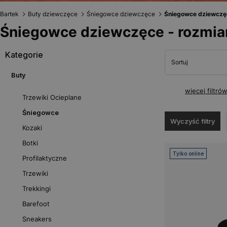
Bartek
Buty dziewczęce
Śniegowce dziewczęce
Śniegowce dziewczęc
Śniegowce dziewczęce - rozmia
Kategorie
Sortuj
Buty
więcej filtró
Trzewiki Ocieplane
Śniegowce
Wyczyść filtry
Kozaki
Botki
Tylko online
Profilaktyczne
Trzewiki
Trekkingi
Barefoot
Sneakers