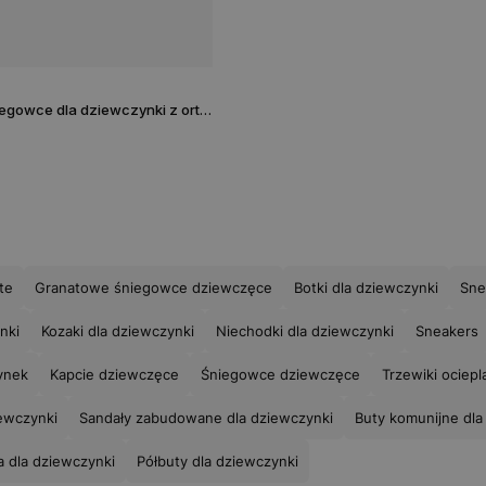
Czarno-różowe śniegowce dla dziewczynki z ortalionową cholewką BARTEK 85007-11
te
Granatowe śniegowce dziewczęce
Botki dla dziewczynki
Sne
nki
Kozaki dla dziewczynki
Niechodki dla dziewczynki
Sneakers
ynek
Kapcie dziewczęce
Śniegowce dziewczęce
Trzewiki ociepl
iewczynki
Sandały zabudowane dla dziewczynki
Buty komunijne dl
 dla dziewczynki
Półbuty dla dziewczynki