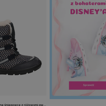
Czarne wodoodporne śniegowce z różowymi gwiazdkami BARTEK 85003-16