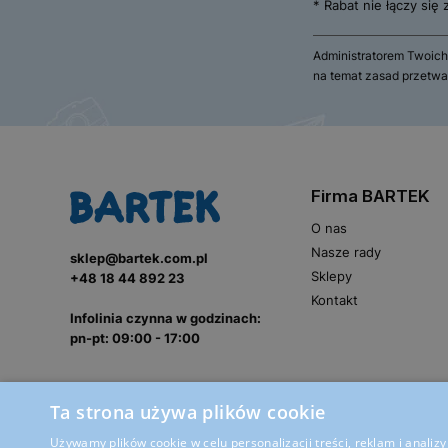
* Rabat nie łączy się
Administratorem Twoich
na temat zasad przetwa
Firma BARTEK
O nas
Nasze rady
sklep@bartek.com.pl
Sklepy
+48 18 44 892 23
Kontakt
Infolinia czynna w godzinach:
pn-pt: 09:00 - 17:00
Ta strona używa plików cookie
Używamy plików cookie w celu personalizacji treści, reklam i anali