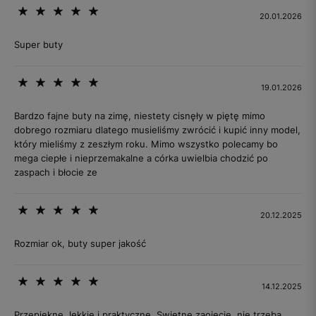
20.01.2026
Super buty
19.01.2026
Bardzo fajne buty na zimę, niestety cisnęły w piętę mimo
dobrego rozmiaru dlatego musieliśmy zwrócić i kupić inny model,
który mieliśmy z zeszłym roku. Mimo wszystko polecamy bo
mega ciepłe i nieprzemakalne a córka uwielbia chodzić po
zaspach i błocie ze
20.12.2025
Rozmiar ok, buty super jakość
14.12.2025
Przepiękne, lekkie i praktyczne. Swietne zaoiecie, nie trzeba