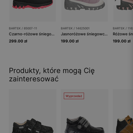
BARTEK / 85007-11
BARTEK / 14625001
BARTEK / 11
Czarno-różowe śniegowce dla dziewczynki z ortalionową cholewką BARTEK 85007-11
Jasnoróżowe śniegowce dla dziewczynki BARTEK 14625001
299.00 zł
199.00 zł
199.00 zł
Produkty, które mogą Cię
zainteresować
Wyprzedaż