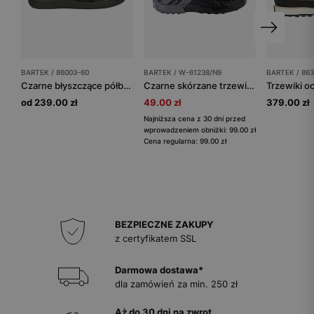
BARTEK / 86003-60
BARTEK / W-61238/N9
BARTEK / 86
Czarne błyszczące półbuty barefoot dla dziewczynki BARTEK 86003-60
Czarne skórzane trzewiki BARTEK dla chłopca W-61238/N9
od 239.00 zł
49.00 zł
379.00 zł
Najniższa cena z 30 dni przed
wprowadzeniem obniżki: 99.00 zł
Cena regularna: 99.00 zł
BEZPIECZNE ZAKUPY
z certyfikatem SSL
Darmowa dostawa*
dla zamówień za min. 250 zł
Aż do 30 dni na zwrot