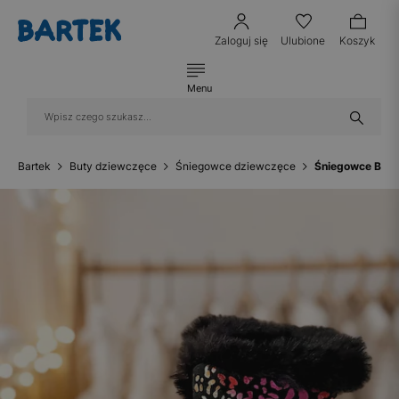
Zaloguj się
Ulubione
Koszyk
Menu
Bartek
Buty dziewczęce
Śniegowce dziewczęce
Śniegowce BART