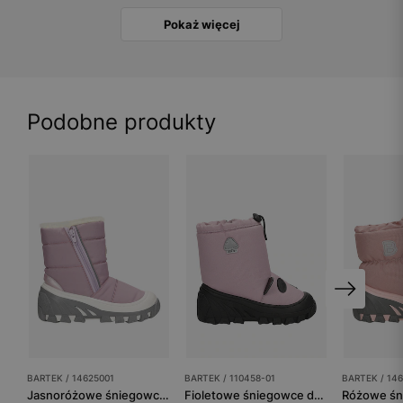
Pokaż więcej
Podobne produkty
BARTEK / 14625001
BARTEK / 110458-01
BARTEK / 14
Jasnoróżowe śniegowce dla dziewczynki BARTEK 14625001
Fioletowe śniegowce dziewczęce z materiału wodoodpornego BARTEK 110458-01