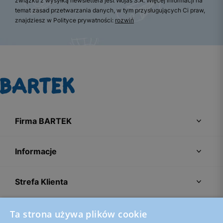
związku z wysyłką newslettera jest Wojas S.A. Więcej informacji na
temat zasad przetwarzania danych, w tym przysługujących Ci praw,
znajdziesz w Polityce prywatności:
rozwiń
Firma BARTEK
Informacje
Strefa Klienta
Porady
Ta strona używa plików cookie