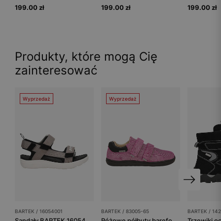
199.00 zł
199.00 zł
199.00 zł
Produkty, które mogą Cię
zainteresować
Wyprzedaż
Wyprzedaż
BARTEK / 16054001
BARTEK / 83005-65
BARTEK / 14
Sandały BARTEK 16054001, dla dziewcząt, szary
Różowe półbuty barefoot z mieniącym się wzorem BARTEK 83005-65