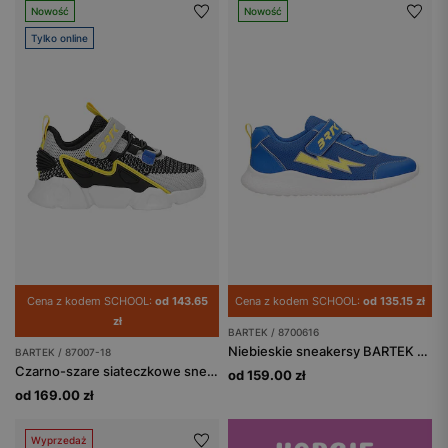
Nowość
Nowość
Tylko online
Cena z kodem SCHOOL:
od 143.65
Cena z kodem SCHOOL:
od 135.15 zł
zł
BARTEK / 8700616
Niebieskie sneakersy BARTEK z żółtą błyskawicą 87006-16
BARTEK / 87007-18
Czarno-szare siateczkowe sneakersy chłopięce z żółtymi elementami BARTEK 87007-18
od 159.00 zł
od 169.00 zł
Wyprzedaż