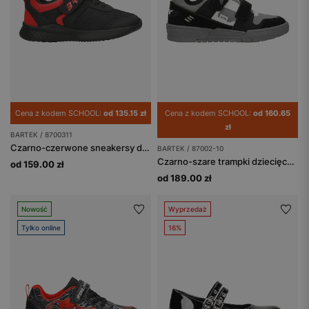
Cena z kodem SCHOOL:
od 135.15 zł
Cena z kodem SCHOOL:
od 160.65
zł
BARTEK / 8700311
Czarno-czerwone sneakersy dla chłopców BARTEK 87003-11
BARTEK / 87002-10
Czarno-szare trampki dziecięce BARTEK 87002-10
od 159.00 zł
od 189.00 zł
Nowość
Wyprzedaż
Tylko online
16%