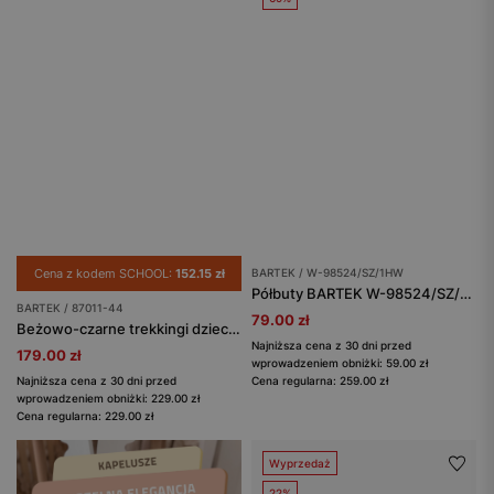
Cena z kodem SCHOOL:
152.15 zł
BARTEK / W-98524/SZ/1HW
Półbuty BARTEK W-98524/SZ/1HW, dla dziewcząt, czarny
BARTEK / 87011-44
79.00 zł
Beżowo-czarne trekkingi dziecięce z membraną Nano-Tex™ BARTEK 87011-44
Najniższa cena z 30 dni przed
179.00 zł
wprowadzeniem obniżki: 59.00 zł
Najniższa cena z 30 dni przed
Cena regularna: 259.00 zł
wprowadzeniem obniżki: 229.00 zł
Cena regularna: 229.00 zł
Wyprzedaż
22%