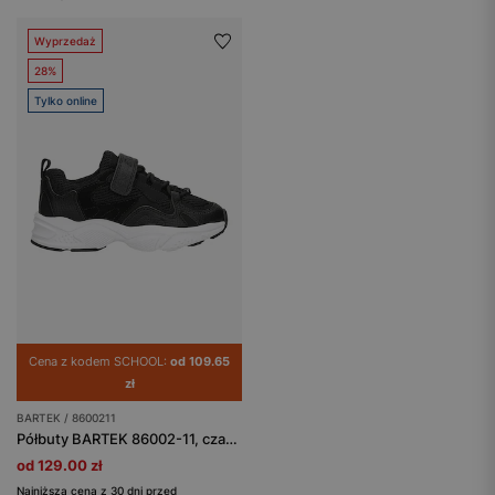
Wyprzedaż
28%
Tylko online
Cena z kodem SCHOOL:
od 109.65
zł
BARTEK / 8600211
Półbuty BARTEK 86002-11, czarno-biały
od 129.00 zł
Najniższa cena z 30 dni przed