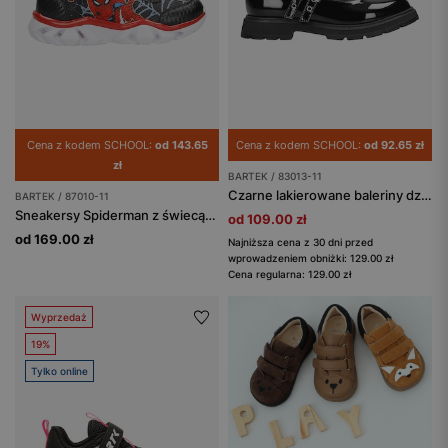
Cena z kodem SCHOOL:
od 143.65
Cena z kodem SCHOOL:
od 92.65 zł
zł
BARTEK / 83013-11
Czarne lakierowane baleriny dziewczęce z paskami na podbiciu BARTEK 83013-11
BARTEK / 87010-11
Sneakersy Spiderman z świecącą podeszwą BARTEK 87010-11
od 109.00 zł
od 169.00 zł
Najniższa cena z 30 dni przed
wprowadzeniem obniżki: 129.00 zł
Cena regularna: 129.00 zł
Wyprzedaż
19%
Tylko online