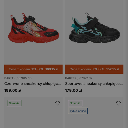
Cena z kodem SCHOOL:
169.15 zł
Cena z kodem SCHOOL:
152.15 zł
BARTEK / 87015-15
BARTEK / 87022-17
Czerwone sneakersy chłopięce z zapięciem na pokrętło BARTEK 87015-15
Sportowe sneakersy chłopięce z siateczkową cholewką i futurystycznymi detalami BARTEK 87022-17
199.00 zł
179.00 zł
Nowość
Nowość
Tylko online