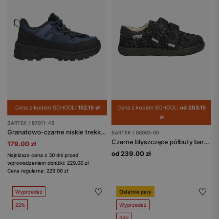
Cena z kodem SCHOOL:
152.15 zł
Cena z kodem SCHOOL:
od 203.15
zł
BARTEK / 87011-46
Granatowo-czarne niskie trekkingi dziecięce BARTEK 87011-46
BARTEK / 86003-60
Czarne błyszczące półbuty barefoot dla dziewczynki BARTEK 86003-60
179.00 zł
od 239.00 zł
Najniższa cena z 30 dni przed
wprowadzeniem obniżki: 229.00 zł
Cena regularna: 229.00 zł
Wyprzedaż
Ostatnie pary
22%
Wyprzedaż
69%