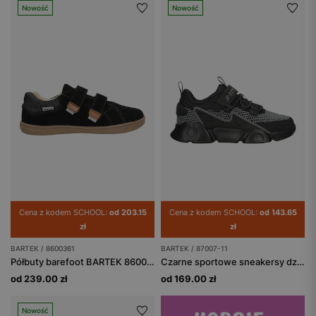
Nowość
Nowość
Cena z kodem SCHOOL:
od 203.15
Cena z kodem SCHOOL:
od 143.65
zł
zł
BARTEK / 8600361
BARTEK / 87007-11
Półbuty barefoot BARTEK 86003-61, czarno-brązowy
Czarne sportowe sneakersy dziecięce BARTEK 87007-11
od 239.00 zł
od 169.00 zł
Nowość