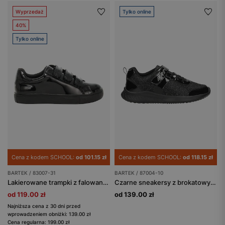
Wyprzedaż
Tylko online
40%
Tylko online
Cena z kodem SCHOOL:
od 101.15 zł
Cena z kodem SCHOOL:
od 118.15 zł
BARTEK / 83007-31
BARTEK / 87004-10
Lakierowane trampki z falowanym wykończeniem na zapięciach BARTEK 83007-31
Czarne sneakersy z brokatowym materiałem i lakierowanymi wstawkami BARTEK 87004-10
od 119.00 zł
od 139.00 zł
Najniższa cena z 30 dni przed
wprowadzeniem obniżki: 139.00 zł
Cena regularna: 199.00 zł