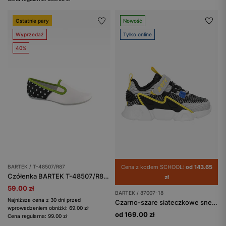
Ostatnie pary
Nowość
Wyprzedaż
Tylko online
40%
BARTEK / T-48507/R87
Cena z kodem SCHOOL:
od 143.65
Czółenka BARTEK T-48507/R87, dla dziewcząt, biało-czarny
zł
59.00 zł
BARTEK / 87007-18
Najniższa cena z 30 dni przed
Czarno-szare siateczkowe sneakersy chłopięce z żółtymi elementami BARTEK 87007-18
wprowadzeniem obniżki: 69.00 zł
od 169.00 zł
Cena regularna: 99.00 zł