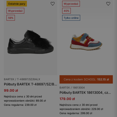
Ostatnie pary
Wyprzedaż
Wyprzedaż
40%
59%
Tylko online
BARTEK / T-48697/SZ/BALX
Cena z kodem SCHOOL:
152.15 zł
Półbuty BARTEK T-48697/SZ/BALX, dla dziewcząt, czarny
BARTEK / 18613004
99.00 zł
Półbuty BARTEK 18613004, czerwono-niebieski
Najniższa cena z 30 dni przed
179.00 zł
wprowadzeniem obniżki: 89.00 zł
Cena regularna: 239.00 zł
Najniższa cena z 30 dni przed
wprowadzeniem obniżki: 229.00 zł
Cena regularna: 299.00 zł