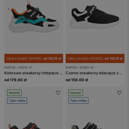
Cena z kodem SCHOOL:
od 152.15 zł
Cena z kodem SCHOOL:
od 135.15 zł
BARTEK / 87014-17
BARTEK / 87003-10
Kolorowe sneakersy chłopięce BARTEK 87014-17
Czarne sneakersy dziecięce z białymi wstawkami BARTEK 87003-10
od 179.00 zł
od 159.00 zł
Nowość
Nowość
Tylko online
Tylko online