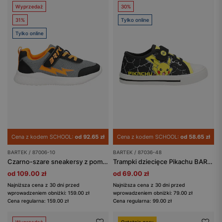
Wyprzedaż
30%
31%
Tylko online
Tylko online
Cena z kodem SCHOOL:
od 92.65 zł
Cena z kodem SCHOOL:
od 58.65 zł
BARTEK / 87006-10
BARTEK / 87036-48
Czarno-szare sneakersy z pomarańczową błyskawicą BARTEK 87006-10
Trampki dziecięce Pikachu BARTEK 87036-48
od 109.00 zł
od 69.00 zł
Najniższa cena z 30 dni przed
Najniższa cena z 30 dni przed
wprowadzeniem obniżki: 159.00 zł
wprowadzeniem obniżki: 79.00 zł
Cena regularna: 159.00 zł
Cena regularna: 99.00 zł
Wyprzedaż
Ostatnie pary