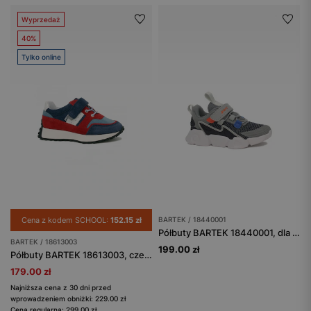
Wyprzedaż
40%
Tylko online
Cena z kodem SCHOOL:
152.15 zł
BARTEK / 18440001
Półbuty BARTEK 18440001, dla chłopców
BARTEK / 18613003
199.00 zł
Półbuty BARTEK 18613003, czerwono-granatowy
179.00 zł
Najniższa cena z 30 dni przed
wprowadzeniem obniżki: 229.00 zł
Cena regularna: 299.00 zł