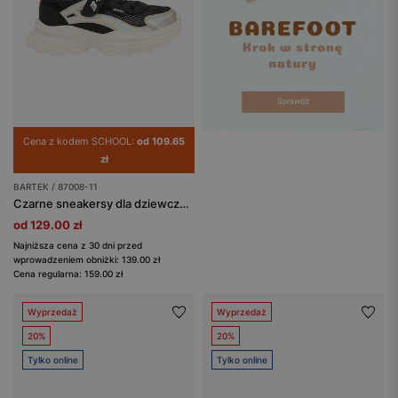
Cena z kodem SCHOOL:
od 109.65
zł
BARTEK / 87008-11
Czarne sneakersy dla dziewczynki z elementami holo BARTEK 87008-11
od 129.00 zł
Najniższa cena z 30 dni przed
wprowadzeniem obniżki: 139.00 zł
Cena regularna: 159.00 zł
Wyprzedaż
Wyprzedaż
20%
20%
Tylko online
Tylko online