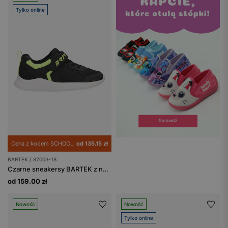
Tylko online
Cena z kodem SCHOOL:
od 135.15 zł
BARTEK / 87003-18
Czarne sneakersy BARTEK z neonowymi zielonymi wstawkami 87003-18
od 159.00 zł
Nowość
Nowość
Tylko online