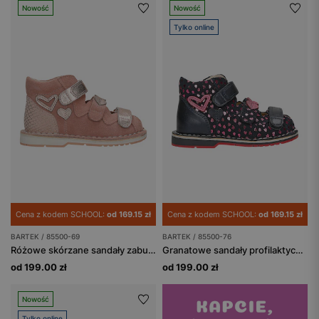
Nowość
Nowość
Tylko online
Cena z kodem SCHOOL:
od 169.15 zł
Cena z kodem SCHOOL:
od 169.15 zł
BARTEK / 85500-69
BARTEK / 85500-76
Różowe skórzane sandały zabudowane z obcasem Thomasa BARTEK 85500-69
Granatowe sandały profilaktyczne z błyszczącymi serduszkami, obcas Thomasa BARTEK 85500-76
od 199.00 zł
od 199.00 zł
Nowość
Tylko online