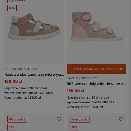
Wyprzedaż
39%
BARTEK / 011694-003 II
Cena z kodem SCHOOL:
135.15 zł
Różowe skórzane trzewiki wycięte dla dziewczynki BARTEK 011694-003 II
BARTEK / 86803-027
139.00 zł
Różowe sandały zabudowane z kokardką BARTEK 86803-027
Najniższa cena z 30 dni przed
159.00 zł
wprowadzeniem obniżki: 229.00 zł
Cena regularna: 229.00 zł
Najniższa cena z 30 dni przed
wprowadzeniem obniżki: 289.00 zł
Cena regularna: 199.00 zł
Wyprzedaż
Wyprzedaż
17%
20%