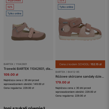
Wyprzedaż
22%
52%
Tylko online
Tylko online
BARTEK / 11042601
Cena z kodem SCHOOL:
152.15 zł
Trzewiki BARTEK 11042601, dla dziewcząt, różowy
BARTEK / 84412-85
109.00 zł
Różowe skórzane sandały dziewczęce BARTEK ze złotymi akcentami 84412-85
Najniższa cena z 30 dni przed
179.00 zł
wprowadzeniem obniżki: 149.00 zł
Cena regularna: 229.00 zł
Najniższa cena z 30 dni przed
wprowadzeniem obniżki: 229.00 zł
Cena regularna: 229.00 zł
Inni szukali również