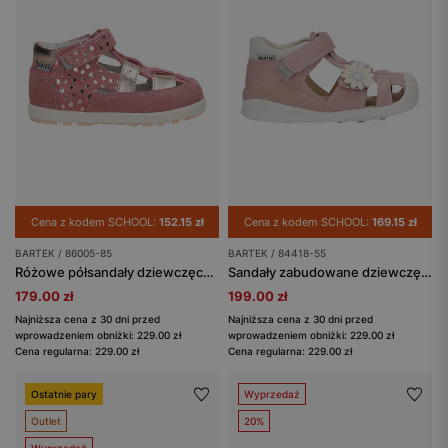
Cena z kodem SCHOOL:
152.15 zł
Cena z kodem SCHOOL:
169.15 zł
BARTEK / 86005-85
BARTEK / 84418-55
Różowe półsandały dziewczęce z błyszczącymi serduszkami BARTEK 86005-85
Sandały zabudowane dziewczęce z dwoiny foliowanej z aplikacją w kwiatki BARTEK 84418-55
179.00 zł
199.00 zł
Najniższa cena z 30 dni przed
Najniższa cena z 30 dni przed
wprowadzeniem obniżki: 229.00 zł
wprowadzeniem obniżki: 229.00 zł
Cena regularna: 229.00 zł
Cena regularna: 229.00 zł
Ostatnie pary
Wyprzedaż
Outlet
20%