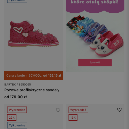
Cena z kodem SCHOOL:
od 152.15 zł
BARTEK / 8550065
Różowe profilaktyczne sandały zabudowane z serduszami BARTEK 85500-65
od 179.00 zł
Wyprzedaż
Wyprzedaż
22%
13%
Tylko online