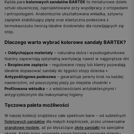
Każda para
kolorowych sandałów BARTEK
to miniaturowe dzieło
sztuki obuwniczej, zaprojektowane przy współpracy z ortopedami
i antropologami. Anatomicznie ukształtowana wkładka, sztywny
zapiętek stabilizujący piętę oraz elastyczna podeszwa z
termokauczuku tworzą idealne środowisko dla rozwijających się
stóp.
Dlaczego warto wybrać kolorowe sandały BARTEK?
•
Oddychające materiały
– naturalna skóra i wysokogatunkowe
tkaniny zapewniają optymalną wentylację nawet w najgorętsze dni
•
Bezpieczne zapięcia
– regulowane rzepy lub klamry pozwalają
idealnie dopasować sandały do tęgości stopy dziecka •
Antypoślizgowa podeszwa
– gwarantuje pewny krok na każdej
nawierzchni, od piaszczystej plaży po miejskie chodniki •
Profilowana wkładka
– z właściwościami antybakteryjnymi i
antygrzybicznymi dla maksymalnej higieny
Tęczowa paleta możliwości
W naszej kolekcji znajdziesz całe spektrum barw – od subtelnych
fioletowych sandałów
dla małych księżniczek, przez uniwersalne
granatowe modele
, aż po błyszczące
złote sandałki
na specjalne
okazje. Każdy kolor opowiada swoją historię i pozwala dziecku