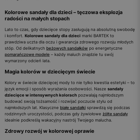
Kolorowe sandały dla dzieci – tęczowa eksplozja
radości na małych stopach
Lato to czas, gdy dziecięce stopy zasługują na absolutną swobodę
i komfort.
Kolorowe sandały dla dzieci
marki BARTEK to
prawdziwa uczta dla oczu i gwarancja zdrowego rozwoju młodych
stóp. Od delikatnych
beżowych sandałków
po energetyczne
pomarańczowe modele
– każdy maluch znajdzie tu swój
wymarzony odcień lata.
Magia kolorów w dziecięcym świecie
Kolory w świecie dziecięcej mody to nie tylko kwestia estetyki – to
język emocji i sposób wyrażania osobowości. Nasze
sandały
dziecięce w intensywnych kolorach
pozwalają najmłodszym
budować swoją tożsamość i rozwijać poczucie stylu od
najmłodszych lat. Klasyczne
białe sandałki
sprawdzą się podczas
rodzinnych uroczystości, podczas gdy żywiołowe
żółte sandały
idealnie podkreślą wakacyjny nastrój Twojego malucha.
Zdrowy rozwój w kolorowej oprawie