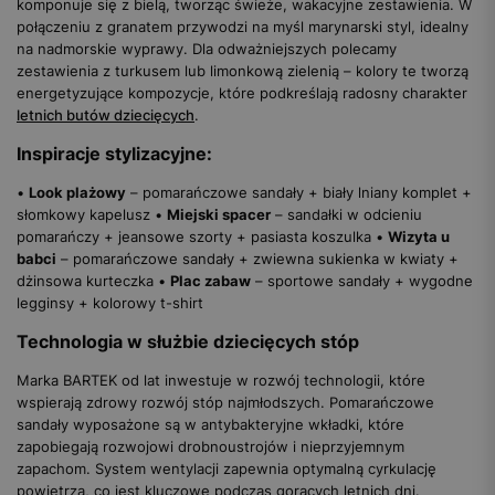
komponuje się z bielą, tworząc świeże, wakacyjne zestawienia. W
połączeniu z granatem przywodzi na myśl marynarski styl, idealny
na nadmorskie wyprawy. Dla odważniejszych polecamy
zestawienia z turkusem lub limonkową zielenią – kolory te tworzą
energetyzujące kompozycje, które podkreślają radosny charakter
letnich butów dziecięcych
.
Inspiracje stylizacyjne:
•
Look plażowy
– pomarańczowe sandały + biały lniany komplet +
słomkowy kapelusz •
Miejski spacer
– sandałki w odcieniu
pomarańczy + jeansowe szorty + pasiasta koszulka •
Wizyta u
babci
– pomarańczowe sandały + zwiewna sukienka w kwiaty +
dżinsowa kurteczka •
Plac zabaw
– sportowe sandały + wygodne
legginsy + kolorowy t-shirt
Technologia w służbie dziecięcych stóp
Marka BARTEK od lat inwestuje w rozwój technologii, które
wspierają zdrowy rozwój stóp najmłodszych. Pomarańczowe
sandały wyposażone są w antybakteryjne wkładki, które
zapobiegają rozwojowi drobnoustrojów i nieprzyjemnym
zapachom. System wentylacji zapewnia optymalną cyrkulację
powietrza, co jest kluczowe podczas gorących letnich dni.