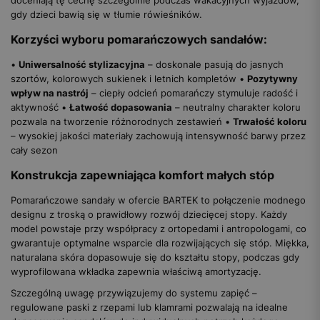
gdy dzieci bawią się w tłumie rówieśników.
Korzyści wyboru pomarańczowych sandałów:
•
Uniwersalność stylizacyjna
– doskonale pasują do jasnych
szortów, kolorowych sukienek i letnich kompletów •
Pozytywny
wpływ na nastrój
– ciepły odcień pomarańczy stymuluje radość i
aktywność •
Łatwość dopasowania
– neutralny charakter koloru
pozwala na tworzenie różnorodnych zestawień •
Trwałość koloru
– wysokiej jakości materiały zachowują intensywność barwy przez
cały sezon
Konstrukcja zapewniająca komfort małych stóp
Pomarańczowe sandały w ofercie BARTEK to połączenie modnego
designu z troską o prawidłowy rozwój dziecięcej stopy. Każdy
model powstaje przy współpracy z ortopedami i antropologami, co
gwarantuje optymalne wsparcie dla rozwijających się stóp. Miękka,
naturalana skóra dopasowuje się do kształtu stopy, podczas gdy
wyprofilowana wkładka zapewnia właściwą amortyzację.
Szczególną uwagę przywiązujemy do systemu zapięć –
regulowane paski z rzepami lub klamrami pozwalają na idealne