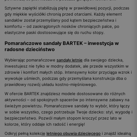
Sztywne zapiętki stabilizują piętę w prawidłowej pozycji, podczas
gdy miękkie wyściółki chronią przed otarciami. Każdy element
sandałów został przemyślany pod kątem bezpieczeństwa i
komfortu – od zaokrąglonych nosków chroniących palce, po
elastyczne paski dostosowujące się do ruchu stopy.
Pomarańczowe sandały BARTEK – inwestycja w
radosne dzieciństwo
Wybierając pomarańczowe
sandały letnie
dla swojego dziecka,
inwestujesz nie tylko w modny dodatek, ale przede wszystkim w
zdrowie i komfort małych stóp. Intensywny kolor przyciąga wzrok i
wywołuje uśmiech, podczas gdy przemyślana konstrukcja dba o
prawidłowy rozwój układu kostno-mięśniowego.
W ofercie BARTEK znajdziesz modele dostosowane do różnych
aktywności – od spokojnych spacerów po intensywne zabawy na
świeżym powietrzu. Pomarańczowe sandały to wybór, który łączy
w sobie wszystko, czego potrzebuje Twoje dziecko: styl, wygodę i
bezpieczeństwo. Pozwól małym stopom kroczyć przez lato w
kolorze, który oddaje ich radość i energię!
Odkryj pełną kolekcję
letniego obuwia dziecięcego
i znajdź idealną