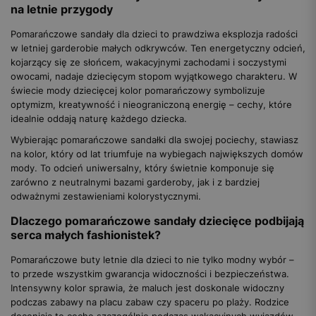
na letnie przygody
Pomarańczowe sandały dla dzieci to prawdziwa eksplozja radości
w letniej garderobie małych odkrywców. Ten energetyczny odcień,
kojarzący się ze słońcem, wakacyjnymi zachodami i soczystymi
owocami, nadaje dziecięcym stopom wyjątkowego charakteru. W
świecie mody dziecięcej kolor pomarańczowy symbolizuje
optymizm, kreatywność i nieograniczoną energię – cechy, które
idealnie oddają naturę każdego dziecka.
Wybierając pomarańczowe sandałki dla swojej pociechy, stawiasz
na kolor, który od lat triumfuje na wybiegach największych domów
mody. To odcień uniwersalny, który świetnie komponuje się
zarówno z neutralnymi bazami garderoby, jak i z bardziej
odważnymi zestawieniami kolorystycznymi.
Dlaczego pomarańczowe sandały dziecięce podbijają
serca małych fashionistek?
Pomarańczowe buty letnie dla dzieci to nie tylko modny wybór –
to przede wszystkim gwarancja widoczności i bezpieczeństwa.
Intensywny kolor sprawia, że maluch jest doskonale widoczny
podczas zabawy na placu zabaw czy spaceru po plaży. Rodzice
doceniają tę cechę szczególnie podczas wakacyjnych wyjazdów,