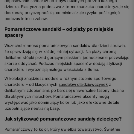
dopasowanie sandałów do indywidualnych potrzeb każdego
dziecka. Elastyczna podeszwa z termokauczuku charakteryzuje się
doskonałą przyczepnością, co minimalizuje ryzyko poślizgnięć
podczas letnich zabaw.
Pomarańczowe sandałki – od plaży po miejskie
spacery
Wszechstronność pomarańczowych sandałów dla dzieci sprawia,
że sprawdzają się w każdej letniej sytuacji. Na plaży chronią
delikatne stópki przed gorącym piaskiem, jednocześnie pozwalając
skórze oddychać. Podczas miejskich spacerów dodają stylizacji
charakteru i wyróżniają małego właściciela z tłumu.
W kolekcji znajdziesz modele o różnym stopniu sportowego
charakteru – od klasycznych
sandałów dla dziewczynek
z
delikatnymi zdobieniami, po bardziej uniwersalne fasony idealne
dla aktywnych maluchów. Pomarańczowe akcenty mogą
występować jako dominujący kolor lub jako efektowne detale
uzupełniające neutralną bazę.
Jak stylizować pomarańczowe sandały dziecięce?
Pomarańczowy to kolor, który uwielbia towarzystwo. Świetnie