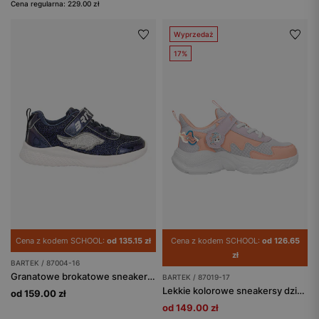
Cena regularna: 229.00 zł
Wyprzedaż
17%
Cena z kodem SCHOOL:
od 135.15 zł
Cena z kodem SCHOOL:
od 126.65
zł
BARTEK / 87004-16
Granatowe brokatowe sneakersy ze srebrną aplikacją skrzydła BARTEK 87004-16
BARTEK / 87019-17
Lekkie kolorowe sneakersy dziewczęce z jednorożcem BARTEK 87019-17
od 159.00 zł
od 149.00 zł