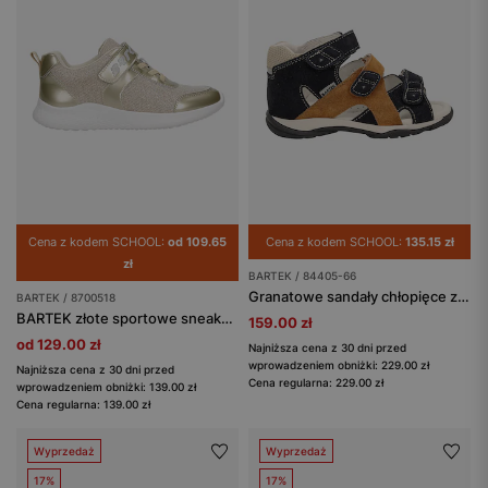
Cena z kodem SCHOOL:
od 109.65
Cena z kodem SCHOOL:
135.15 zł
zł
BARTEK / 84405-66
Granatowe sandały chłopięce z brązową wstawką BARTEK 84405-66
BARTEK / 8700518
BARTEK złote sportowe sneakersy dla dziewczynki 87005-18
159.00 zł
od 129.00 zł
Najniższa cena z 30 dni przed
wprowadzeniem obniżki: 229.00 zł
Najniższa cena z 30 dni przed
Cena regularna: 229.00 zł
wprowadzeniem obniżki: 139.00 zł
Cena regularna: 139.00 zł
Wyprzedaż
Wyprzedaż
17%
17%