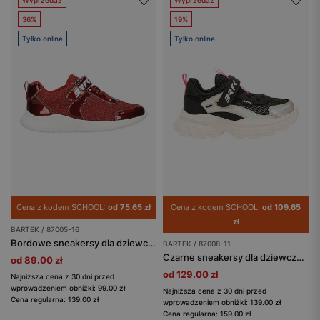
Wyprzedaż
Wyprzedaż
36%
19%
Tylko online
Tylko online
Cena z kodem SCHOOL:
od 75.65 zł
Cena z kodem SCHOOL:
od 109.65
zł
BARTEK / 87005-16
Bordowe sneakersy dla dziewczynki z lakierowanymi elementami BARTEK 87005-16
BARTEK / 87008-11
Czarne sneakersy dla dziewczynki z elementami holo BARTEK 87008-11
od 89.00 zł
od 129.00 zł
Najniższa cena z 30 dni przed
wprowadzeniem obniżki: 99.00 zł
Najniższa cena z 30 dni przed
Cena regularna: 139.00 zł
wprowadzeniem obniżki: 139.00 zł
Cena regularna: 159.00 zł