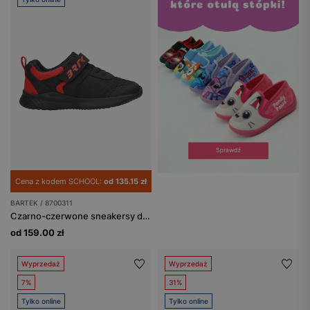
Cena z kodem SCHOOL:
od 135.15 zł
BARTEK / 8700311
Czarno-czerwone sneakersy dla chłopców BARTEK 87003-11
od 159.00 zł
Wyprzedaż
Wyprzedaż
7%
31%
Tylko online
Tylko online