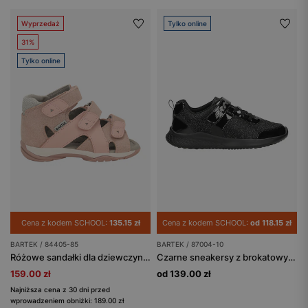
Wyprzedaż
Tylko online
31%
Tylko online
Cena z kodem SCHOOL:
135.15 zł
Cena z kodem SCHOOL:
od 118.15 zł
BARTEK / 84405-85
BARTEK / 87004-10
Różowe sandałki dla dziewczynki z błyszczącą wstawką BARTEK 84405-85
Czarne sneakersy z brokatowym materiałem i lakierowanymi wstawkami BARTEK 87004-10
159.00 zł
od 139.00 zł
Najniższa cena z 30 dni przed
wprowadzeniem obniżki: 189.00 zł