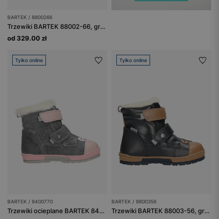
BARTEK / 8800266
Trzewiki BARTEK 88002-66, granat + czarny
od 329.00 zł
Tylko online
Tylko online
BARTEK / 8400770
BARTEK / 8800356
Trzewiki ocieplane BARTEK 84007-70, dla dziewcząt, popielato-różowe
Trzewiki BARTEK 88003-56, granatowo-brązowe