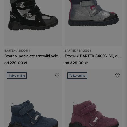
BARTEK / 8800671
BARTEK / 8400669
Czarno-popielate trzewiki ocieplane BARTEK o zwiększonej wodoodporności 8800671
Trzewiki BARTEK 84006-69, dla dziewcząt, srebrny + czarny
od 279.00 zł
od 329.00 zł
Tylko online
Tylko online