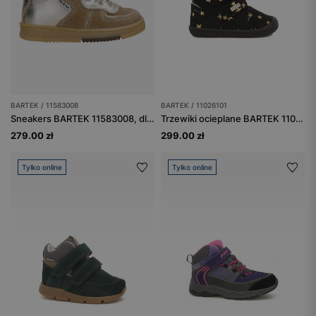
BARTEK / 11583008
BARTEK / 11026101
Sneakers BARTEK 11583008, dla dziewcząt, beżowo-złoty
Trzewiki ocieplane BARTEK 11026101, czarno-złoty
279.00 zł
299.00 zł
Tylko online
Tylko online