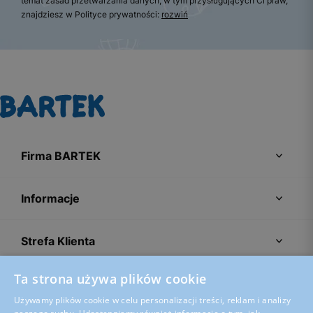
temat zasad przetwarzania danych, w tym przysługujących Ci praw,
znajdziesz w Polityce prywatności:
rozwiń
Firma BARTEK
Informacje
Strefa Klienta
Ta strona używa plików cookie
Porady
Używamy plików cookie w celu personalizacji treści, reklam i analizy