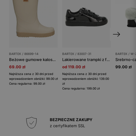
BARTEK / 86699-14
BARTEK / 83007-31
BARTEK / W-2
Beżowe gumowe kalosze dziecięce BARTEK 8669914
Lakierowane trampki z falowanym wykończeniem na zapięciach BARTEK 83007-31
69.00 zł
od 119.00 zł
99.00 zł
Najniższa cena z 30 dni przed
Najniższa cena z 30 dni przed
wprowadzeniem obniżki: 99.00 zł
wprowadzeniem obniżki: 139.00
Cena regularna: 99.00 zł
zł
Cena regularna: 199.00 zł
BEZPIECZNE ZAKUPY
z certyfikatem SSL