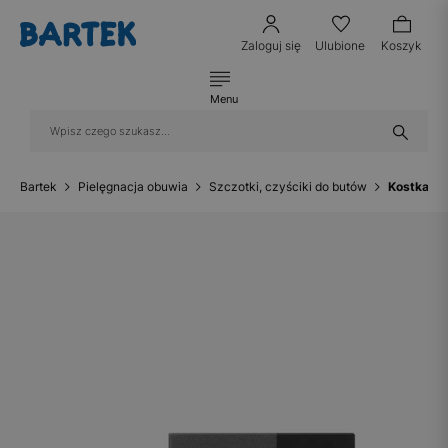
Zaloguj się
Ulubione
Koszyk
Menu
Bartek
Pielęgnacja obuwia
Szczotki, czyściki do butów
Kostka g