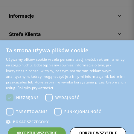
Informacje
Strefa Klienta
Ta strona używa plików cookie
Porady
Używamy plików cookie w celu personalizacji treści, reklam i analizy
naszego ruchu. Udostępniamy również informacje o tym, jak
korzystasz z naszej witryny, naszym partnerom reklamowym i
analitycznym, którzy mogą łączyć je z innymi informacjami, które im
przekazałeś lub które zebrali w wyniku korzystania przez Ciebie z ich
usług.
Polityka prywatności
NIEZBĘDNE
WYDAJNOŚĆ
TARGETOWANIE
FUNKCJONALNOŚĆ
POKAŻ SZCZEGÓŁY
Regulamin sklepu
Polityka prywatności
Ustawienia plików cookies
AKCEPTUJ WSZYSTKIE
ODRZUĆ WSZYSTKIE