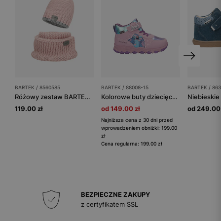
BARTEK / 8560585
BARTEK / 88008-15
BARTEK / 863
Różowy zestaw BARTEK dla dziewczynki czapka z odblaskowym pomponem + komin
Kolorowe buty dziecięce z bohaterem Disney Stitch BARTEK 88008-15
119.00 zł
od 149.00 zł
od 249.00 
Najniższa cena z 30 dni przed
wprowadzeniem obniżki: 199.00
zł
Cena regularna: 199.00 zł
BEZPIECZNE ZAKUPY
z certyfikatem SSL