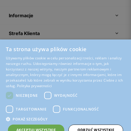
Informacje
Strefa Klienta
Ta strona używa plików cookie
Porady
Używamy plików cookie w celu personalizacji treści, reklam i analizy
naszego ruchu. Udostępniamy również informacje o tym, jak
korzystasz z naszej witryny, naszym partnerom reklamowym i
analitycznym, którzy mogą łączyć je z innymi informacjami, które im
przekazałeś lub które zebrali w wyniku korzystania przez Ciebie z ich
usług.
Polityka prywatności
NIEZBĘDNE
WYDAJNOŚĆ
TARGETOWANIE
FUNKCJONALNOŚĆ
POKAŻ SZCZEGÓŁY
Regulamin sklepu
Polityka prywatności
Ustawienia plików cookies
AKCEPTUJ WSZYSTKIE
ODRZUĆ WSZYSTKIE