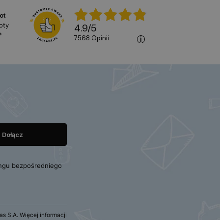
ot
oty
4.9
/
5
*
7568
opinii
ngu bezpośredniego
 S.A. Więcej informacji