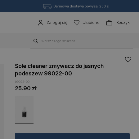
Darmowa dostawa powyżej 250 zł
Zaloguj się
Ulubione
Koszyk
Sole cleaner zmywacz do jasnych
podeszew 99022-00
99022-00
25.90
zł