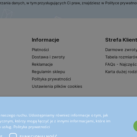
rzania danych, w tym przysługujących Ci praw, znajdziesz w Polityce prywatno
Informacje
Strefa Klien
Płatności
Darmowe zwrot
Dostawa i zwroty
Tabela rozmiaró
Reklamacje
FAQs - Najczęśc
Regulamin sklepu
Karta dużej rodz
Polityka prywatności
Ustawienia plików cookies
zy naszego ruchu. Udostępniamy również informacje o tym, jak
cznym, którzy mogą łączyć je z innymi informacjami, które im
h usług.
Polityka prywatności
IE
FUNKCJONALNOŚĆ