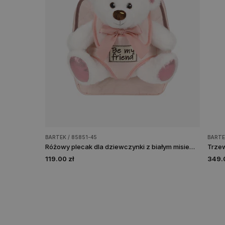
BARTEK / 85851-45
BARTE
Różowy plecak dla dziewczynki z białym misiem 2w1 BARTEK 85851-45
119.00 zł
349.0