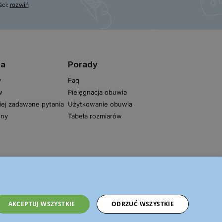
ści:
rozwiń
ta
Porady
y
Faq
w
Pielęgnacja obuwia
iej zadawane pytania
Użytkowanie obuwia
iny
Tabela rozmiarów
AKCEPTUJ WSZYSTKIE
ODRZUĆ WSZYSTKIE