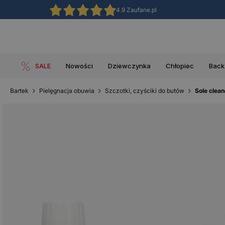
4.9 Zaufane.pl
SALE
Nowości
Dziewczynka
Chłopiec
Back
Bartek
Pielęgnacja obuwia
Szczotki, czyściki do butów
Sole clea