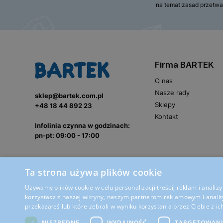
na temat zasad przetwa
Firma BARTEK
O nas
Nasze rady
sklep@bartek.com.pl
Sklepy
+48 18 44 892 23
Kontakt
Infolinia czynna w godzinach:
pn-pt: 09:00 - 17:00
Ta strona używa plików cookie
Używamy plików cookie w celu personalizacji treści, reklam i anali
korzystasz z naszej witryny, naszym partnerom reklamowym i anality
przekazałeś lub które zebrali w wyniku korzystania przez Ciebie z ic
NIEZBĘDNE
WYDAJNOŚĆ
TARGETOWAN