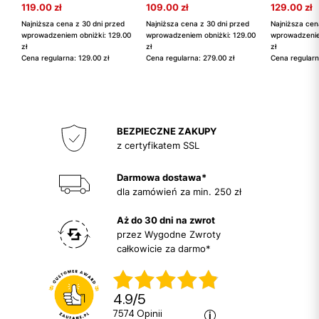
119.00 zł
109.00 zł
129.00 zł
Najniższa cena z 30 dni przed
Najniższa cena z 30 dni przed
Najniższa cen
wprowadzeniem obniżki: 129.00
wprowadzeniem obniżki: 129.00
wprowadzenie
zł
zł
zł
Cena regularna: 129.00 zł
Cena regularna: 279.00 zł
Cena regularn
BEZPIECZNE ZAKUPY
z certyfikatem SSL
Darmowa dostawa*
dla zamówień za min. 250 zł
Aż do 30 dni na zwrot
przez Wygodne Zwroty
całkowicie za darmo*
4.9
/
5
7574
opinii