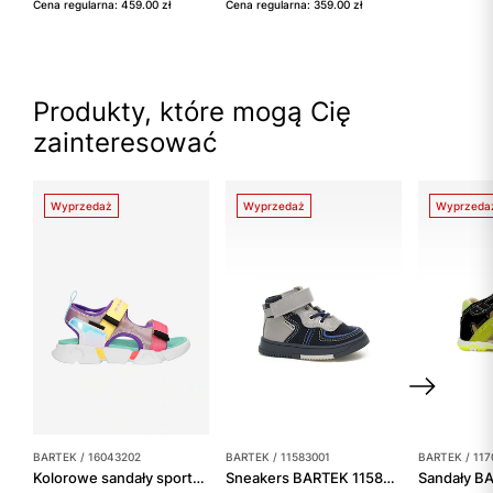
Cena regularna: 459.00 zł
Cena regularna: 359.00 zł
Produkty, które mogą Cię
zainteresować
Wyprzedaż
Wyprzedaż
Wyprzeda
BARTEK / 16043202
BARTEK / 11583001
BARTEK / 117
Kolorowe sandały sportowe dziecięce na rzepy Bartek 16043202
Sneakers BARTEK 11583001, granatowo-szary