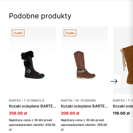
Podobne produkty
Outlet
Outlet
BARTEK / T-973980/1LG
BARTEK / W-74299/88X
BARTEK / T-
Kozaki ocieplane BARTEK T-973980/1LG, dla dziewcząt, brązowo-czarny
Kozaki ocieplane BARTEK W-74299/88X, dla dziewcząt, brązowy
259.00 zł
209.00 zł
119.00 zł
Najniższa cena z 30 dni przed
Najniższa cena z 30 dni przed
wprowadzeniem obniżki: 459.00
wprowadzeniem obniżki: 359.00
zł
zł