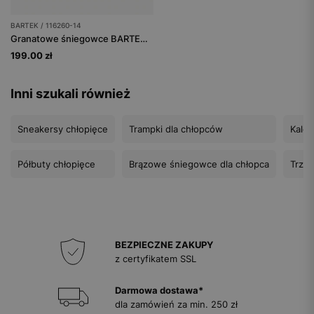
BARTEK / 116260-14
Granatowe śniegowce BARTEK 116260-14
199.00 zł
Inni szukali również
Sneakersy chłopięce
Trampki dla chłopców
Kalos
Półbuty chłopięce
Brązowe śniegowce dla chłopca
Trzew
BEZPIECZNE ZAKUPY
z certyfikatem SSL
Darmowa dostawa*
dla zamówień za min. 250 zł