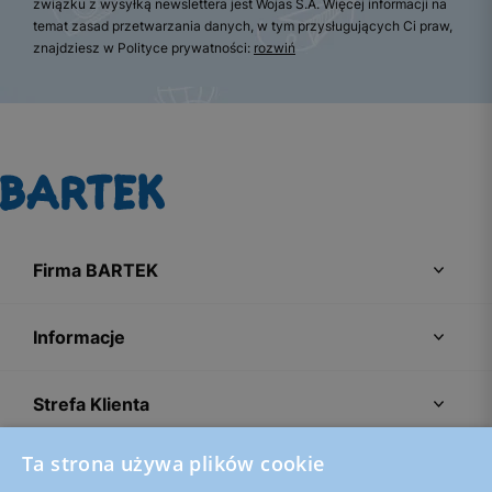
związku z wysyłką newslettera jest Wojas S.A. Więcej informacji na
temat zasad przetwarzania danych, w tym przysługujących Ci praw,
znajdziesz w Polityce prywatności:
rozwiń
Firma BARTEK
Informacje
Strefa Klienta
Ta strona używa plików cookie
Porady