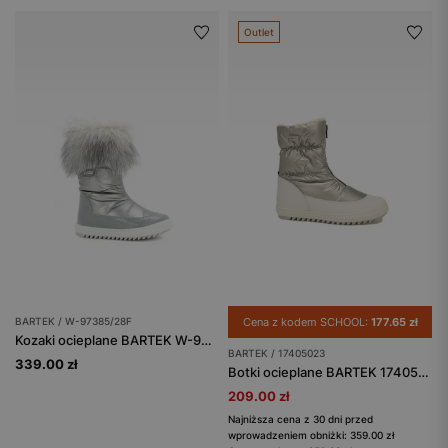
Outlet
BARTEK / W-97385/28F
Cena z kodem SCHOOL:
177.65 zł
Kozaki ocieplane BARTEK W-97385/28F, dla dziewcząt, szary
BARTEK / 17405023
339.00 zł
Botki ocieplane BARTEK 17405023, dla dziewcząt, srebrno-biały
209.00 zł
Najniższa cena z 30 dni przed
wprowadzeniem obniżki: 359.00 zł