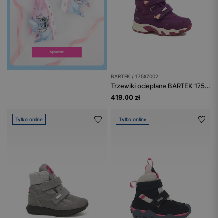
BARTEK / 17587002
Trzewiki ocieplane BARTEK 17587002, dla dziewcząt, fioletowy
419.00 zł
Tylko online
Tylko online