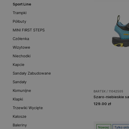
Sport Line
Trampki
Półbuty
MINI FIRST STEPS
Czółenka
Wizytowe
Niechodki
Kapcie
Sandały Zabudowane
Sandały
Komunijne
BARTEK / 11042505
Klapki
129.00 zł
Trzewiki Wycięte
Kalosze
Baleriny
Nowość
Tylko onli