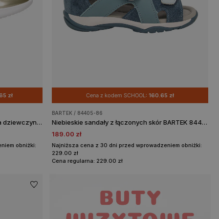
65 zł
Cena z kodem SCHOOL:
160.65 zł
BARTEK / 84405-86
BARTEK złote sportowe sneakersy dla dziewczynki 87005-18
Niebieskie sandały z łączonych skór BARTEK 84405-86
189.00 zł
niem obniżki:
Najniższa cena z 30 dni przed wprowadzeniem obniżki:
229.00 zł
Cena regularna: 229.00 zł