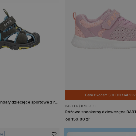
Cena z kodem SCHOOL:
od 135.
Szaro-niebieskie sandały dziecięce sportowe z rzepem BARTEK 11042505
BARTEK / 87003-15
Różowe sneakersy dziewczęce BAR
od 159.00 zł
ne