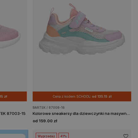
15 zł
Cena z kodem SCHOOL:
od 135.15 zł
BARTEK / 87008-16
TEK 87003-15
Kolorowe sneakersy dla dziewczynki na masywnej podeszwie BARTEK 87008-16
od 159.00 zł
Wyprzedaż
41%