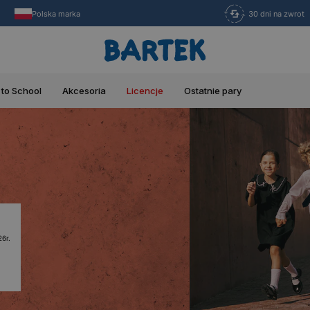
Polska marka
30 dni na zwrot
 to School
Akcesoria
Licencje
Ostatnie pary
6r.