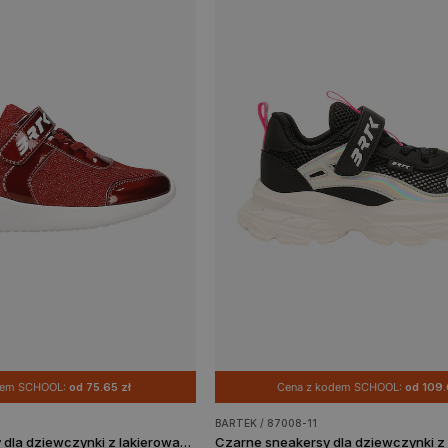
dem SCHOOL:
od 75.65 zł
Cena z kodem SCHOOL:
od 109.
BARTEK / 87008-11
Bordowe sneakersy dla dziewczynki z lakierowanymi elementami BARTEK 87005-16