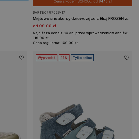
Cena z kodem SCHOOL:
od 84.15 zł
BARTEK / 87028-17
Miętowe sneakersy dziewczęce z Elsą FROZEN ze świecącą podeszwą BARTEK 87028-17
od 99.00 zł
Najniższa cena z 30 dni przed wprowadzeniem obniżki:
119.00 zł
Cena regularna: 169.00 zł
Wyprzedaż
17%
Tylko online