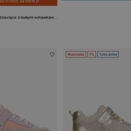
dem SCHOOL:
od 135.15 zł
Czarne sneakersy dziecięce z białymi wstawkami BARTEK 87003-10
Wyprzedaż
7%
Tylko online