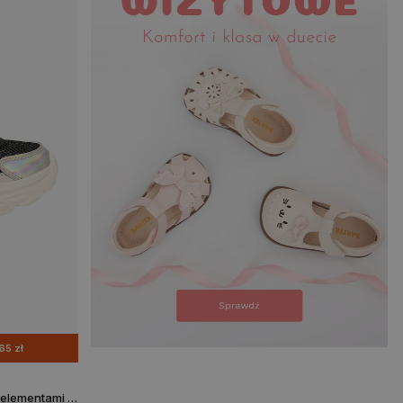
65 zł
Czarne sneakersy dla dziewczynki z elementami holo BARTEK 87008-11