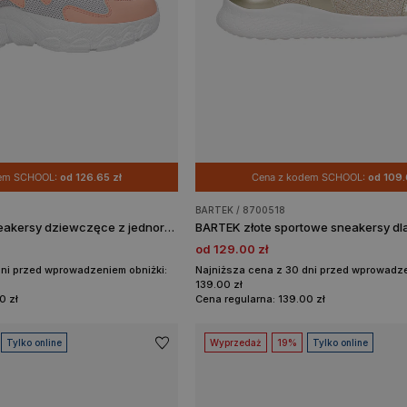
dem SCHOOL:
od 126.65 zł
Cena z kodem SCHOOL:
od 109.
BARTEK / 8700518
Lekkie kolorowe sneakersy dziewczęce z jednorożcem BARTEK 87019-17
od 129.00 zł
dni przed wprowadzeniem obniżki:
Najniższa cena z 30 dni przed wprowadze
139.00 zł
0 zł
Cena regularna: 139.00 zł
Tylko online
Wyprzedaż
19%
Tylko online