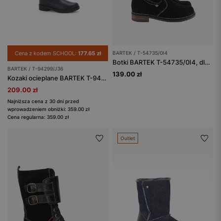
Cena z kodem SCHOOL:
177.65 zł
BARTEK / T-54735/0I4
Botki BARTEK T-54735/0I4, dla dziewcząt, czarny
BARTEK / T-94299/J36
139.00 zł
Kozaki ocieplane BARTEK T-94299/J36, dla dziewcząt, granatowy
209.00 zł
Najniższa cena z 30 dni przed
wprowadzeniem obniżki: 359.00 zł
Cena regularna: 359.00 zł
Outlet