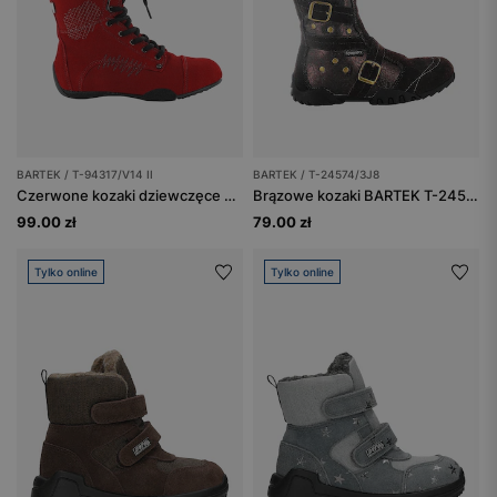
BARTEK / T-94317/V14 II
BARTEK / T-24574/3J8
Czerwone kozaki dziewczęce BARTEK T-94317/V14 II na płaskiej podeszwie
Brązowe kozaki BARTEK T-24574/3J8 ze złotymi klamerkami
99.00 zł
79.00 zł
Tylko online
Tylko online