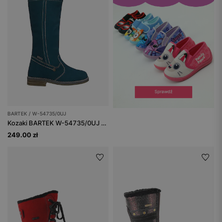
BARTEK / W-54735/0UJ
Kozaki BARTEK W-54735/0UJ w morskim odcieniu z kożuchem
249.00 zł