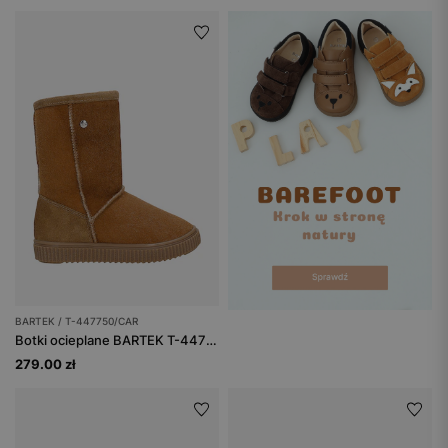
BARTEK / T-447750/CAR
Botki ocieplane BARTEK T-447750/CAR, dla dziewcząt, brązowy
279.00 zł