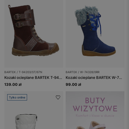
BARTEK / T-94203/ST/67N
BARTEK / W-74328/0RR
Kozaki ocieplane BARTEK T-94203/ST/67N, dla dziewcząt, bordowy
Kozaki ocieplane BARTEK W-74328/0RR, dla dziewcząt, niebieski
139.00 zł
99.00 zł
Tylko online