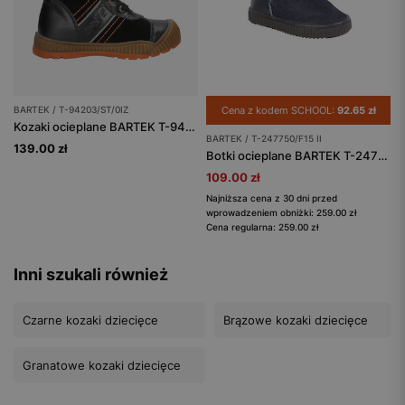
BARTEK / T-94203/ST/0IZ
Cena z kodem SCHOOL:
92.65 zł
Kozaki ocieplane BARTEK T-94203/ST/0IZ, dla dziewcząt, czarno-pomarańczowy
BARTEK / T-247750/F15 II
139.00 zł
Botki ocieplane BARTEK T-247750/F15 II, dla dziewcząt, granatowy
109.00 zł
Najniższa cena z 30 dni przed
wprowadzeniem obniżki: 259.00 zł
Cena regularna: 259.00 zł
Inni szukali również
Czarne kozaki dziecięce
Brązowe kozaki dziecięce
Granatowe kozaki dziecięce