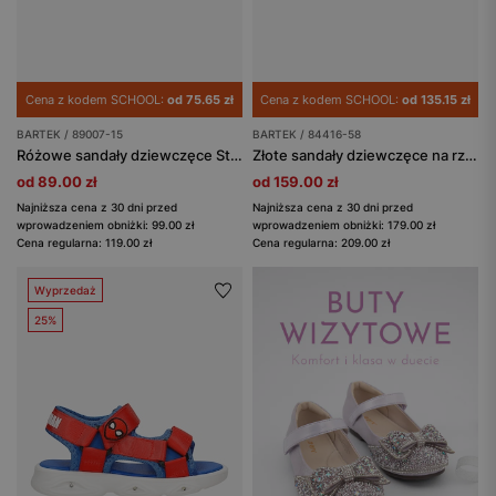
Cena z kodem SCHOOL:
od 75.65 zł
Cena z kodem SCHOOL:
od 135.15 zł
BARTEK / 89007-15
BARTEK / 84416-58
Różowe sandały dziewczęce Stitch ze świecącą podeszwą BARTEK 89007-15
Złote sandały dziewczęce na rzep z kwiatowymi detalami BARTEK 84416-58
od 89.00 zł
od 159.00 zł
Najniższa cena z 30 dni przed
Najniższa cena z 30 dni przed
wprowadzeniem obniżki: 99.00 zł
wprowadzeniem obniżki: 179.00 zł
Cena regularna: 119.00 zł
Cena regularna: 209.00 zł
Wyprzedaż
25%