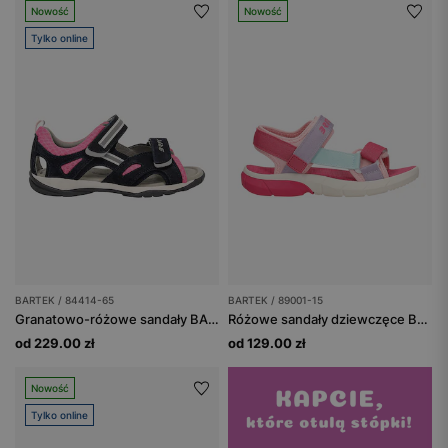
Nowość
Nowość
Tylko online
BARTEK / 84414-65
BARTEK / 89001-15
Granatowo-różowe sandały BARTEK 84414-65 zapinane na rzepy
Różowe sandały dziewczęce BARTEK z fioletowymi i niebieskimi paskami 89001-15
od 229.00 zł
od 129.00 zł
Nowość
Tylko online