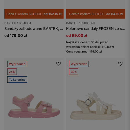
Cena z kodem SCHOOL:
od 152.15 zł
Cena z kodem SCHOOL:
od 84.15 zł
BARTEK / 8550064
BARTEK / 89005-49
Sandały zabudowane BARTEK, 85500-64, dla dziewcząt, beżowo-złote
Kolorowe sandały FROZEN ze świecącą podeszwą BARTEK 89005-49
od 179.00 zł
od 99.00 zł
Najniższa cena z 30 dni przed
wprowadzeniem obniżki: 119.00 zł
Cena regularna: 119.00 zł
Wyprzedaż
Wyprzedaż
24%
30%
Tylko online