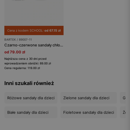
Cena z kodem SCHOOL:
od 67.15 zł
BARTEK / 89007-11
Czarno-czerwone sandały chłopięce Spider-man BARTEK 89007-11
od 79.00 zł
Najniższa cena z 30 dni przed
wprowadzeniem obniżki: 89.00 zł
Cena regularna: 119.00 zł
Inni szukali również
Różowe sandały dla dzieci
Zielone sandały dla dzieci
Gra
Białe sandały dla dzieci
Fioletowe sandały dla dzieci
Żółt