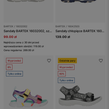
BARTEK / 16032002
BARTEK / 16042503
Sandały BARTEK 16032002, szaro-niebieski
Sandały chłopięce BARTEK 16042503 granatowe, zapinane na rzepy
99.00 zł
139.00 zł
Najniższa cena z 30 dni przed
wprowadzeniem obniżki: 119.00 zł
Cena regularna: 269.00 zł
Wyprzedaż
Ostatnie pary
8%
Wyprzedaż
Tylko online
60%
Tylko online