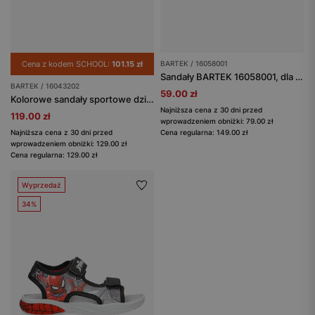
Cena z kodem SCHOOL:
101.15 zł
BARTEK / 16058001
Sandały BARTEK 16058001, dla dziewcząt, czarno-szary
BARTEK / 16043202
59.00 zł
Kolorowe sandały sportowe dziecięce na rzepy Bartek 16043202
Najniższa cena z 30 dni przed
119.00 zł
wprowadzeniem obniżki: 79.00 zł
Najniższa cena z 30 dni przed
Cena regularna: 149.00 zł
wprowadzeniem obniżki: 129.00 zł
Cena regularna: 129.00 zł
Wyprzedaż
34%