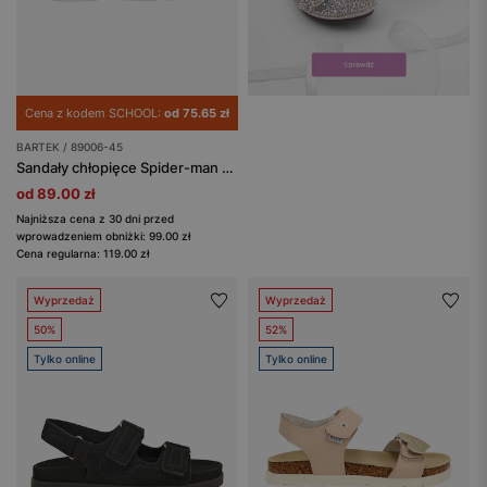
Cena z kodem SCHOOL:
od 75.65 zł
BARTEK / 89006-45
Sandały chłopięce Spider-man ze świecącą podeszwą BARTEK 89006-45
od 89.00 zł
Najniższa cena z 30 dni przed
wprowadzeniem obniżki: 99.00 zł
Cena regularna: 119.00 zł
Wyprzedaż
Wyprzedaż
50%
52%
Tylko online
Tylko online