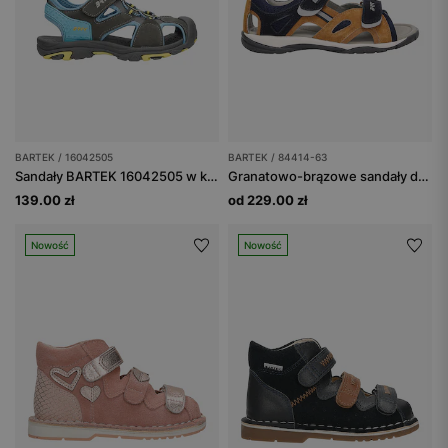
BARTEK / 16042505
BARTEK / 84414-63
Sandały BARTEK 16042505 w kolorze szaro-niebieskim z żółtymi akcentami
Granatowo-brązowe sandały dziecięce z naturalnej skóry BARTEK 84414-63
139.00 zł
od 229.00 zł
Nowość
Nowość