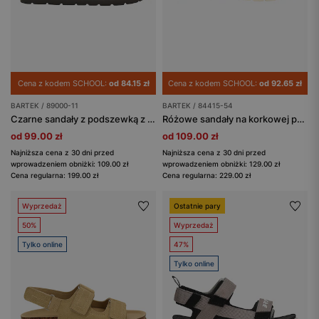
Cena z kodem SCHOOL:
od 84.15 zł
Cena z kodem SCHOOL:
od 92.65 zł
BARTEK / 89000-11
BARTEK / 84415-54
Czarne sandały z podszewką z mikrofibry BARTEK 89000-11
Różowe sandały na korkowej podeszwie BARTEK 84415-54 ze złotą odczepianą ozdobą
od 99.00 zł
od 109.00 zł
Najniższa cena z 30 dni przed
Najniższa cena z 30 dni przed
wprowadzeniem obniżki: 109.00 zł
wprowadzeniem obniżki: 129.00 zł
Cena regularna: 199.00 zł
Cena regularna: 229.00 zł
Wyprzedaż
Ostatnie pary
50%
Wyprzedaż
Tylko online
47%
Tylko online