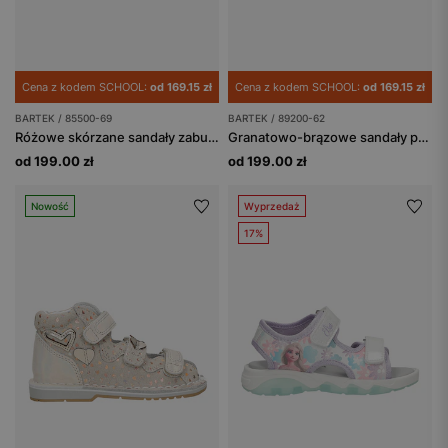
Cena z kodem SCHOOL:
od 169.15 zł
Cena z kodem SCHOOL:
od 169.15 zł
BARTEK / 85500-69
BARTEK / 89200-62
Różowe skórzane sandały zabudowane z obcasem Thomasa BARTEK 85500-69
Granatowo-brązowe sandały profilaktyczne z obcasem Thomasa BARTEK 89200-62
od 199.00 zł
od 199.00 zł
Nowość
Wyprzedaż
17%