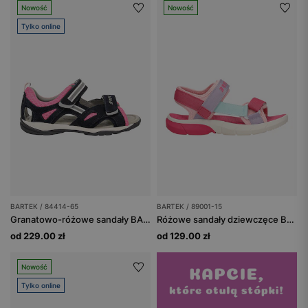
Nowość
Nowość
Tylko online
BARTEK / 84414-65
BARTEK / 89001-15
Granatowo-różowe sandały BARTEK 84414-65 zapinane na rzepy
Różowe sandały dziewczęce BARTEK z fioletowymi i niebieskimi paskami 89001-15
od 229.00 zł
od 129.00 zł
Nowość
Tylko online