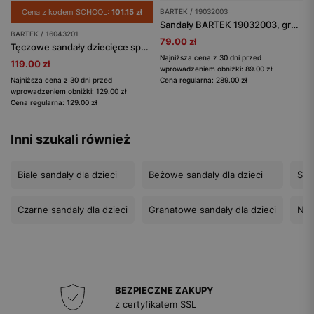
Cena z kodem SCHOOL:
101.15 zł
BARTEK / 19032003
Sandały BARTEK 19032003, granatowy
BARTEK / 16043201
79.00 zł
Tęczowe sandały dziecięce sportowe na rzepy BARTEK 16043201
Najniższa cena z 30 dni przed
119.00 zł
wprowadzeniem obniżki: 89.00 zł
Najniższa cena z 30 dni przed
Cena regularna: 289.00 zł
wprowadzeniem obniżki: 129.00 zł
Cena regularna: 129.00 zł
Inni szukali również
Białe sandały dla dzieci
Beżowe sandały dla dzieci
Sza
Czarne sandały dla dzieci
Granatowe sandały dla dzieci
Nie
BEZPIECZNE ZAKUPY
z certyfikatem SSL