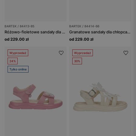
BARTEK / 84413-85
BARTEK / 84414-66
Różowo-fioletowe sandały dla dziewczynki zapinane na rzepy BARTEK 84413-85
Granatowe sandały dla chłopca z niebieskimi wstawkami BARTEK 84414-66
od 229.00 zł
od 229.00 zł
Wyprzedaż
Wyprzedaż
24%
30%
Tylko online