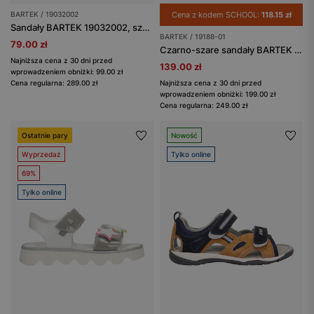
BARTEK / 19032002
Cena z kodem SCHOOL:
118.15 zł
Sandały BARTEK 19032002, szaro-niebieski
BARTEK / 19188-01
79.00 zł
Czarno-szare sandały BARTEK z zielonymi wstawkami 19188-01
Najniższa cena z 30 dni przed
139.00 zł
wprowadzeniem obniżki: 99.00 zł
Cena regularna: 289.00 zł
Najniższa cena z 30 dni przed
wprowadzeniem obniżki: 199.00 zł
Cena regularna: 249.00 zł
Ostatnie pary
Nowość
Wyprzedaż
Tylko online
69%
Tylko online