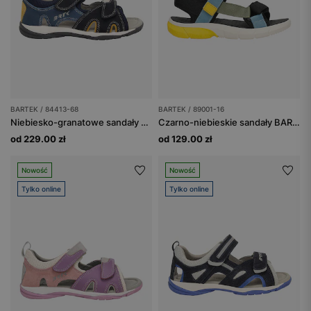
BARTEK / 84413-68
BARTEK / 89001-16
Niebiesko-granatowe sandały dziecięce z żółtymi wstawkami BARTEK 84413-68
Czarno-niebieskie sandały BARTEK z żółtymi elementami 89001-16
od 229.00 zł
od 129.00 zł
Nowość
Nowość
Tylko online
Tylko online