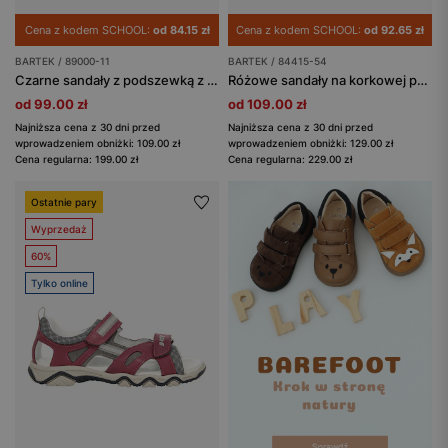
Cena z kodem SCHOOL:
od 84.15 zł
Cena z kodem SCHOOL:
od 92.65 zł
BARTEK / 89000-11
BARTEK / 84415-54
Czarne sandały z podszewką z mikrofibry BARTEK 89000-11
Różowe sandały na korkowej podeszwie BARTEK 84415-54 ze złotą odczepianą ozdobą
od 99.00 zł
od 109.00 zł
Najniższa cena z 30 dni przed
Najniższa cena z 30 dni przed
wprowadzeniem obniżki: 109.00 zł
wprowadzeniem obniżki: 129.00 zł
Cena regularna: 199.00 zł
Cena regularna: 229.00 zł
Ostatnie pary
Wyprzedaż
60%
Tylko online