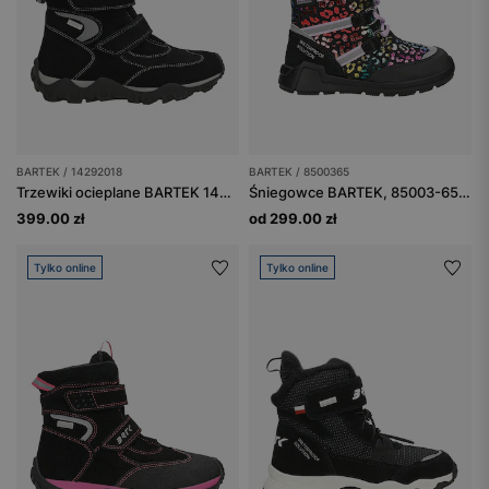
BARTEK / 14292018
BARTEK / 8500365
Trzewiki ocieplane BARTEK 14292018, czarno-szary
Śniegowce BARTEK, 85003-65, dla dziewcząt, multicolor
399.00 zł
od 299.00 zł
Tylko online
Tylko online