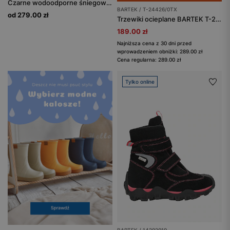
Czarne wodoodporne śniegowce z różowymi gwiazdkami BARTEK 85003-16
BARTEK / T-24426/0TX
od 279.00 zł
Trzewiki ocieplane BARTEK T-24426/0TX, dla dziewcząt, wielokolorowy
189.00 zł
Najniższa cena z 30 dni przed
wprowadzeniem obniżki: 289.00 zł
Cena regularna: 289.00 zł
Tylko online