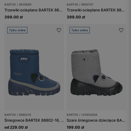
BARTEK / 8630669
BARTEK / 8800767
Trzewiki ocieplane BARTEK 86306-69, czarno-białe
Trzewiki ocieplane BARTEK 88007-67, czarny + zielony
399.00 zł
399.00 zł
Tylko online
Tylko online
BARTEK / 8880216
BARTEK / 14565005A
Śniegowce BARTEK 88802-16, niebieski
Szare śniegowce dziecięce BARTEK 14565005A
od 229.00 zł
199.00 zł