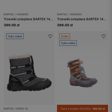
BARTEK / 14656005
BARTEK / 14655003
Trzewiki ocieplane BARTEK 14656005, szary
Trzewiki ocieplane BARTEK 14655003, dla dziewcząt, szaro-różowy
399.00 zł
399.00 zł
Tylko online
Outlet
Tylko online
BARTEK / 85003-16
Cena z kodem SCHOOL:
160.65 zł