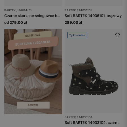
BARTEK / 84014-51
BARTEK / 14036101
Czarne skórzane śniegowce barefoot ocieplane naturalną wełną BARTEK 84014-51
Soft BARTEK 14036101, brązowy
od 279.00 zł
289.00 zł
Tylko online
BARTEK / 14033104
Soft BARTEK 14033104, czarno-brązowy