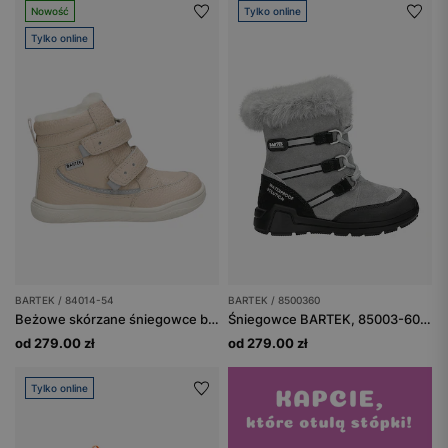
Nowość
Tylko online
Tylko online
BARTEK / 84014-54
BARTEK / 8500360
Beżowe skórzane śniegowce barefoot dla dziewcząt BARTEK 84014-54
Śniegowce BARTEK, 85003-60, popielato-czarne
od 279.00 zł
od 279.00 zł
Tylko online