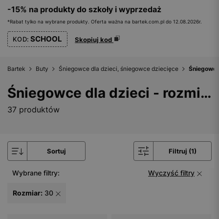
-15% na produkty do szkoły i wyprzedaż
*Rabat tylko na wybrane produkty. Oferta ważna na bartek.com.pl do 12.08.2026r.
SCHOOL
KOD:
Skopiuj kod
Bartek
Buty
Śniegowce dla dzieci, śniegowce dziecięce
Śniegowce 
Śniegowce dla dzieci - rozmiar 30
37 produktów
Sortuj
Filtruj (1)
Wybrane filtry:
Wyczyść filtry
Rozmiar:
30