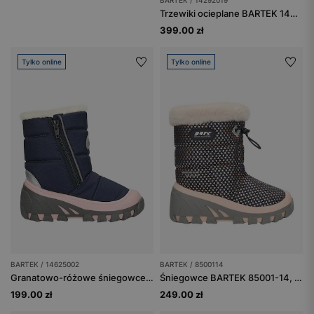
BARTEK / 14292019
Trzewiki ocieplane BARTEK 14292019, dla dziewcząt, czarno-różowe
399.00 zł
Tylko online
Tylko online
BARTEK / 14625002
BARTEK / 8500114
Granatowo-różowe śniegowce dziewczęce BARTEK 14625002
Śniegowce BARTEK 85001-14, dla dziewcząt, beżowo-czarne
199.00 zł
249.00 zł