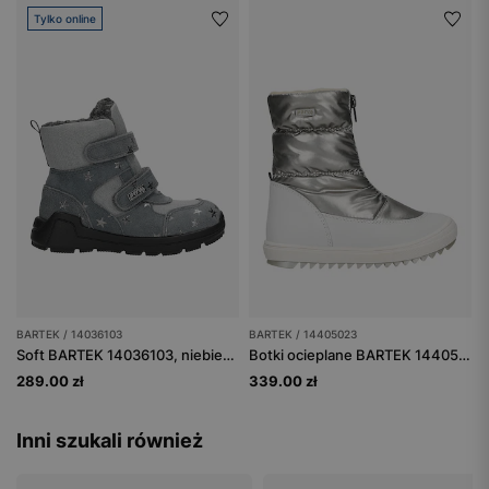
Tylko online
BARTEK / 14036103
BARTEK / 14405023
Soft BARTEK 14036103, niebiesko-szary
Botki ocieplane BARTEK 14405023, dla dziewcząt, srebrno-biały
289.00 zł
339.00 zł
Inni szukali również