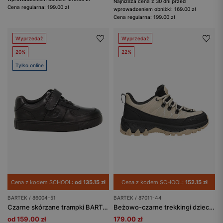
Najniższa cena z 30 dni przed
Cena regularna: 199.00 zł
wprowadzeniem obniżki: 169.00 zł
Cena regularna: 199.00 zł
Wyprzedaż
Wyprzedaż
20%
22%
Tylko online
Cena z kodem SCHOOL:
od 135.15 zł
Cena z kodem SCHOOL:
152.15 zł
BARTEK / 86004-51
BARTEK / 87011-44
Czarne skórzane trampki BARTEK 86004-51
Beżowo-czarne trekkingi dziecięce z membraną Nano-Tex™ BARTEK 87011-44
od 159.00 zł
179.00 zł