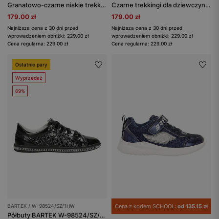
Granatowo-czarne niskie trekkingi dziecięce BARTEK 87011-46
Czarne trekkingi dla dziewczynki z różowymi podeszwami BARTEK 87011-45
179.00 zł
179.00 zł
Najniższa cena z 30 dni przed
Najniższa cena z 30 dni przed
wprowadzeniem obniżki: 229.00 zł
wprowadzeniem obniżki: 229.00 zł
Cena regularna: 229.00 zł
Cena regularna: 229.00 zł
Ostatnie pary
Wyprzedaż
69%
BARTEK / W-98524/SZ/1HW
Cena z kodem SCHOOL:
od 135.15 zł
Półbuty BARTEK W-98524/SZ/1HW, dla dziewcząt, czarny