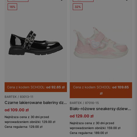
16%
32%
Cena z kodem SCHOOL:
od 92.65 zł
Cena z kodem SCHOOL:
od 109.65
zł
BARTEK / 83013-11
Czarne lakierowane baleriny dziewczęce z paskami na podbiciu BARTEK 83013-11
BARTEK / 87016-15
Biało-różowe sneakersy dziewczęce BARTEK 87016-15
od 109.00 zł
od 129.00 zł
Najniższa cena z 30 dni przed
wprowadzeniem obniżki: 129.00 zł
Najniższa cena z 30 dni przed
Cena regularna: 129.00 zł
wprowadzeniem obniżki: 159.00 zł
Cena regularna: 189.00 zł