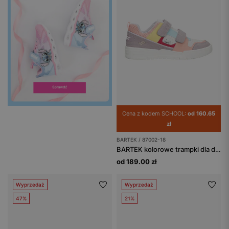
Cena z kodem SCHOOL:
od 160.65
zł
BARTEK / 87002-18
BARTEK kolorowe trampki dla dziewczynki 87002-18
od 189.00 zł
Wyprzedaż
Wyprzedaż
47%
21%