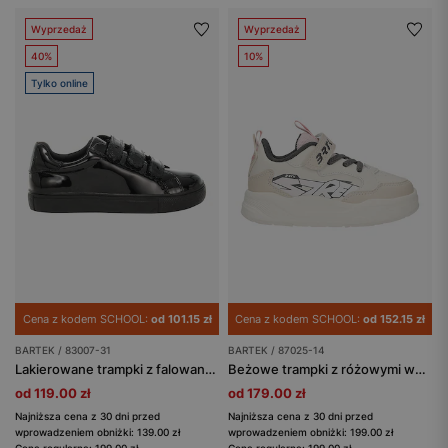
Wyprzedaż
Wyprzedaż
40%
10%
Tylko online
Cena z kodem SCHOOL:
od 101.15 zł
Cena z kodem SCHOOL:
od 152.15 zł
BARTEK / 83007-31
BARTEK / 87025-14
Lakierowane trampki z falowanym wykończeniem na zapięciach BARTEK 83007-31
Beżowe trampki z różowymi wstawkami BARTEK 87025-14
od 119.00 zł
od 179.00 zł
Najniższa cena z 30 dni przed
Najniższa cena z 30 dni przed
wprowadzeniem obniżki: 139.00 zł
wprowadzeniem obniżki: 199.00 zł
Cena regularna: 199.00 zł
Cena regularna: 199.00 zł