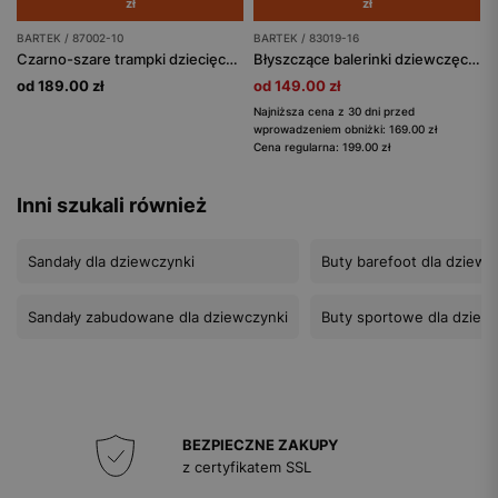
zł
zł
BARTEK / 87002-10
BARTEK / 83019-16
Czarno-szare trampki dziecięce BARTEK 87002-10
Błyszczące balerinki dziewczęce z kryształkami BARTEK 83019-16
od 189.00 zł
od 149.00 zł
Najniższa cena z 30 dni przed
wprowadzeniem obniżki: 169.00 zł
Cena regularna: 199.00 zł
Inni szukali również
Sandały dla dziewczynki
Buty barefoot dla dziewc
Sandały zabudowane dla dziewczynki
Buty sportowe dla dziew
BEZPIECZNE ZAKUPY
z certyfikatem SSL