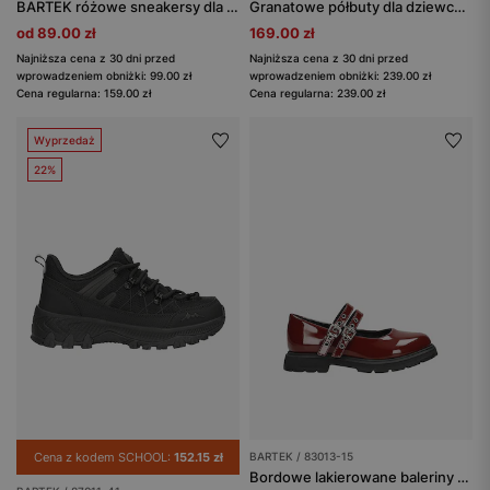
BARTEK różowe sneakersy dla dziewcząt z błyszczącym materiałem 87005-15
Granatowe półbuty dla dziewczynki z brokatem i futerkiem T-68125/SZ/N1F
od 89.00 zł
169.00 zł
Najniższa cena z 30 dni przed
Najniższa cena z 30 dni przed
wprowadzeniem obniżki: 99.00 zł
wprowadzeniem obniżki: 239.00 zł
Cena regularna: 159.00 zł
Cena regularna: 239.00 zł
Wyprzedaż
22%
Cena z kodem SCHOOL:
152.15 zł
BARTEK / 83013-15
Bordowe lakierowane baleriny dziewczęce BARTEK 83013-15