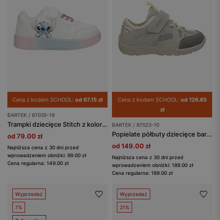
Cena z kodem SCHOOL:
od 67.15 zł
Cena z kodem SCHOOL:
od 126.65
zł
BARTEK / 87035-19
Trampki dziecięce Stitch z kolorową podeszwą BARTEK 87035-19
BARTEK / 87023-10
Popielate półbuty dziecięce barefoot z szerokimi noskami BARTEK 87023-10
od 79.00 zł
od 149.00 zł
Najniższa cena z 30 dni przed
wprowadzeniem obniżki: 99.00 zł
Najniższa cena z 30 dni przed
Cena regularna: 149.00 zł
wprowadzeniem obniżki: 189.00 zł
Cena regularna: 189.00 zł
Wyprzedaż
Wyprzedaż
7%
21%