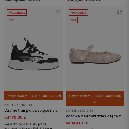
Wyprzedaż
Wyprzedaż
10%
25%
Cena z kodem SCHOOL:
od 152.15 zł
Cena z kodem SCHOOL:
od 126.65
zł
BARTEK / 87025-19
Czarne trampki dziecięce na platformie BARTEK 87025-19
BARTEK / 83019-15
Różowe balerinki dziewczęce z kryształkami BARTEK 83019-15
od 179.00 zł
od 149.00 zł
Najniższa cena z 30 dni przed
wprowadzeniem obniżki: 219.00 zł