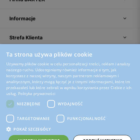
Informacje
Strefa Klienta
Ta strona używa plików cookie
Porady
Używamy plików cookie w celu personalizacji treści, reklam i analizy
naszego ruchu. Udostępniamy również informacje o tym, jak
korzystasz z naszej witryny, naszym partnerom reklamowym i
analitycznym, którzy mogą łączyć je z innymi informacjami, które im
przekazałeś lub które zebrali w wyniku korzystania przez Ciebie z ich
usług.
Polityka prywatności
NIEZBĘDNE
WYDAJNOŚĆ
TARGETOWANIE
FUNKCJONALNOŚĆ
POKAŻ SZCZEGÓŁY
Regulamin sklepu
Polityka prywatności
Ustawienia plików cookies