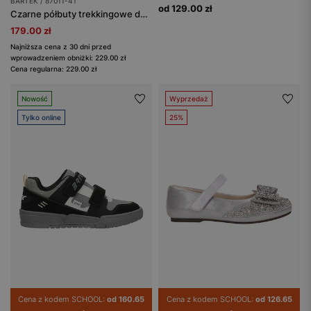
BARTEK / 87011-41
od 129.00 zł
Czarne półbuty trekkingowe dziecięce BARTEK 87011-41
179.00 zł
Najniższa cena z 30 dni przed
wprowadzeniem obniżki: 229.00 zł
Cena regularna: 229.00 zł
Nowość
Wyprzedaż
Tylko online
25%
Cena z kodem SCHOOL:
od 160.65
Cena z kodem SCHOOL:
od 126.65