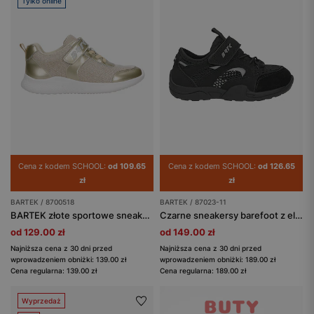
Tylko online
Cena z kodem SCHOOL:
od 109.65
Cena z kodem SCHOOL:
od 126.65
zł
zł
BARTEK / 8700518
BARTEK / 87023-11
BARTEK złote sportowe sneakersy dla dziewczynki 87005-18
Czarne sneakersy barefoot z elastycznymi sznurowadłami BARTEK 87023-11
od 129.00 zł
od 149.00 zł
Najniższa cena z 30 dni przed
Najniższa cena z 30 dni przed
wprowadzeniem obniżki: 139.00 zł
wprowadzeniem obniżki: 189.00 zł
Cena regularna: 139.00 zł
Cena regularna: 189.00 zł
Wyprzedaż