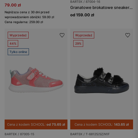
BARTEK / 87004-16
79.00 zł
Granatowe brokatowe sneakersy ze srebrną aplikacją skrzydła BARTEK 87004-16
Najniższa cena z 30 dni przed
od 159.00 zł
wprowadzeniem obniżki: 59.00 zł
Cena regularna: 259.00 zł
Wyprzedaż
Wyprzedaż
44%
29%
Tylko online
Cena z kodem SCHOOL:
od 75.65 zł
Cena z kodem SCHOOL:
143.65 zł
BARTEK / 87005-15
BARTEK / T-68125/SZ/N1F