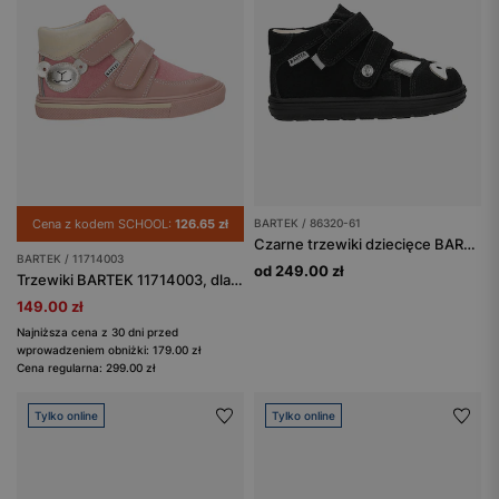
Cena z kodem SCHOOL:
126.65 zł
BARTEK / 86320-61
Czarne trzewiki dziecięce BARTEK 86320-61
BARTEK / 11714003
od 249.00 zł
Trzewiki BARTEK 11714003, dla dziewcząt, różowo-złoty
149.00 zł
Najniższa cena z 30 dni przed
wprowadzeniem obniżki: 179.00 zł
Cena regularna: 299.00 zł
Tylko online
Tylko online