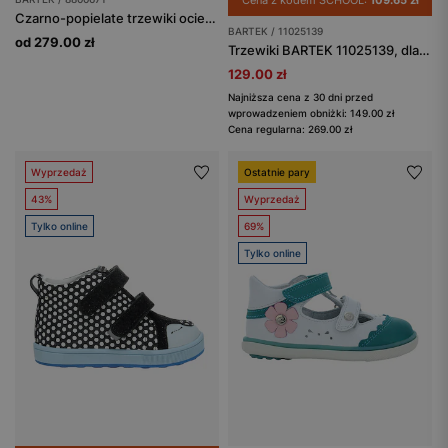
Cena z kodem SCHOOL:
109.65 zł
Czarno-popielate trzewiki ocieplane BARTEK o zwiększonej wodoodporności 8800671
BARTEK / 11025139
od 279.00 zł
Trzewiki BARTEK 11025139, dla dziewcząt, srebrne
129.00 zł
Najniższa cena z 30 dni przed
wprowadzeniem obniżki: 149.00 zł
Cena regularna: 269.00 zł
Wyprzedaż
Ostatnie pary
43%
Wyprzedaż
Tylko online
69%
Tylko online