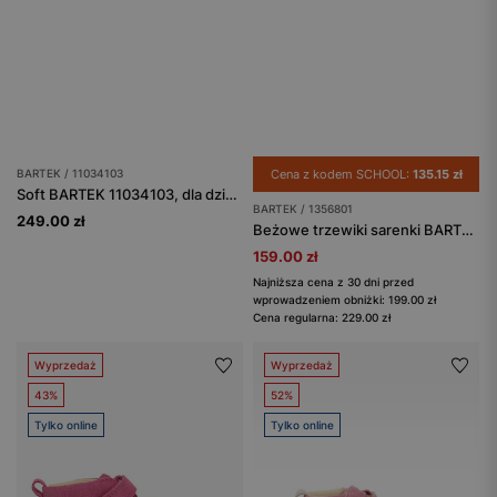
BARTEK / 11034103
Cena z kodem SCHOOL:
135.15 zł
Soft BARTEK 11034103, dla dziewcząt, fioletowy
BARTEK / 1356801
249.00 zł
Beżowe trzewiki sarenki BARTEK ze złotymi serduszkami i zwierzątkiem na nosku 1356801
159.00 zł
Najniższa cena z 30 dni przed
wprowadzeniem obniżki: 199.00 zł
Cena regularna: 229.00 zł
Wyprzedaż
Wyprzedaż
43%
52%
Tylko online
Tylko online