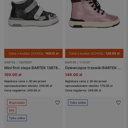
Cena z kodem SCHOOL:
169.15 zł
Cena z kodem SCHOOL:
126.65 zł
BARTEK / 13678007
BARTEK / 1112107
Mini first steps BARTEK 13678007, granatowo-szary
Dziewczęce trzewiki BARTEK w kolorze metalicznego różu 1112107
199.00 zł
149.00 zł
Najniższa cena z 30 dni przed
Najniższa cena z 30 dni przed
wprowadzeniem obniżki: 249.00 zł
wprowadzeniem obniżki: 179.00 zł
Cena regularna: 249.00 zł
Cena regularna: 249.00 zł
Wyprzedaż
Tylko online
50%
Tylko online