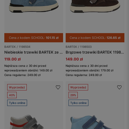
Cena z kodem SCHOOL:
101.15 zł
Cena z kodem SCHOOL:
126.65 zł
BARTEK / 1198504
BARTEK / 1198503
Niebieskie trzewiki BARTEK ze skóry naturalnej 1198504
Brązowe trzewiki BARTEK 1198503 z połączenia weluru i skóry licowej
119.00 zł
149.00 zł
Najniższa cena z 30 dni przed
Najniższa cena z 30 dni przed
wprowadzeniem obniżki: 149.00 zł
wprowadzeniem obniżki: 179.00 zł
Cena regularna: 249.00 zł
Cena regularna: 249.00 zł
Wyprzedaż
Wyprzedaż
40%
29%
Tylko online
Tylko online