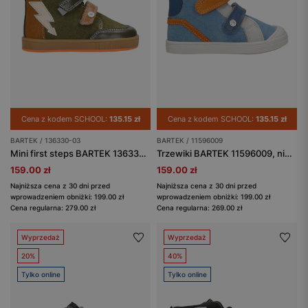
Cena z kodem SCHOOL:
135.15 zł
Cena z kodem SCHOOL:
135.15 zł
BARTEK / 136330-03
BARTEK / 11596009
Mini first steps BARTEK 136330-03, zielono-brązowy
Trzewiki BARTEK 11596009, niebiesko-szaro-pomarańczowy
159.00 zł
159.00 zł
Najniższa cena z 30 dni przed
Najniższa cena z 30 dni przed
wprowadzeniem obniżki: 199.00 zł
wprowadzeniem obniżki: 199.00 zł
Cena regularna: 279.00 zł
Cena regularna: 269.00 zł
Wyprzedaż
Wyprzedaż
20%
40%
Tylko online
Tylko online