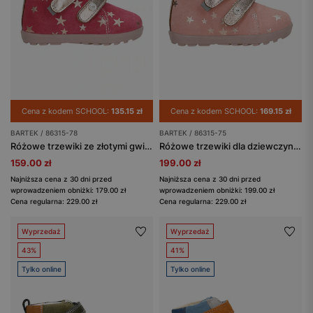
Cena z kodem SCHOOL:
135.15 zł
Cena z kodem SCHOOL:
169.15 zł
BARTEK / 86315-78
BARTEK / 86315-75
Różowe trzewiki ze złotymi gwiazdkami BARTEK 86315-78
Różowe trzewiki dla dziewczynki ze złotymi elementami BARTEK 86315-75
159.00 zł
199.00 zł
Najniższa cena z 30 dni przed
Najniższa cena z 30 dni przed
wprowadzeniem obniżki: 179.00 zł
wprowadzeniem obniżki: 199.00 zł
Cena regularna: 229.00 zł
Cena regularna: 229.00 zł
Wyprzedaż
Wyprzedaż
43%
41%
Tylko online
Tylko online