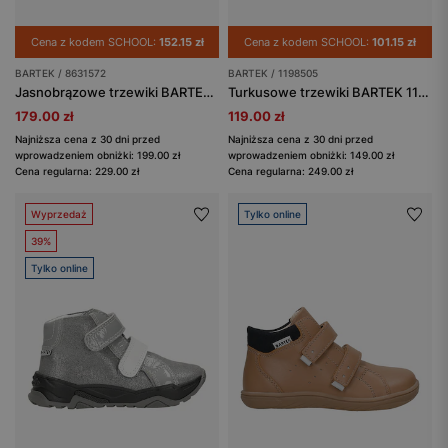
Cena z kodem SCHOOL:
152.15 zł
Cena z kodem SCHOOL:
101.15 zł
BARTEK / 8631572
BARTEK / 1198505
Jasnobrązowe trzewiki BARTEK 8631572 z dwoiny welurowej i skóry licowej
Turkusowe trzewiki BARTEK 1198505 z połączenia skóry welurowej i licowej
179.00 zł
119.00 zł
Najniższa cena z 30 dni przed
Najniższa cena z 30 dni przed
wprowadzeniem obniżki: 199.00 zł
wprowadzeniem obniżki: 149.00 zł
Cena regularna: 229.00 zł
Cena regularna: 249.00 zł
Wyprzedaż
Tylko online
39%
Tylko online