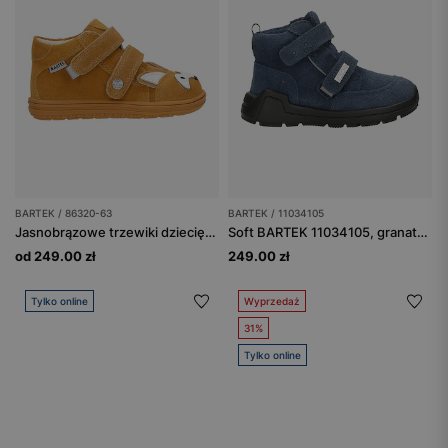
BARTEK / 86320-63
BARTEK / 11034105
Jasnobrązowe trzewiki dziecięce z liskiem 86320-63
Soft BARTEK 11034105, granatowy
od 249.00 zł
249.00 zł
Tylko online
Wyprzedaż
31%
Tylko online