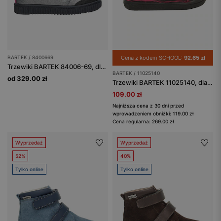
BARTEK / 8400669
Cena z kodem SCHOOL:
92.65 zł
Trzewiki BARTEK 84006-69, dla dziewcząt, srebrny + czarny
BARTEK / 11025140
od 329.00 zł
Trzewiki BARTEK 11025140, dla dziewcząt, różowo-czarne
109.00 zł
Najniższa cena z 30 dni przed
wprowadzeniem obniżki: 119.00 zł
Cena regularna: 269.00 zł
Wyprzedaż
Wyprzedaż
52%
40%
Tylko online
Tylko online