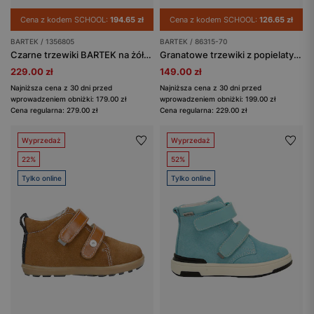
Cena z kodem SCHOOL:
194.65 zł
Cena z kodem SCHOOL:
126.65 zł
BARTEK / 1356805
BARTEK / 86315-70
Czarne trzewiki BARTEK na żółtej podeszwie 13568-05
Granatowe trzewiki z popielatymi zapięciami BARTEK 86315-70
229.00 zł
149.00 zł
Najniższa cena z 30 dni przed
Najniższa cena z 30 dni przed
wprowadzeniem obniżki: 179.00 zł
wprowadzeniem obniżki: 199.00 zł
Cena regularna: 279.00 zł
Cena regularna: 229.00 zł
Wyprzedaż
Wyprzedaż
22%
52%
Tylko online
Tylko online