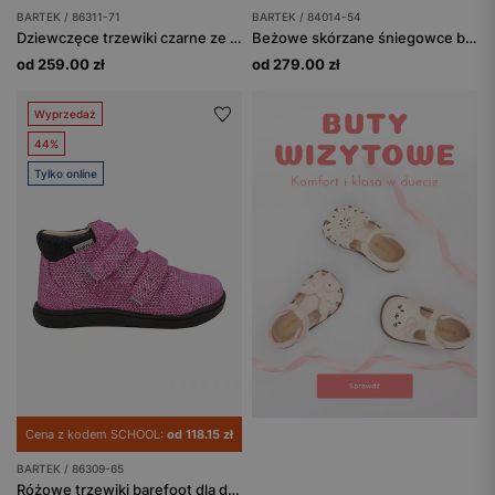
BARTEK / 86311-71
BARTEK / 84014-54
Dziewczęce trzewiki czarne ze srebrzysto-różowymi elementami BARTEK 86311-71
Beżowe skórzane śniegowce barefoot dla dziewcząt BARTEK 84014-54
od 259.00 zł
od 279.00 zł
Wyprzedaż
44%
Tylko online
Cena z kodem SCHOOL:
od 118.15 zł
BARTEK / 86309-65
Różowe trzewiki barefoot dla dziewczynki BARTEK 86309-65