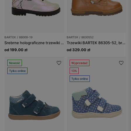
BARTEK / 88009-19
BARTEK / 8630552
Srebrne holograficzne trzewiki dziecięce Stitch BARTEK 88009-19
Trzewiki BARTEK 86305-52, brązowe
od 199.00 zł
od 329.00 zł
Nowość
Wyprzedaż
Tylko online
13%
Tylko online