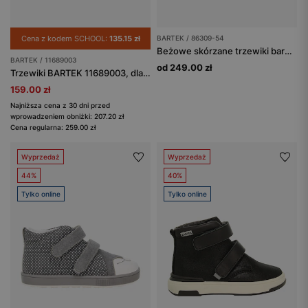
Cena z kodem SCHOOL:
135.15 zł
BARTEK / 86309-54
Beżowe skórzane trzewiki barefoot BARTEK 86309-54
BARTEK / 11689003
od 249.00 zł
Trzewiki BARTEK 11689003, dla dziewcząt, srebrno-szary
159.00 zł
Najniższa cena z 30 dni przed
wprowadzeniem obniżki: 207.20 zł
Cena regularna: 259.00 zł
Wyprzedaż
Wyprzedaż
44%
40%
Tylko online
Tylko online