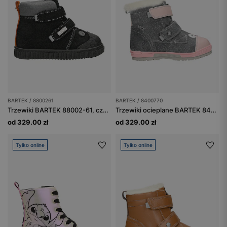
BARTEK / 8800261
BARTEK / 8400770
Trzewiki BARTEK 88002-61, czarny + popiel
Trzewiki ocieplane BARTEK 84007-70, dla dziewcząt, popielato-różowe
od 329.00 zł
od 329.00 zł
Tylko online
Tylko online