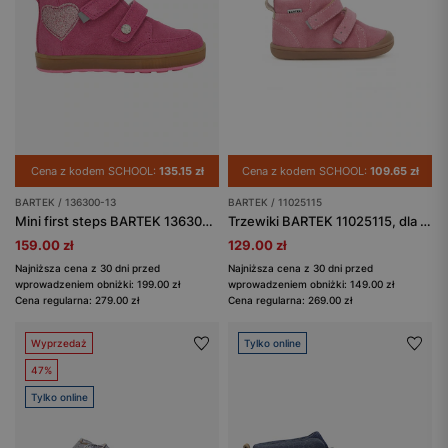
Cena z kodem SCHOOL:
135.15 zł
Cena z kodem SCHOOL:
109.65 zł
BARTEK / 136300-13
BARTEK / 11025115
Mini first steps BARTEK 136300-13, dla dziewcząt, fuksja
Trzewiki BARTEK 11025115, dla dziewcząt, różowy
159.00 zł
129.00 zł
Najniższa cena z 30 dni przed
Najniższa cena z 30 dni przed
wprowadzeniem obniżki: 199.00 zł
wprowadzeniem obniżki: 149.00 zł
Cena regularna: 279.00 zł
Cena regularna: 269.00 zł
Wyprzedaż
Tylko online
47%
Tylko online