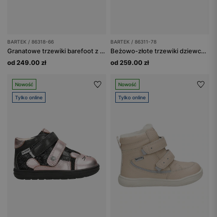
BARTEK / 86318-66
BARTEK / 86311-78
Granatowe trzewiki barefoot z liskiem BARTEK 86318-66
Beżowo-złote trzewiki dziewczęce z motywem kotka BARTEK 86311-78
od 249.00 zł
od 259.00 zł
Nowość
Nowość
Tylko online
Tylko online