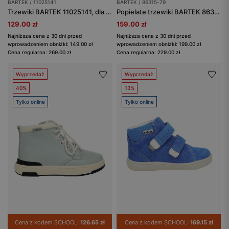
BARTEK / 11025141
BARTEK / 86315-79
Trzewiki BARTEK 11025141, dla dziewcząt, czarno-srebrne
Popielate trzewiki BARTEK 86315-79 ze srebrnymi gwiazdkami
129.00 zł
159.00 zł
Najniższa cena z 30 dni przed
Najniższa cena z 30 dni przed
wprowadzeniem obniżki: 149.00 zł
wprowadzeniem obniżki: 199.00 zł
Cena regularna: 269.00 zł
Cena regularna: 229.00 zł
Wyprzedaż
Wyprzedaż
40%
13%
Tylko online
Tylko online
Cena z kodem SCHOOL:
126.65 zł
Cena z kodem SCHOOL:
169.15 zł