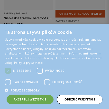
BARTEK / 86319-86
Cena z kodem SCHOOL:
169.15 zł
Niebieskie trzewiki barefoot z misiem na noskach BARTEK 86319-86
BARTEK / 11043523
od 249.00 zł
Trzewiki barefoot BARTEK 11043523, dla dziewcząt, niebieskie
Ta strona używa plików cookie
199.00 zł
Najniższa cena z 30 dni przed
Używamy plików cookie w celu personalizacji treści, reklam i analizy
wprowadzeniem obniżki: 229.00 zł
naszego ruchu. Udostępniamy również informacje o tym, jak
Cena regularna: 229.00 zł
korzystasz z naszej witryny, naszym partnerom reklamowym i
analitycznym, którzy mogą łączyć je z innymi informacjami, które im
przekazałeś lub które zebrali w wyniku korzystania przez Ciebie z ich
usług.
Polityka prywatności
1
2
NIEZBĘDNE
WYDAJNOŚĆ
TARGETOWANIE
FUNKCJONALNOŚĆ
Inni szukali również
POKAŻ SZCZEGÓŁY
AKCEPTUJ WSZYSTKIE
ODRZUĆ WSZYSTKIE
Złote trzewiki dla dziewczynki
Zielone trzewiki dla dziewczynki