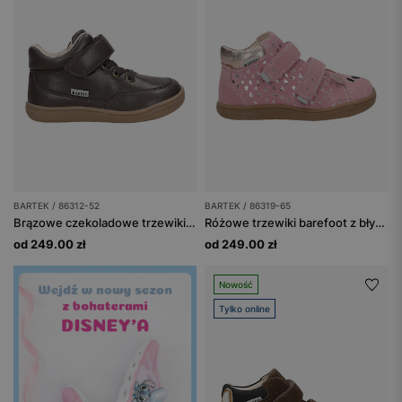
BARTEK / 86312-52
BARTEK / 86319-65
Brązowe czekoladowe trzewiki dziecięce barefoot BARTEK 86312-52
Różowe trzewiki barefoot z błyszczącymi serduszkami BAREFOOT 86319-65
od 249.00 zł
od 249.00 zł
Nowość
Tylko online