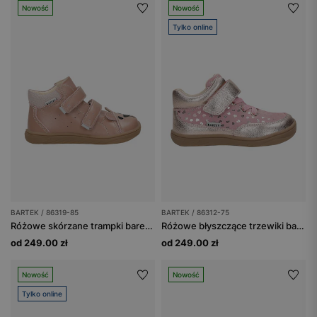
Nowość
Nowość
Tylko online
BARTEK / 86319-85
BARTEK / 86312-75
Różowe skórzane trampki barefoot dla dziewczynki
Różowe błyszczące trzewiki barefoot z serduszkami BARTEK 86312-75
od 249.00 zł
od 249.00 zł
Nowość
Nowość
Tylko online