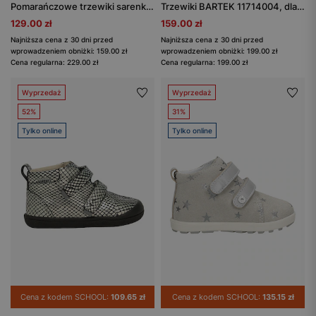
Pomarańczowe trzewiki sarenki BARTEK 1356806 z zieloną podeszwą
Trzewiki BARTEK 11714004, dla dziewcząt, fioletowo-szary
129.00 zł
159.00 zł
Najniższa cena z 30 dni przed
Najniższa cena z 30 dni przed
wprowadzeniem obniżki: 159.00 zł
wprowadzeniem obniżki: 199.00 zł
Cena regularna: 229.00 zł
Cena regularna: 199.00 zł
Wyprzedaż
Wyprzedaż
52%
31%
Tylko online
Tylko online
Cena z kodem SCHOOL:
109.65 zł
Cena z kodem SCHOOL:
135.15 zł