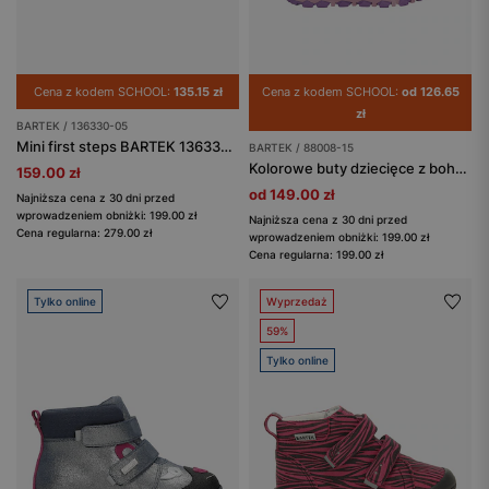
Cena z kodem SCHOOL:
135.15 zł
Cena z kodem SCHOOL:
od 126.65
zł
BARTEK / 136330-05
Mini first steps BARTEK 136330-05, czarno-szary
BARTEK / 88008-15
Kolorowe buty dziecięce z bohaterem Disney Stitch BARTEK 88008-15
159.00 zł
od 149.00 zł
Najniższa cena z 30 dni przed
wprowadzeniem obniżki: 199.00 zł
Najniższa cena z 30 dni przed
Cena regularna: 279.00 zł
wprowadzeniem obniżki: 199.00 zł
Cena regularna: 199.00 zł
Tylko online
Wyprzedaż
59%
Tylko online