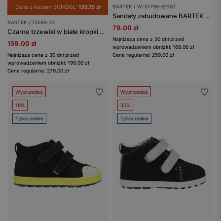
Cena z kodem SCHOOL:
135.15 zł
BARTEK / W-81798-8/B62
Sandały zabudowane BARTEK W-81798-8/B62, dla dziewcząt, biało-turkusowy
BARTEK / 13568-10
79.00 zł
Czarne trzewiki w białe kropki z niebieską podeszwą BARTEK 13568-10
Najniższa cena z 30 dni przed
159.00 zł
wprowadzeniem obniżki: 169.00 zł
Najniższa cena z 30 dni przed
Cena regularna: 259.00 zł
wprowadzeniem obniżki: 199.00 zł
Cena regularna: 279.00 zł
Wyprzedaż
Wyprzedaż
18%
35%
Tylko online
Tylko online