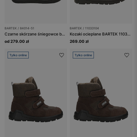
BARTEK / 84014-51
BARTEK / 11033104
Czarne skórzane śniegowce barefoot ocieplane naturalną wełną BARTEK 84014-51
Kozaki ocieplane BARTEK 11033104, dla dziewcząt, czarno-brązowy
od 279.00 zł
269.00 zł
Tylko online
Tylko online