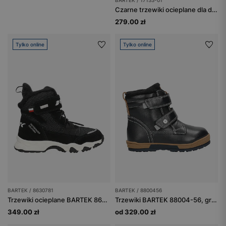
BARTEK / 17133-01
Czarne trzewiki ocieplane dla dziewczynki z łączonych skór BARTEK 17133-01
279.00 zł
Tylko online
Tylko online
BARTEK / 8630781
BARTEK / 8800456
Trzewiki ocieplane BARTEK 86307-81, czarne
Trzewiki BARTEK 88004-56, granatowe
349.00 zł
od 329.00 zł