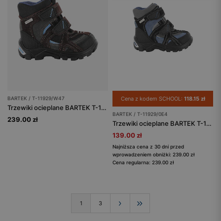
BARTEK / T-11929/W47
Cena z kodem SCHOOL:
118.15 zł
Trzewiki ocieplane BARTEK T-11929/W47, brązowo-szary
BARTEK / T-11929/0E4
239.00 zł
Trzewiki ocieplane BARTEK T-11929/0E4, granatowo-czarny
139.00 zł
Najniższa cena z 30 dni przed
wprowadzeniem obniżki: 239.00 zł
Cena regularna: 239.00 zł
1
3