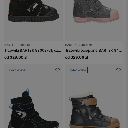
BARTEK / 8800261
BARTEK / 8400770
Trzewiki BARTEK 88002-61, czarny + popiel
Trzewiki ocieplane BARTEK 84007-70, dla dziewcząt, popielato-różowe
od 329.00 zł
od 329.00 zł
Tylko online
Tylko online