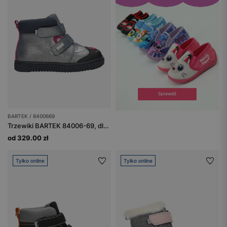
BARTEK / 8400669
Trzewiki BARTEK 84006-69, dla dziewcząt, srebrny + czarny
od 329.00 zł
Tylko online
Tylko online