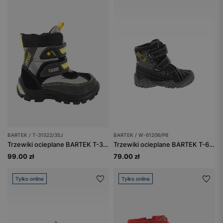
BARTEK / T-31522/35J
BARTEK / W-61206/P8
Trzewiki ocieplane BARTEK T-31522/35J, szaro-żółty
Trzewiki ocieplane BARTEK T-61206/P8, dla chłopców, czarno-szaro-zielony
99.00 zł
79.00 zł
Tylko online
Tylko online