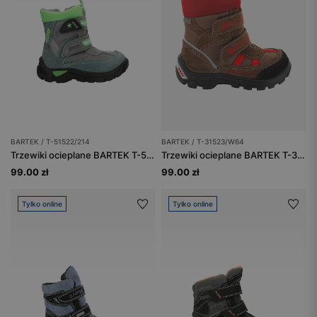
BARTEK / T-51522/214
BARTEK / T-31523/W64
Trzewiki ocieplane BARTEK T-51522/214, szaro-zielony
Trzewiki ocieplane BARTEK T-31523/W64, brązowo-czerwony
99.00 zł
99.00 zł
Tylko online
Tylko online