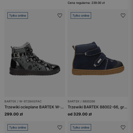
Cena regularna: 239.00 zł
Tylko online
Tylko online
BARTEK / W-972840/FAC
BARTEK / 8800266
Trzewiki ocieplane BARTEK W-972840/FAC, dla dziewcząt, czarno-szary
Trzewiki BARTEK 88002-66, granat + czarny
299.00 zł
od 329.00 zł
Tylko online
Tylko online