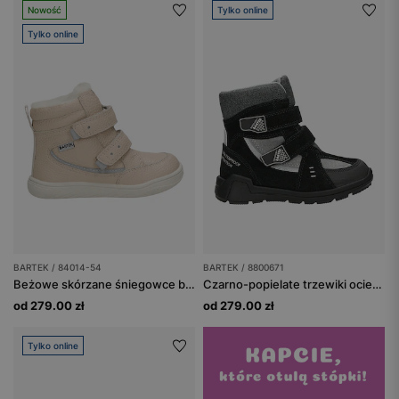
Nowość
Tylko online
Tylko online
BARTEK / 84014-54
BARTEK / 8800671
Beżowe skórzane śniegowce barefoot dla dziewcząt BARTEK 84014-54
Czarno-popielate trzewiki ocieplane BARTEK o zwiększonej wodoodporności 8800671
od 279.00 zł
od 279.00 zł
Tylko online