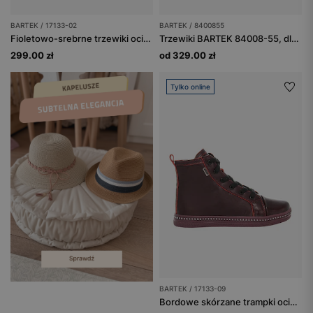
BARTEK / 17133-02
BARTEK / 8400855
Fioletowo-srebrne trzewiki ocieplane BARTEK typu trampki 17133-02
Trzewiki BARTEK 84008-55, dla dziewcząt, różowe
299.00 zł
od 329.00 zł
Tylko online
BARTEK / 17133-09
Bordowe skórzane trampki ocieplane dla dziewcząt 17133-09