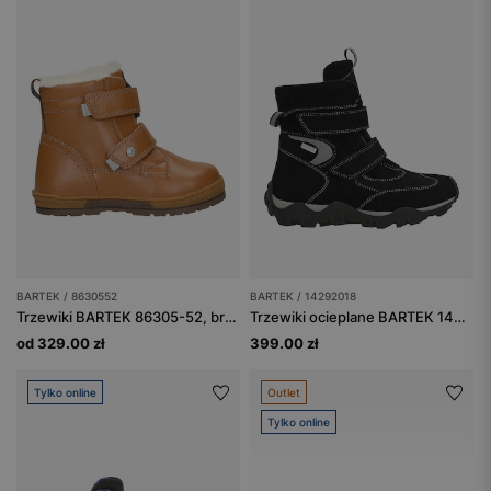
BARTEK / 8630552
BARTEK / 14292018
Trzewiki BARTEK 86305-52, brązowe
Trzewiki ocieplane BARTEK 14292018, czarno-szary
od 329.00 zł
399.00 zł
Tylko online
Outlet
Tylko online