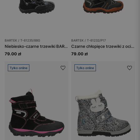
BARTEK / T-61235/88G
BARTEK / T-61232/P17
Niebiesko-czarne trzewiki BARTEK z membraną Sympatex
Czarne chłopięce trzewiki z ociepleniem BARTEK T-61232/P17
79.00 zł
79.00 zł
Tylko online
Tylko online