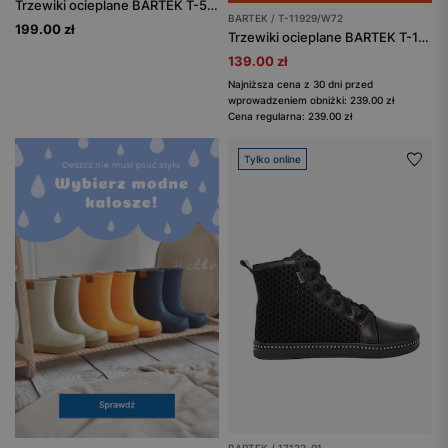
Trzewiki ocieplane BARTEK T-51579/0TF, turkusowo-szary
BARTEK / T-11929/W72
199.00 zł
Trzewiki ocieplane BARTEK T-11929/W72, czarno-szary
139.00 zł
Najniższa cena z 30 dni przed
wprowadzeniem obniżki: 239.00 zł
Cena regularna: 239.00 zł
Tylko online