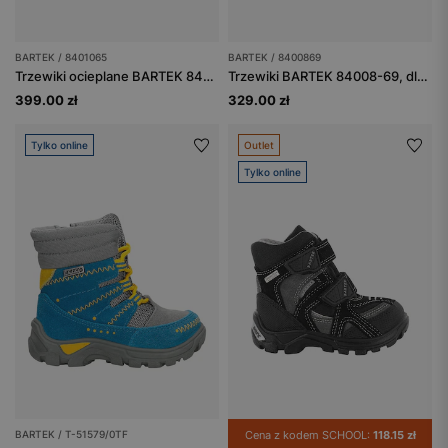
BARTEK / 8401065
BARTEK / 8400869
Trzewiki ocieplane BARTEK 84010-65, czarno-różowe
Trzewiki BARTEK 84008-69, dla dziewcząt, multicolor
399.00 zł
329.00 zł
Tylko online
Outlet
Tylko online
BARTEK / T-51579/0TF
Cena z kodem SCHOOL:
118.15 zł