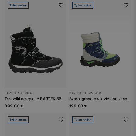
Tylko online
Tylko online
BARTEK / 8630669
BARTEK / T-51579/34
Trzewiki ocieplane BARTEK 86306-69, czarno-białe
Szaro-granatowo-zielone zimowe trzewiki BARTEK T-51579/34
399.00 zł
199.00 zł
Tylko online
Tylko online