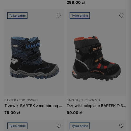
299.00 zł
Tylko online
Tylko online
BARTEK / T-81335/89G
BARTEK / T-31523/77G
Trzewiki BARTEK z membraną Sympatex Reflexion BARTEK T-81335/89G
Trzewiki ocieplane BARTEK T-31523/77G, czarno-pomarańczowy
79.00 zł
99.00 zł
Tylko online
Tylko online