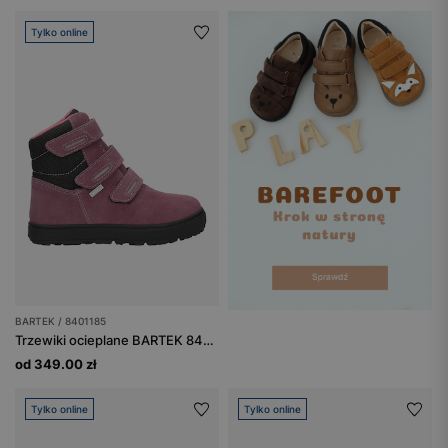
Tylko online
BARTEK / 8401185
Trzewiki ocieplane BARTEK 84011-85, dla dziewcząt, różowo-czarne
od 349.00 zł
Tylko online
Tylko online