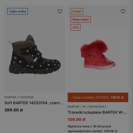
Tylko online
Outlet
Wyprzedaż
42%
BARTEK / 14033104
Cena z kodem SCHOOL:
118.15 zł
Soft BARTEK 14033104, czarno-brązowy
BARTEK / W-718140/91N II
289.00 zł
Trzewiki ocieplane BARTEK W-718140/91N II, dla dziewcząt, czerwony
139.00 zł
Najniższa cena z 30 dni przed
wprowadzeniem obniżki: 239.00 zł