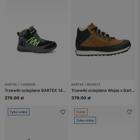
BARTEK / 14608009
BARTEK / 8630073
Trzewiki ocieplane BARTEK 14608009, dla chłopców, czarno-szary
Trzewiki ocieplane Wojas x Bartek 8630073, dla chłopców, brązowy
279.00 zł
379.00 zł
Tylko online
Outlet
Tylko online