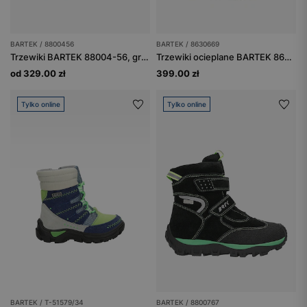
BARTEK / 8800456
BARTEK / 8630669
Trzewiki BARTEK 88004-56, granatowe
Trzewiki ocieplane BARTEK 86306-69, czarno-białe
od 329.00 zł
399.00 zł
Tylko online
Tylko online
BARTEK / T-51579/34
BARTEK / 8800767