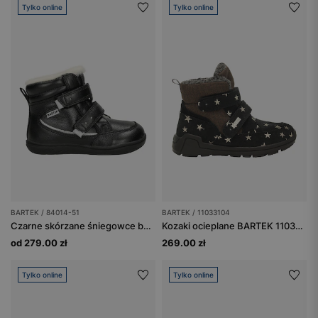
Tylko online
Tylko online
BARTEK / 84014-51
BARTEK / 11033104
Czarne skórzane śniegowce barefoot ocieplane naturalną wełną BARTEK 84014-51
Kozaki ocieplane BARTEK 11033104, dla dziewcząt, czarno-brązowy
od 279.00 zł
269.00 zł
Tylko online
Tylko online