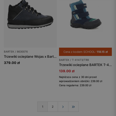
BARTEK / 8630076
Cena z kodem SCHOOL:
118.15 zł
Trzewiki ocieplane Wojas x Bartek 8630076, dla chłopców, granatowo-czarny
BARTEK / T-41473/TR9
379.00 zł
Trzewiki ocieplane BARTEK T-41473/TR9, dla chłopców, niebieski
139.00 zł
Najniższa cena z 30 dni przed
wprowadzeniem obniżki: 239.00 zł
Cena regularna: 239.00 zł
1
2