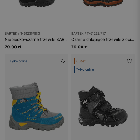
BARTEK / T-61235/88G
BARTEK / T-61232/P17
Niebiesko-czarne trzewiki BARTEK z membraną Sympatex
Czarne chłopięce trzewiki z ociepleniem BARTEK T-61232/P17
79.00 zł
79.00 zł
Tylko online
Outlet
Tylko online