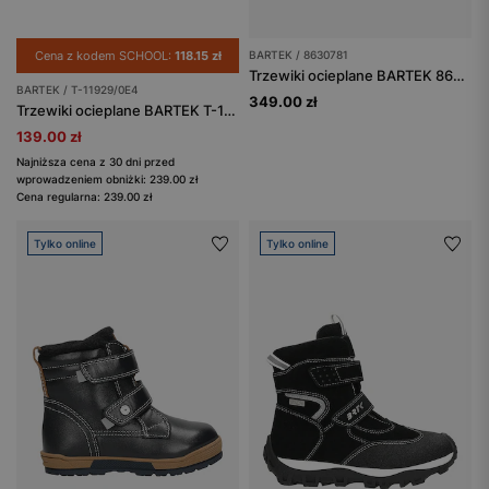
Cena z kodem SCHOOL:
118.15 zł
BARTEK / 8630781
Trzewiki ocieplane BARTEK 86307-81, czarne
BARTEK / T-11929/0E4
349.00 zł
Trzewiki ocieplane BARTEK T-11929/0E4, granatowo-czarny
139.00 zł
Najniższa cena z 30 dni przed
wprowadzeniem obniżki: 239.00 zł
Cena regularna: 239.00 zł
Tylko online
Tylko online