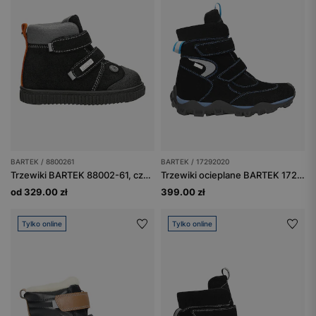
BARTEK / 8800261
BARTEK / 17292020
Trzewiki BARTEK 88002-61, czarny + popiel
Trzewiki ocieplane BARTEK 17292020, czarno-niebieskie
od 329.00 zł
399.00 zł
Tylko online
Tylko online