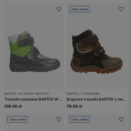
Tylko online
BARTEK / W-091874-6W/419 II
BARTEK / T-61399/09V
Trzewiki ocieplane BARTEK W-091874-6W/419 II, dla chłopców, szaro-zielony
Brązowe trzewiki BARTEK z membraną SYMPATEX T-61399/09V
219.00 zł
79.00 zł
Tylko online
Tylko online