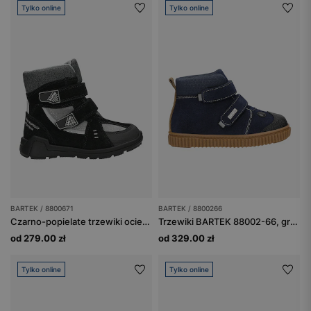
Tylko online
Tylko online
BARTEK / 8800671
BARTEK / 8800266
Czarno-popielate trzewiki ocieplane BARTEK o zwiększonej wodoodporności 8800671
Trzewiki BARTEK 88002-66, granat + czarny
od 279.00 zł
od 329.00 zł
Tylko online
Tylko online