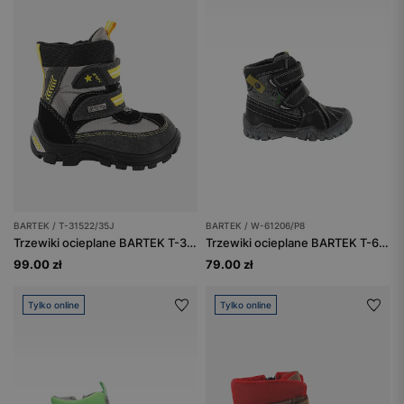
BARTEK / T-31522/35J
BARTEK / W-61206/P8
Trzewiki ocieplane BARTEK T-31522/35J, szaro-żółty
Trzewiki ocieplane BARTEK T-61206/P8, dla chłopców, czarno-szaro-zielony
99.00 zł
79.00 zł
Tylko online
Tylko online