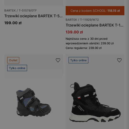
BARTEK / T-51579/0TF
Cena z kodem SCHOOL:
118.15 zł
Trzewiki ocieplane BARTEK T-51579/0TF, turkusowo-szary
BARTEK / T-11929/W72
199.00 zł
Trzewiki ocieplane BARTEK T-11929/W72, czarno-szary
139.00 zł
Najniższa cena z 30 dni przed
wprowadzeniem obniżki: 239.00 zł
Cena regularna: 239.00 zł
Outlet
Tylko online
Tylko online