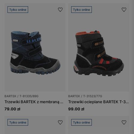
Tylko online
Tylko online
BARTEK / T-81335/89G
BARTEK / T-31523/77G
Trzewiki BARTEK z membraną Sympatex Reflexion BARTEK T-81335/89G
Trzewiki ocieplane BARTEK T-31523/77G, czarno-pomarańczowy
79.00 zł
99.00 zł
Tylko online
Tylko online