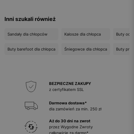
Inni szukali również
Sandały dla chłopców
Kalosze dla chłopca
Buty odb
Buty barefoot dla chłopca
Śniegowce dla chłopca
Buty prof
BEZPIECZNE ZAKUPY
z certyfikatem SSL
Darmowa dostawa*
dla zamówień za min. 250 zł
Aż do 30 dni na zwrot
przez Wygodne Zwroty
całkowicie za darmo*