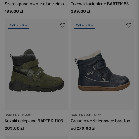
Szaro-granatowo-zielone zimowe trzewiki BARTEK T-51579/34
Trzewiki ocieplane BARTEK 88007-67, czarny + zielony
199.00 zł
399.00 zł
Tylko online
Tylko online
BARTEK / 11033102
BARTEK / 84014-56
Kozaki ocieplane BARTEK 11033102, zielony
Granatowe śniegowce barefoot ocieplane wełną BARTEK 84014-56
269.00 zł
od 279.00 zł