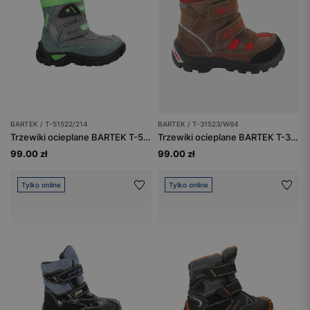
BARTEK / T-51522/214
BARTEK / T-31523/W64
Trzewiki ocieplane BARTEK T-51522/214, szaro-zielony
Trzewiki ocieplane BARTEK T-31523/W64, brązowo-czerwony
99.00 zł
99.00 zł
Tylko online
Tylko online