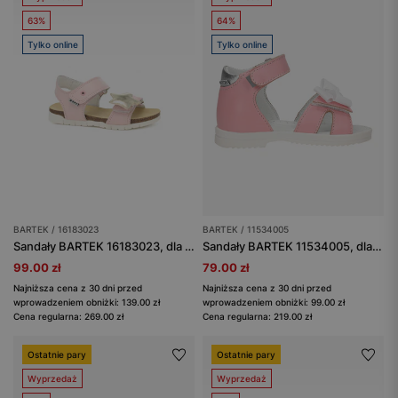
63%
64%
Tylko online
Tylko online
BARTEK / 16183023
BARTEK / 11534005
Sandały BARTEK 16183023, dla dziewcząt, różowy
Sandały BARTEK 11534005, dla dziewcząt, różowy
99.00 zł
79.00 zł
Najniższa cena z 30 dni przed
Najniższa cena z 30 dni przed
wprowadzeniem obniżki: 139.00 zł
wprowadzeniem obniżki: 99.00 zł
Cena regularna: 269.00 zł
Cena regularna: 219.00 zł
Ostatnie pary
Ostatnie pary
Wyprzedaż
Wyprzedaż