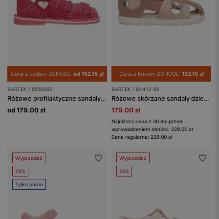
Cena z kodem SCHOOL:
od 152.15 zł
Cena z kodem SCHOOL:
152.15 zł
BARTEK / 8550065
BARTEK / 84412-85
Różowe profilaktyczne sandały zabudowane z serduszami BARTEK 85500-65
Różowe skórzane sandały dziewczęce BARTEK ze złotymi akcentami 84412-85
od 179.00 zł
179.00 zł
Najniższa cena z 30 dni przed
wprowadzeniem obniżki: 229.00 zł
Cena regularna: 229.00 zł
Wyprzedaż
Wyprzedaż
24%
25%
Tylko online