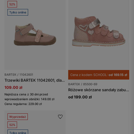
52%
Tylko online
BARTEK / 11042601
Cena z kodem SCHOOL:
od 169.15 zł
Trzewiki BARTEK 11042601, dla dziewcząt, różowy
BARTEK / 85500-69
109.00 zł
Różowe skórzane sandały zabudowane z obcasem Thomasa BARTEK 85500-69
Najniższa cena z 30 dni przed
od 199.00 zł
wprowadzeniem obniżki: 149.00 zł
Cena regularna: 229.00 zł
Wyprzedaż
52%
Tylko online