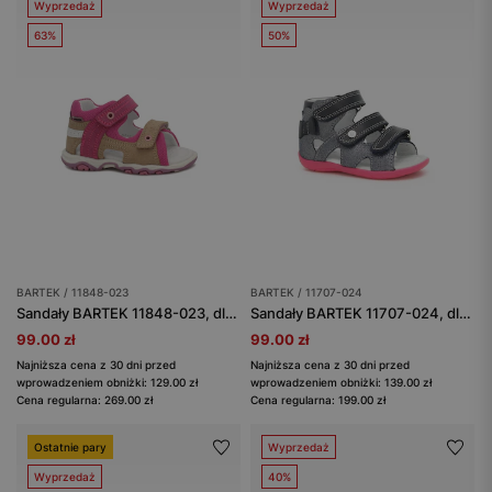
Wyprzedaż
Wyprzedaż
63%
50%
BARTEK / 11848-023
BARTEK / 11707-024
Sandały BARTEK 11848-023, dla dziewcząt, beżowo-różowy
Sandały BARTEK 11707-024, dla dziewcząt, granatowo-różowy
99.00 zł
99.00 zł
Najniższa cena z 30 dni przed
Najniższa cena z 30 dni przed
wprowadzeniem obniżki: 129.00 zł
wprowadzeniem obniżki: 139.00 zł
Cena regularna: 269.00 zł
Cena regularna: 199.00 zł
Ostatnie pary
Wyprzedaż
Wyprzedaż
40%