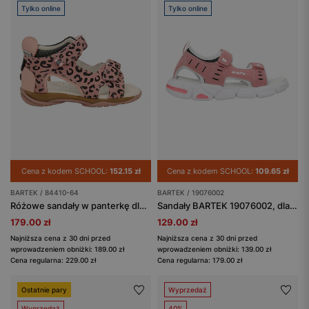
Tylko online
Tylko online
Cena z kodem SCHOOL:
152.15 zł
Cena z kodem SCHOOL:
109.65 zł
BARTEK / 84410-64
BARTEK / 19076002
Różowe sandały w panterkę dla dziewczynki BARTEK 84410-64
Sandały BARTEK 19076002, dla dziewcząt, różowy
179.00 zł
129.00 zł
Najniższa cena z 30 dni przed
Najniższa cena z 30 dni przed
wprowadzeniem obniżki: 189.00 zł
wprowadzeniem obniżki: 139.00 zł
Cena regularna: 229.00 zł
Cena regularna: 179.00 zł
Ostatnie pary
Wyprzedaż
Wyprzedaż
40%