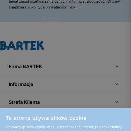
temat zasad przetwarzania danych, w tym przysługujących Ci praw,
znajdziesz w Polityce prywatności:
rozwiń
Firma BARTEK
Informacje
Strefa Klienta
Ta strona używa plików cookie
Porady
Używamy plików cookie w celu personalizacji treści, reklam i analizy