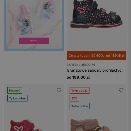
Cena z kodem SCHOOL:
od 169.15 zł
BARTEK / 85500-76
Granatowe sandały profilaktyczne z błyszczącymi serduszkami, obcas Thomasa BARTEK 85500-76
od 199.00 zł
Nowość
Wyprzedaż
Tylko online
22%
Tylko online