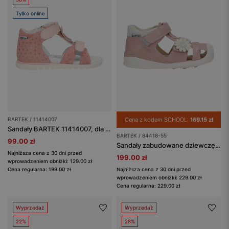
Tylko online
BARTEK / 11414007
Cena z kodem SCHOOL:
169.15 zł
Sandały BARTEK 11414007, dla dziewcząt, jasny róż
BARTEK / 84418-55
99.00 zł
Sandały zabudowane dziewczęce z dwoiny foliowanej z aplikacją w kwiatki BARTEK 84418-55
Najniższa cena z 30 dni przed
199.00 zł
wprowadzeniem obniżki: 129.00 zł
Cena regularna: 199.00 zł
Najniższa cena z 30 dni przed
wprowadzeniem obniżki: 229.00 zł
Cena regularna: 229.00 zł
Wyprzedaż
Wyprzedaż
22%
28%