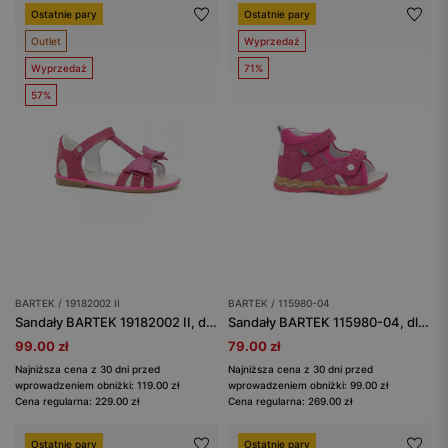
Ostatnie pary
Ostatnie pary
Outlet
Wyprzedaż
Wyprzedaż
71%
57%
BARTEK / 19182002 II
BARTEK / 115980-04
Sandały BARTEK 19182002 II, dla dziewcząt, ciemy róż
Sandały BARTEK 115980-04, dla dziewcząt, fuksja
99.00 zł
79.00 zł
Najniższa cena z 30 dni przed
Najniższa cena z 30 dni przed
wprowadzeniem obniżki: 119.00 zł
wprowadzeniem obniżki: 99.00 zł
Cena regularna: 229.00 zł
Cena regularna: 269.00 zł
Ostatnie pary
Ostatnie pary