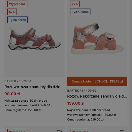
Wyprzedaż
27%
57%
Tylko online
Tylko online
BARTEK / 1669704
Cena z kodem SCHOOL:
135.15 zł
Różowo-szare sandały dla dziewczynki BARTEK 1669704
BARTEK / 84406-85
99.00 zł
Różowe skórzane sandały dla dziewczynki 84406-85 BARTEK
Najniższa cena z 30 dni przed
159.00 zł
wprowadzeniem obniżki: 149.00 zł
Cena regularna: 229.00 zł
Najniższa cena z 30 dni przed
wprowadzeniem obniżki: 189.00 zł
Cena regularna: 219.00 zł