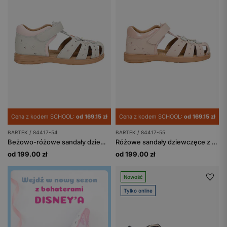
Cena z kodem SCHOOL:
od 169.15 zł
Cena z kodem SCHOOL:
od 169.15 zł
BARTEK / 84417-54
BARTEK / 84417-55
Beżowo-różowe sandały dziewczęce z motywem kwiatowym BARTEK 84417-54
Różowe sandały dziewczęce z aplikacją w kwiaty z dwoiny foliowanej
od 199.00 zł
od 199.00 zł
Nowość
Tylko online