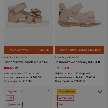
Cena z kodem SCHOOL:
135.15 zł
Cena z kodem SCHOOL:
152.15 zł
BARTEK / 84407-54
BARTEK / 84410-65
Jasnoróżowe sandały dla dziewczynki z kokardką BARTEK 84407-54
Jasnoróżowe sandały BARTEK z buźką z tyłu
159.00 zł
179.00 zł
Najniższa cena z 30 dni przed
Najniższa cena z 30 dni przed
wprowadzeniem obniżki: 189.00 zł
wprowadzeniem obniżki: 189.00 zł
Cena regularna: 219.00 zł
Cena regularna: 229.00 zł
Wyprzedaż
Ostatnie pary
18%
Wyprzedaż
Tylko online
60%