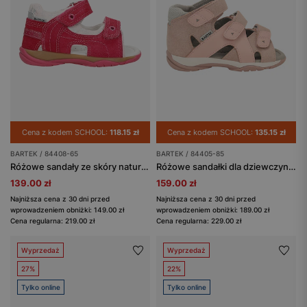
Cena z kodem SCHOOL:
118.15 zł
Cena z kodem SCHOOL:
135.15 zł
BARTEK / 84408-65
BARTEK / 84405-85
Różowe sandały ze skóry naturalnej dla dziewcząt BARTEK 84408-65
Różowe sandałki dla dziewczynki z błyszczącą wstawką BARTEK 84405-85
139.00 zł
159.00 zł
Najniższa cena z 30 dni przed
Najniższa cena z 30 dni przed
wprowadzeniem obniżki: 149.00 zł
wprowadzeniem obniżki: 189.00 zł
Cena regularna: 219.00 zł
Cena regularna: 229.00 zł
Wyprzedaż
Wyprzedaż
27%
22%
Tylko online
Tylko online