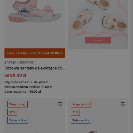
Cena z kodem SCHOOL:
od 75.65 zł
BARTEK / 89007-15
Różowe sandały dziewczęce Stitch ze świecącą podeszwą BARTEK 89007-15
od 89.00 zł
Najniższa cena z 30 dni przed
wprowadzeniem obniżki: 99.00 zł
Cena regularna: 119.00 zł
Wyprzedaż
Wyprzedaż
37%
31%
Tylko online
Tylko online