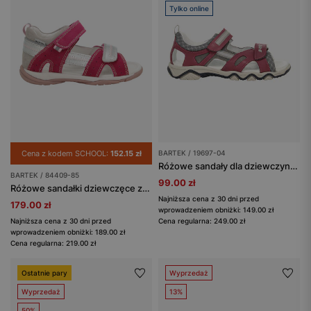
Tylko online
Cena z kodem SCHOOL:
152.15 zł
BARTEK / 19697-04
Różowe sandały dla dziewczynki z odblaskiem na pasku BARTEK 19697-04
BARTEK / 84409-85
99.00 zł
Różowe sandałki dziewczęce ze srebrnymi wstawkami BARTEK 84409-85
Najniższa cena z 30 dni przed
179.00 zł
wprowadzeniem obniżki: 149.00 zł
Najniższa cena z 30 dni przed
Cena regularna: 249.00 zł
wprowadzeniem obniżki: 189.00 zł
Cena regularna: 219.00 zł
Ostatnie pary
Wyprzedaż
Wyprzedaż
13%
50%