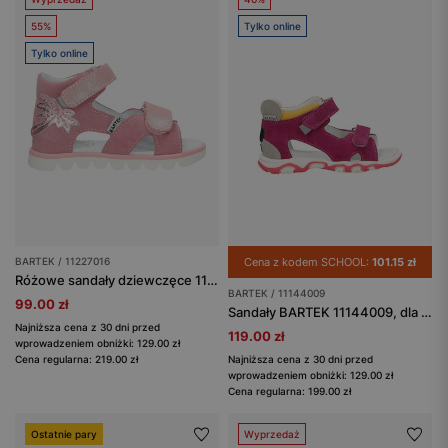
55%
Tylko online
Tylko online
BARTEK / 11227016
Cena z kodem SCHOOL:
101.15 zł
Różowe sandały dziewczęce 11227016 z błyszczącą ozdobą
BARTEK / 11144009
99.00 zł
Sandały BARTEK 11144009, dla dziewcząt, fuksja
Najniższa cena z 30 dni przed
119.00 zł
wprowadzeniem obniżki: 129.00 zł
Cena regularna: 219.00 zł
Najniższa cena z 30 dni przed
wprowadzeniem obniżki: 129.00 zł
Cena regularna: 199.00 zł
Ostatnie pary
Wyprzedaż