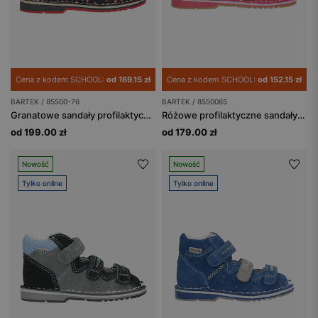
Cena z kodem SCHOOL:
od 169.15 zł
Cena z kodem SCHOOL:
od 152.15 zł
BARTEK / 85500-76
BARTEK / 8550065
Granatowe sandały profilaktyczne z błyszczącymi serduszkami, obcas Thomasa BARTEK 85500-76
Różowe profilaktyczne sandały zabudowane z serduszami BARTEK 85500-65
od 199.00 zł
od 179.00 zł
Nowość
Nowość
Tylko online
Tylko online