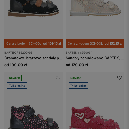
Cena z kodem SCHOOL:
od 169.15 zł
Cena z kodem SCHOOL:
od 152.15 zł
BARTEK / 89200-62
BARTEK / 8550064
Granatowo-brązowe sandały profilaktyczne z obcasem Thomasa BARTEK 89200-62
Sandały zabudowane BARTEK, 85500-64, dla dziewcząt, beżowo-złote
od 199.00 zł
od 179.00 zł
Nowość
Nowość
Tylko online
Tylko online