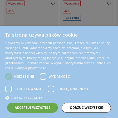
Wyprzedaż
Wyprzedaż
34%
22%
Tylko online
Ta strona używa plików cookie
Używamy plików cookie w celu personalizacji treści, reklam i analizy
naszego ruchu. Udostępniamy również informacje o tym, jak
korzystasz z naszej witryny, naszym partnerom reklamowym i
analitycznym, którzy mogą łączyć je z innymi informacjami, które im
przekazałeś lub które zebrali w wyniku korzystania przez Ciebie z ich
usług.
Polityka prywatności
NIEZBĘDNE
WYDAJNOŚĆ
Cena z kodem SCHOOL:
33.15 zł
Cena z kodem SCHOOL:
152.15 zł
BARTEK / 85208-17
BARTEK / 84411-80
TARGETOWANIE
FUNKCJONALNOŚĆ
Zielone sandały basenowe dziewczęce na lekkiej podeszwie BARTEK 85208-17
Szare sandały dziecięce z aplikacją wilka na pięcie BARTEK 84411-80
POKAŻ SZCZEGÓŁY
39.00 zł
179.00 zł
Najniższa cena z 30 dni przed
Najniższa cena z 30 dni przed
AKCEPTUJ WSZYSTKIE
ODRZUĆ WSZYSTKIE
wprowadzeniem obniżki: 59.00 zł
wprowadzeniem obniżki: 189.00 zł
Cena regularna: 59.00 zł
Cena regularna: 229.00 zł