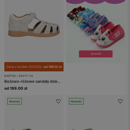
Cena z kodem SCHOOL:
od 169.15 zł
BARTEK / 84417-54
Beżowo-różowe sandały dziewczęce z motywem kwiatowym BARTEK 84417-54
od 199.00 zł
Nowość
Nowość