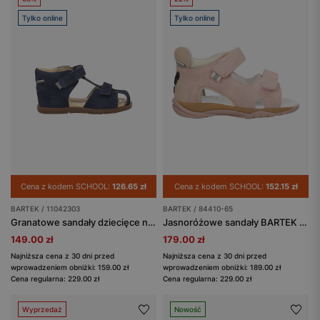
Tylko online
Tylko online
Cena z kodem SCHOOL:
126.65 zł
Cena z kodem SCHOOL:
152.15 zł
BARTEK / 11042303
BARTEK / 84410-65
Granatowe sandały dziecięce na rzepy z zamkniętymi palcami BARTEK 11042303
Jasnoróżowe sandały BARTEK z buźką z tyłu
149.00 zł
179.00 zł
Najniższa cena z 30 dni przed
Najniższa cena z 30 dni przed
wprowadzeniem obniżki: 159.00 zł
wprowadzeniem obniżki: 189.00 zł
Cena regularna: 229.00 zł
Cena regularna: 229.00 zł
Wyprzedaż
Nowość