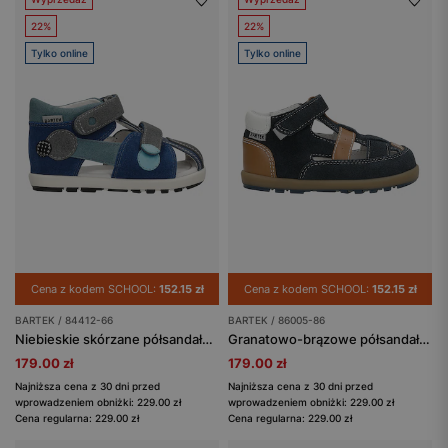
22%
22%
Tylko online
Tylko online
Cena z kodem SCHOOL:
152.15 zł
Cena z kodem SCHOOL:
152.15 zł
BARTEK / 84412-66
BARTEK / 86005-86
Niebieskie skórzane półsandały z popielatymi wstawkami BARTEK 84412-66
Granatowo-brązowe półsandały chłopięce ze skóry naturalnej BARTEK 86005-86
179.00 zł
179.00 zł
Najniższa cena z 30 dni przed
Najniższa cena z 30 dni przed
wprowadzeniem obniżki: 229.00 zł
wprowadzeniem obniżki: 229.00 zł
Cena regularna: 229.00 zł
Cena regularna: 229.00 zł