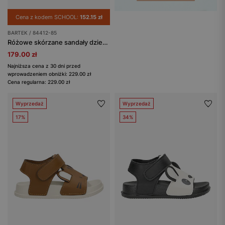
Cena z kodem SCHOOL:
152.15 zł
BARTEK / 84412-85
Różowe skórzane sandały dziewczęce BARTEK ze złotymi akcentami 84412-85
179.00 zł
Najniższa cena z 30 dni przed
wprowadzeniem obniżki: 229.00 zł
Cena regularna: 229.00 zł
Wyprzedaż
Wyprzedaż
17%
34%