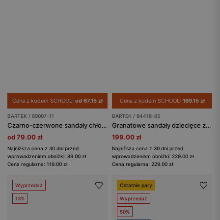
Cena z kodem SCHOOL:
od 67.15 zł
Cena z kodem SCHOOL:
169.15 zł
BARTEK / 89007-11
BARTEK / 84418-65
Czarno-czerwone sandały chłopięce Spider-man BARTEK 89007-11
Granatowe sandały dziecięce z czerwonymi akcentami BARTEK 84418-65
od 79.00 zł
199.00 zł
Najniższa cena z 30 dni przed
Najniższa cena z 30 dni przed
wprowadzeniem obniżki: 89.00 zł
wprowadzeniem obniżki: 229.00 zł
Cena regularna: 119.00 zł
Cena regularna: 229.00 zł
Wyprzedaż
Ostatnie pary
13%
Wyprzedaż
50%