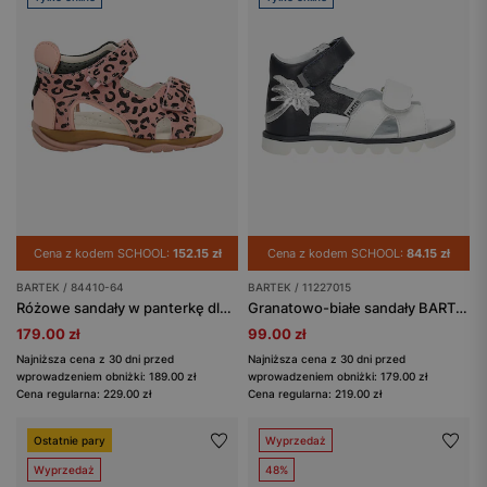
Cena z kodem SCHOOL:
152.15 zł
Cena z kodem SCHOOL:
84.15 zł
BARTEK / 84410-64
BARTEK / 11227015
Różowe sandały w panterkę dla dziewczynki BARTEK 84410-64
Granatowo-białe sandały BARTEK 11227015 ze srebrną palmą
179.00 zł
99.00 zł
Najniższa cena z 30 dni przed
Najniższa cena z 30 dni przed
wprowadzeniem obniżki: 189.00 zł
wprowadzeniem obniżki: 179.00 zł
Cena regularna: 229.00 zł
Cena regularna: 219.00 zł
Ostatnie pary
Wyprzedaż
Wyprzedaż
48%