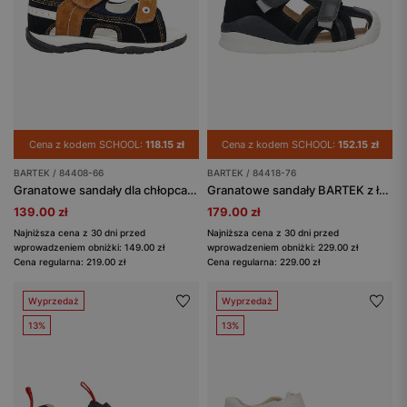
Cena z kodem SCHOOL:
118.15 zł
Cena z kodem SCHOOL:
152.15 zł
BARTEK / 84408-66
BARTEK / 84418-76
Granatowe sandały dla chłopca z brązowymi wstawkami BARTEK 84408-66
Granatowe sandały BARTEK z łączonych skór 84418-76
139.00 zł
179.00 zł
Najniższa cena z 30 dni przed
Najniższa cena z 30 dni przed
wprowadzeniem obniżki: 149.00 zł
wprowadzeniem obniżki: 229.00 zł
Cena regularna: 219.00 zł
Cena regularna: 229.00 zł
Wyprzedaż
Wyprzedaż
13%
13%