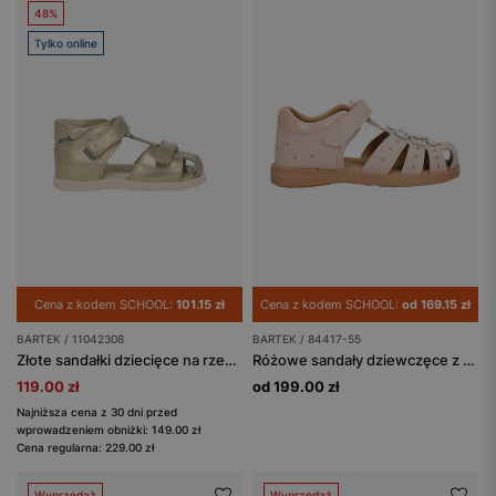
48%
Tylko online
Cena z kodem SCHOOL:
101.15 zł
Cena z kodem SCHOOL:
od 169.15 zł
BARTEK / 11042308
BARTEK / 84417-55
Złote sandałki dziecięce na rzepy, skórzane BARTEK 11042308
Różowe sandały dziewczęce z aplikacją w kwiaty z dwoiny foliowanej
119.00 zł
od 199.00 zł
Najniższa cena z 30 dni przed
wprowadzeniem obniżki: 149.00 zł
Cena regularna: 229.00 zł
Wyprzedaż
Wyprzedaż