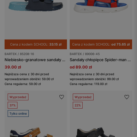
Cena z kodem SCHOOL:
33.15 zł
Cena z kodem SCHOOL:
od 75.65 zł
BARTEK / 85208-16
BARTEK / 89006-45
Niebiesko-granatowe sandały chłopięce BARTEK 85208-16
Sandały chłopięce Spider-man ze świecącą podeszwą BARTEK 89006-45
39.00 zł
od 89.00 zł
Najniższa cena z 30 dni przed
Najniższa cena z 30 dni przed
wprowadzeniem obniżki: 59.00 zł
wprowadzeniem obniżki: 99.00 zł
Cena regularna: 59.00 zł
Cena regularna: 119.00 zł
Wyprzedaż
Wyprzedaż
37%
22%
Tylko online