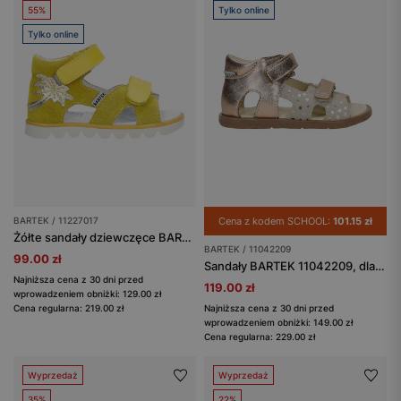
55%
Tylko online
Tylko online
BARTEK / 11227017
Cena z kodem SCHOOL:
101.15 zł
Żółte sandały dziewczęce BARTEK 11227017 z błyszczącą palmą
BARTEK / 11042209
99.00 zł
Sandały BARTEK 11042209, dla dziewcząt, złoto-beżowy
Najniższa cena z 30 dni przed
119.00 zł
wprowadzeniem obniżki: 129.00 zł
Cena regularna: 219.00 zł
Najniższa cena z 30 dni przed
wprowadzeniem obniżki: 149.00 zł
Cena regularna: 229.00 zł
Wyprzedaż
Wyprzedaż
35%
22%