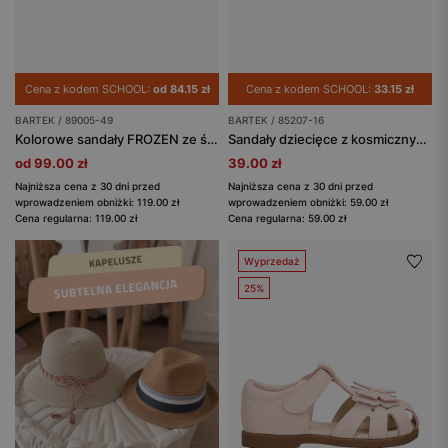
Cena z kodem SCHOOL:
od 84.15 zł
Cena z kodem SCHOOL:
33.15 zł
BARTEK / 89005-49
BARTEK / 85207-16
Kolorowe sandały FROZEN ze świecącą podeszwą BARTEK 89005-49
Sandały dziecięce z kosmicznym motywem BARTEK 85207-16
od 99.00 zł
39.00 zł
Najniższa cena z 30 dni przed
Najniższa cena z 30 dni przed
wprowadzeniem obniżki: 119.00 zł
wprowadzeniem obniżki: 59.00 zł
Cena regularna: 119.00 zł
Cena regularna: 59.00 zł
Wyprzedaż
25%