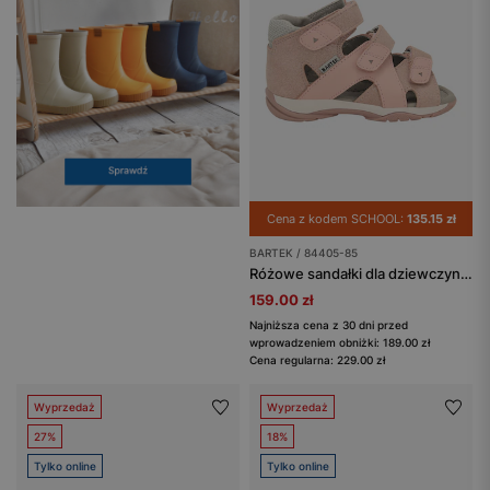
Cena z kodem SCHOOL:
135.15 zł
BARTEK / 84405-85
Różowe sandałki dla dziewczynki z błyszczącą wstawką BARTEK 84405-85
159.00 zł
Najniższa cena z 30 dni przed
wprowadzeniem obniżki: 189.00 zł
Cena regularna: 229.00 zł
Wyprzedaż
Wyprzedaż
27%
18%
Tylko online
Tylko online