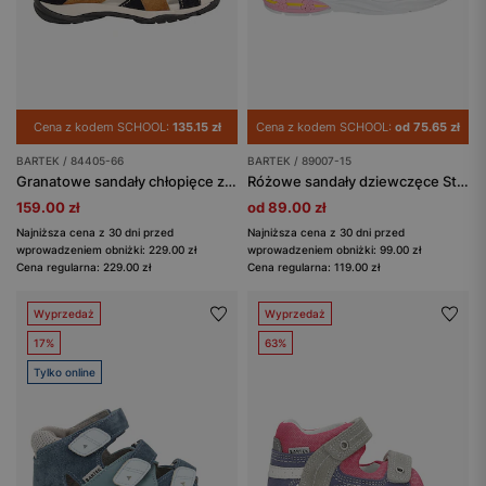
Cena z kodem SCHOOL:
135.15 zł
Cena z kodem SCHOOL:
od 75.65 zł
BARTEK / 84405-66
BARTEK / 89007-15
Granatowe sandały chłopięce z brązową wstawką BARTEK 84405-66
Różowe sandały dziewczęce Stitch ze świecącą podeszwą BARTEK 89007-15
159.00 zł
od 89.00 zł
Najniższa cena z 30 dni przed
Najniższa cena z 30 dni przed
wprowadzeniem obniżki: 229.00 zł
wprowadzeniem obniżki: 99.00 zł
Cena regularna: 229.00 zł
Cena regularna: 119.00 zł
Wyprzedaż
Wyprzedaż
17%
63%
Tylko online