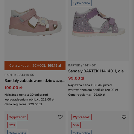
Tylko online
Cena z kodem SCHOOL:
169.15 zł
BARTEK / 11414011
Sandały BARTEK 11414011, dla dziewcząt, fioletowy
BARTEK / 84418-55
99.00 zł
Sandały zabudowane dziewczęce z dwoiny foliowanej z aplikacją w kwiatki BARTEK 84418-55
Najniższa cena z 30 dni przed
199.00 zł
wprowadzeniem obniżki: 129.00 zł
Najniższa cena z 30 dni przed
Cena regularna: 199.00 zł
wprowadzeniem obniżki: 229.00 zł
Cena regularna: 229.00 zł
Wyprzedaż
Wyprzedaż
22%
55%
Tylko online
Tylko online