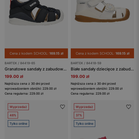
Cena z kodem SCHOOL:
169.15 zł
Cena z kodem SCHOOL:
169.15 zł
BARTEK / 84419-65
BARTEK / 84418-59
Granatowe sandały z zabudowanym noskiem BARTEK 84419-65
Białe sandały dziecięce z zabudowanym przodem BARTEK 84418-59
199.00 zł
199.00 zł
Najniższa cena z 30 dni przed
Najniższa cena z 30 dni przed
wprowadzeniem obniżki: 229.00 zł
wprowadzeniem obniżki: 229.00 zł
Cena regularna: 229.00 zł
Cena regularna: 229.00 zł
Wyprzedaż
Wyprzedaż
48%
37%
Tylko online
Tylko online