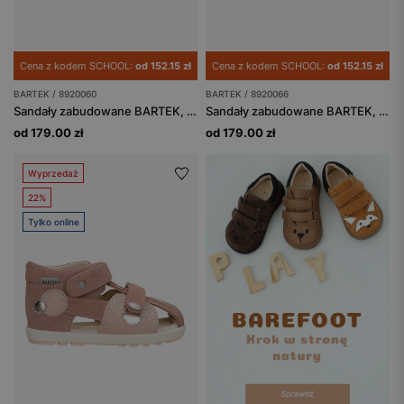
Cena z kodem SCHOOL:
od 152.15 zł
Cena z kodem SCHOOL:
od 152.15 zł
BARTEK / 8920060
BARTEK / 8920066
Sandały zabudowane BARTEK, 89200-60, dla chłopców, popielato-granatowe
Sandały zabudowane BARTEK, 89200-66, dla chłopców niebiesko-popielate
od 179.00 zł
od 179.00 zł
Wyprzedaż
22%
Tylko online