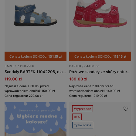
Cena z kodem SCHOOL:
101.15 zł
Cena z kodem SCHOOL:
118.15 zł
BARTEK / 11042206
BARTEK / 84408-65
Sandały BARTEK 11042206, dla chłopców, granatowo-niebieski
Różowe sandały ze skóry naturalnej dla dziewcząt BARTEK 84408-65
119.00 zł
139.00 zł
Najniższa cena z 30 dni przed
Najniższa cena z 30 dni przed
wprowadzeniem obniżki: 159.00 zł
wprowadzeniem obniżki: 149.00 zł
Cena regularna: 229.00 zł
Cena regularna: 219.00 zł
Wyprzedaż
31%
Tylko online