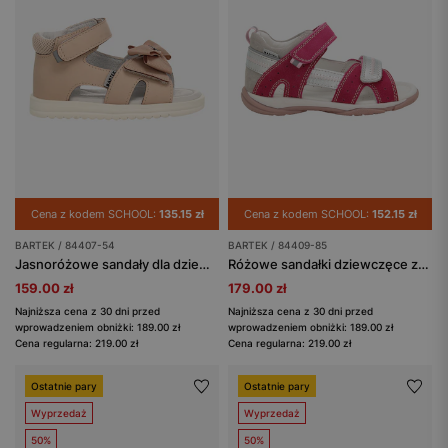
Cena z kodem SCHOOL:
135.15 zł
Cena z kodem SCHOOL:
152.15 zł
BARTEK / 84407-54
BARTEK / 84409-85
Jasnoróżowe sandały dla dziewczynki z kokardką BARTEK 84407-54
Różowe sandałki dziewczęce ze srebrnymi wstawkami BARTEK 84409-85
159.00 zł
179.00 zł
Najniższa cena z 30 dni przed
Najniższa cena z 30 dni przed
wprowadzeniem obniżki: 189.00 zł
wprowadzeniem obniżki: 189.00 zł
Cena regularna: 219.00 zł
Cena regularna: 219.00 zł
Ostatnie pary
Ostatnie pary
Wyprzedaż
Wyprzedaż
50%
50%