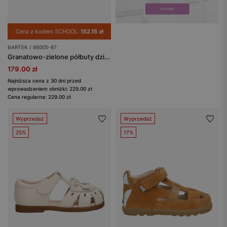
Cena z kodem SCHOOL:
152.15 zł
BARTEK / 86005-87
Granatowo-zielone półbuty dziecięce z wycięciami BARTEK 86005-87
179.00 zł
Najniższa cena z 30 dni przed
wprowadzeniem obniżki: 229.00 zł
Cena regularna: 229.00 zł
Wyprzedaż
Wyprzedaż
25%
17%