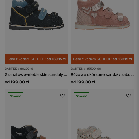
Cena z kodem SCHOOL:
od 169.15 zł
Cena z kodem SCHOOL:
od 169.15 zł
BARTEK / 89200-61
BARTEK / 85500-69
Granatowo-niebieskie sandały profilaktyczne z obcasem Thomasa BARTEK 89200-61
Różowe skórzane sandały zabudowane z obcasem Thomasa BARTEK 85500-69
od 199.00 zł
od 199.00 zł
Nowość
Nowość