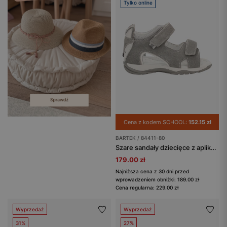
Tylko online
Cena z kodem SCHOOL:
152.15 zł
BARTEK / 84411-80
Szare sandały dziecięce z aplikacją wilka na pięcie BARTEK 84411-80
179.00 zł
Najniższa cena z 30 dni przed
wprowadzeniem obniżki: 189.00 zł
Cena regularna: 229.00 zł
Wyprzedaż
Wyprzedaż
31%
27%