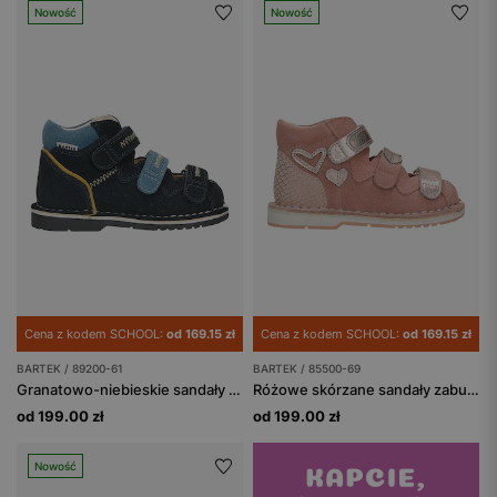
Nowość
Nowość
Cena z kodem SCHOOL:
od 169.15 zł
Cena z kodem SCHOOL:
od 169.15 zł
BARTEK / 89200-61
BARTEK / 85500-69
Granatowo-niebieskie sandały profilaktyczne z obcasem Thomasa BARTEK 89200-61
Różowe skórzane sandały zabudowane z obcasem Thomasa BARTEK 85500-69
od 199.00 zł
od 199.00 zł
Nowość