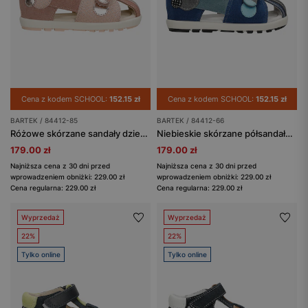
Cena z kodem SCHOOL:
152.15 zł
Cena z kodem SCHOOL:
152.15 zł
BARTEK / 84412-85
BARTEK / 84412-66
Różowe skórzane sandały dziewczęce BARTEK ze złotymi akcentami 84412-85
Niebieskie skórzane półsandały z popielatymi wstawkami BARTEK 84412-66
179.00 zł
179.00 zł
Najniższa cena z 30 dni przed
Najniższa cena z 30 dni przed
wprowadzeniem obniżki: 229.00 zł
wprowadzeniem obniżki: 229.00 zł
Cena regularna: 229.00 zł
Cena regularna: 229.00 zł
Wyprzedaż
Wyprzedaż
22%
22%
Tylko online
Tylko online