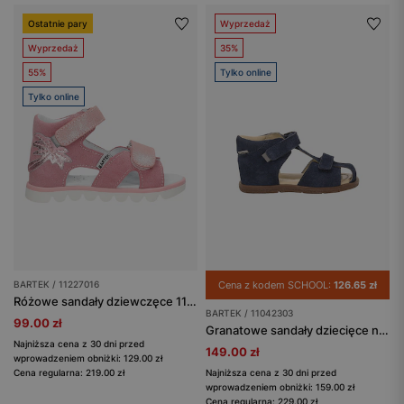
Ostatnie pary
Wyprzedaż
Wyprzedaż
35%
55%
Tylko online
Tylko online
BARTEK / 11227016
Cena z kodem SCHOOL:
126.65 zł
Różowe sandały dziewczęce 11227016 z błyszczącą ozdobą
BARTEK / 11042303
99.00 zł
Granatowe sandały dziecięce na rzepy z zamkniętymi palcami BARTEK 11042303
Najniższa cena z 30 dni przed
149.00 zł
wprowadzeniem obniżki: 129.00 zł
Cena regularna: 219.00 zł
Najniższa cena z 30 dni przed
wprowadzeniem obniżki: 159.00 zł
Cena regularna: 229.00 zł