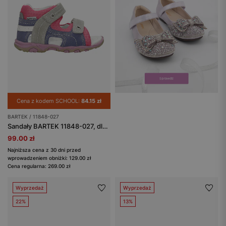
Cena z kodem SCHOOL:
84.15 zł
BARTEK / 11848-027
Sandały BARTEK 11848-027, dla dziewcząt, różowo-fioletowo-szary
99.00 zł
Najniższa cena z 30 dni przed
wprowadzeniem obniżki: 129.00 zł
Cena regularna: 269.00 zł
Wyprzedaż
Wyprzedaż
22%
13%