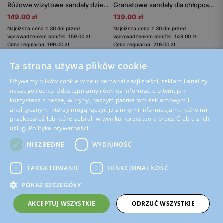
Różowe wizytowe sandały dziewczęce z motylkiem
Granatowe sandały dla chłopca z brązowymi wstawkami BARTEK 84408-66
149.00 zł
139.00 zł
Najniższa cena z 30 dni przed
Najniższa cena z 30 dni przed
wprowadzeniem obniżki: 159.00 zł
wprowadzeniem obniżki: 149.00 zł
Cena regularna: 199.00 zł
Cena regularna: 219.00 zł
Ta strona używa plików cookie
Wyprzedaż
Ostatnie pary
37%
Wyprzedaż
Używamy plików cookie w celu personalizacji treści, reklam i analizy
naszego ruchu. Udostępniamy również informacje o tym, jak
Tylko online
55%
korzystasz z naszej witryny, naszym partnerom reklamowym i
Tylko online
analitycznym, którzy mogą łączyć je z innymi informacjami, które im
przekazałeś lub które zebrali w wyniku korzystania przez Ciebie z ich
usług.
Polityka prywatności
NIEZBĘDNE
WYDAJNOŚĆ
TARGETOWANIE
FUNKCJONALNOŚĆ
POKAŻ SZCZEGÓŁY
AKCEPTUJ WSZYSTKIE
ODRZUĆ WSZYSTKIE
Cena z kodem SCHOOL:
118.15 zł
BARTEK / 11227017
Żółte sandały dziewczęce BARTEK 11227017 z błyszczącą palmą