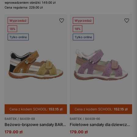
wprowadzeniem obniżki: 149.00 zł
Cena regularna: 229.00 zł
Wyprzedaż
Wyprzedaż
18%
18%
Tylko online
Tylko online
Cena z kodem SCHOOL:
152.15 zł
Cena z kodem SCHOOL:
152.15 zł
BARTEK / 84409-68
BARTEK / 84409-66
Beżowo-brązowe sandały BARTEK 84409-68
Fioletowe sandały dla dziewczynki BARTEK 84409-66
179.00 zł
179.00 zł