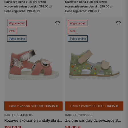
Najniższa cena z 30 dni przed
Najniższa cena z 30 dni przed
wprowadzeniem obniżki: 219.00 zł
wprowadzeniem obniżki: 219.00 zł
Cena regularna: 219.00 zł
Cena regularna: 219.00 zł
Wyprzedaż
Wyprzedaż
27%
50%
Tylko online
Tylko online
Cena z kodem SCHOOL:
135.15 zł
Cena z kodem SCHOOL:
84.15 zł
BARTEK / 84406-85
BARTEK / 11227018
Różowe skórzane sandały dla dziewczynki 84406-85 BARTEK
Zielone sandały dziewczęce BARTEK 11227018 w kolorowe kropki
159.00 zł
99.00 zł