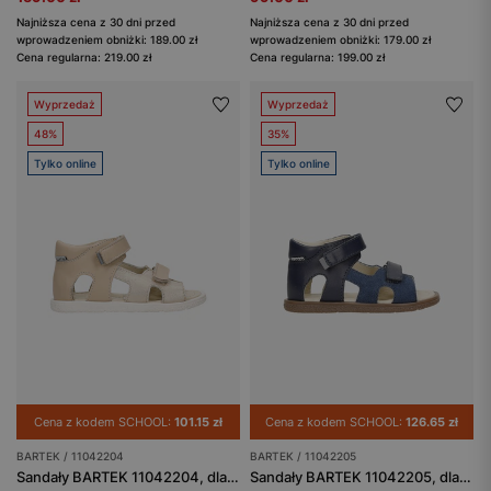
Najniższa cena z 30 dni przed
Najniższa cena z 30 dni przed
wprowadzeniem obniżki: 189.00 zł
wprowadzeniem obniżki: 179.00 zł
Cena regularna: 219.00 zł
Cena regularna: 199.00 zł
Wyprzedaż
Wyprzedaż
48%
35%
Tylko online
Tylko online
Cena z kodem SCHOOL:
101.15 zł
Cena z kodem SCHOOL:
126.65 zł
BARTEK / 11042204
BARTEK / 11042205
Sandały BARTEK 11042204, dla dziewcząt, beżowo-złoty
Sandały BARTEK 11042205, dla chłopców, granatowy