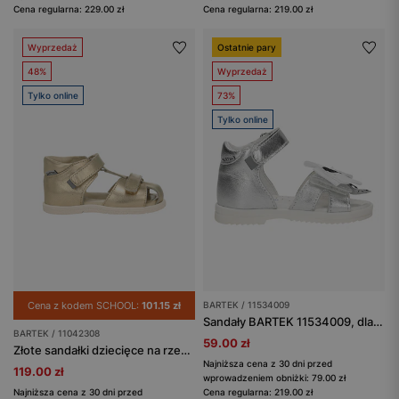
Cena regularna: 229.00 zł
Cena regularna: 219.00 zł
Wyprzedaż
Ostatnie pary
48%
Wyprzedaż
Tylko online
73%
Tylko online
Cena z kodem SCHOOL:
101.15 zł
BARTEK / 11534009
Sandały BARTEK 11534009, dla dziewcząt, srebrny
BARTEK / 11042308
59.00 zł
Złote sandałki dziecięce na rzepy, skórzane BARTEK 11042308
Najniższa cena z 30 dni przed
119.00 zł
wprowadzeniem obniżki: 79.00 zł
Najniższa cena z 30 dni przed
Cena regularna: 219.00 zł