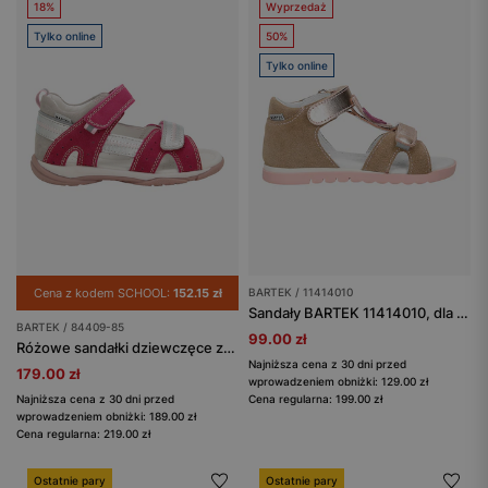
18%
Wyprzedaż
Tylko online
50%
Tylko online
Cena z kodem SCHOOL:
152.15 zł
BARTEK / 11414010
Sandały BARTEK 11414010, dla dziewcząt, beżowo-złoty
BARTEK / 84409-85
99.00 zł
Różowe sandałki dziewczęce ze srebrnymi wstawkami BARTEK 84409-85
Najniższa cena z 30 dni przed
179.00 zł
wprowadzeniem obniżki: 129.00 zł
Najniższa cena z 30 dni przed
Cena regularna: 199.00 zł
wprowadzeniem obniżki: 189.00 zł
Cena regularna: 219.00 zł
Ostatnie pary
Ostatnie pary