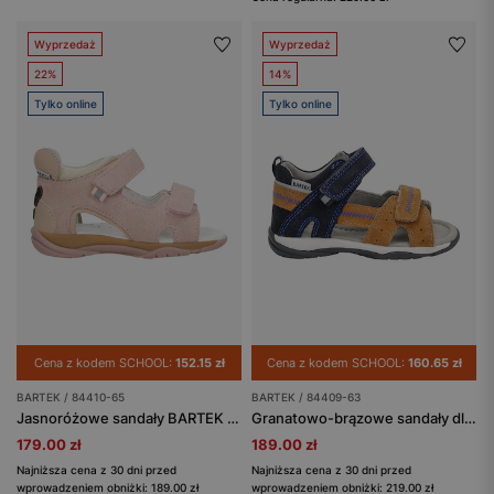
Wyprzedaż
Wyprzedaż
22%
14%
Tylko online
Tylko online
Cena z kodem SCHOOL:
152.15 zł
Cena z kodem SCHOOL:
160.65 zł
BARTEK / 84410-65
BARTEK / 84409-63
Jasnoróżowe sandały BARTEK z buźką z tyłu
Granatowo-brązowe sandały dla chłopca BARTEK 84409-63
179.00 zł
189.00 zł
Najniższa cena z 30 dni przed
Najniższa cena z 30 dni przed
wprowadzeniem obniżki: 189.00 zł
wprowadzeniem obniżki: 219.00 zł