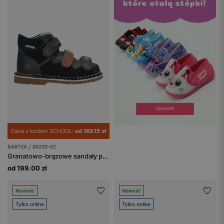
Cena z kodem SCHOOL:
od 169.15 zł
BARTEK / 89200-62
Granatowo-brązowe sandały profilaktyczne z obcasem Thomasa BARTEK 89200-62
od 199.00 zł
Nowość
Nowość
Tylko online
Tylko online