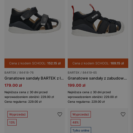
Cena z kodem SCHOOL:
152.15 zł
Cena z kodem SCHOOL:
169.15 zł
BARTEK / 84418-76
BARTEK / 84419-65
Granatowe sandały BARTEK z łączonych skór 84418-76
Granatowe sandały z zabudowanym noskiem BARTEK 84419-65
179.00 zł
199.00 zł
Najniższa cena z 30 dni przed
Najniższa cena z 30 dni przed
wprowadzeniem obniżki: 229.00 zł
wprowadzeniem obniżki: 229.00 zł
Cena regularna: 229.00 zł
Cena regularna: 229.00 zł
Wyprzedaż
Wyprzedaż
13%
48%
Tylko online