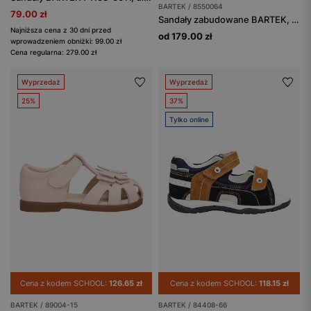
BARTEK / 8550064
79.00 zł
Sandały zabudowane BARTEK, 85500-64, dla dziewcząt, beżowo-złote
Najniższa cena z 30 dni przed
od 179.00 zł
wprowadzeniem obniżki: 99.00 zł
Cena regularna: 279.00 zł
Wyprzedaż
Wyprzedaż
25%
37%
Tylko online
Cena z kodem SCHOOL:
126.65 zł
Cena z kodem SCHOOL:
118.15 zł
BARTEK / 89004-15
BARTEK / 84408-66