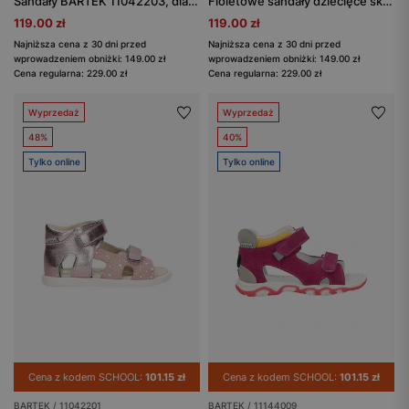
Sandały BARTEK 11042203, dla dziewcząt, fioletowo-różowy
Fioletowe sandały dziecięce skórzane na rzepy BARTEK 11042306
119.00 zł
119.00 zł
Najniższa cena z 30 dni przed
Najniższa cena z 30 dni przed
wprowadzeniem obniżki: 149.00 zł
wprowadzeniem obniżki: 149.00 zł
Cena regularna: 229.00 zł
Cena regularna: 229.00 zł
Wyprzedaż
Wyprzedaż
48%
40%
Tylko online
Tylko online
Cena z kodem SCHOOL:
101.15 zł
Cena z kodem SCHOOL:
101.15 zł
BARTEK / 11042201
BARTEK / 11144009