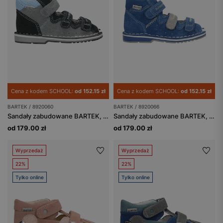
Cena z kodem SCHOOL:
od 152.15 zł
Cena z kodem SCHOOL:
od 152.15 zł
BARTEK / 8920060
BARTEK / 8920066
Sandały zabudowane BARTEK, 89200-60, dla chłopców, popielato-granatowe
Sandały zabudowane BARTEK, 89200-66, dla chłopców niebiesko-popielate
od 179.00 zł
od 179.00 zł
Wyprzedaż
Wyprzedaż
22%
22%
Tylko online
Tylko online